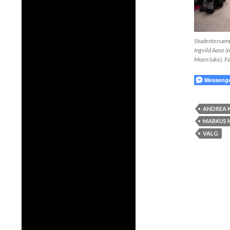
Studentersamfun
Ingvild Aase 
Moen (uke). Fo
Messeng
ANDREA 
MARKUS 
VALG