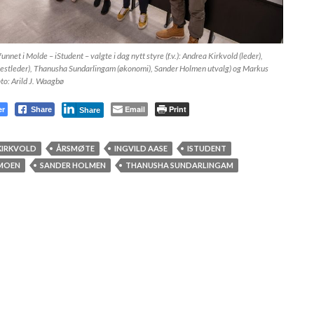
net i Molde – iStudent – valgte i dag nytt styre (f.v.): Andrea Kirkvold (leder),
(nestleder), Thanusha Sundarlingam (økonomi), Sander Holmen utvalg) og Markus
to: Arild J. Waagbø
er
Email
Print
Share
Share
KIRKVOLD
ÅRSMØTE
INGVILD AASE
ISTUDENT
MOEN
SANDER HOLMEN
THANUSHA SUNDARLINGAM