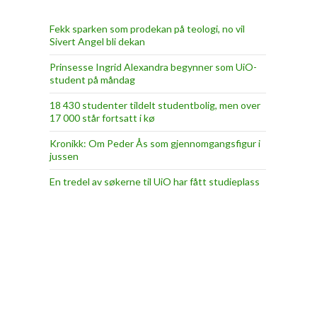
Fekk sparken som prodekan på teologi, no vil
Sivert Angel bli dekan
Prinsesse Ingrid Alexandra begynner som UiO-
student på måndag
18 430 studenter tildelt studentbolig, men over
17 000 står fortsatt i kø
Kronikk: Om Peder Ås som gjennomgangsfigur i
jussen
En tredel av søkerne til UiO har fått studieplass