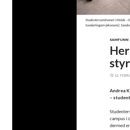
Studentersamfunnet i Molde - iStu
Sundarlingam (økonomi), Sander
SAMFUNN
Her
sty
12. FEBR
Andrea Ki
– studen
Studenter
campus i d
dermed er