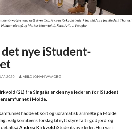
dent - valgte i dag nytt styre (f.v.): Andrea Kirkvold (leder), Ingvild Aase (nestleder), Thanus
 Holmen utvalg) og Markus Moen (uke). Foto: Arild J. Waagbø
 det nye iStudent-
ret
UAR 2020
ARILD JOHAN WAAGBØ
rkvold (21) fra Singsås er den nye lederen for iStudent
tersamfunnet i Molde.
samfunnet hadde et kort og udramatisk årsmøte på Molde
ag. Valgkomiteens forslag til nytt styre falt i god jord, og
 det altså
Andrea Kirkvold
iStudents nye leder. Hun var i