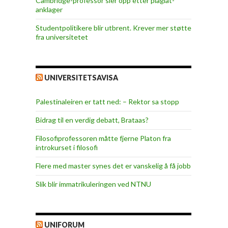
Cambridge-professor sier opp etter plagiat-
anklager
Studentpolitikere blir utbrent. Krever mer støtte
fra universitetet
UNIVERSITETSAVISA
Palestinaleiren er tatt ned: – Rektor sa stopp
Bidrag til en verdig debatt, Brataas?
Filosofiprofessoren måtte fjerne Platon fra
introkurset i filosofi
Flere med master synes det er vanskelig å få jobb
Slik blir immatrikuleringen ved NTNU
UNIFORUM