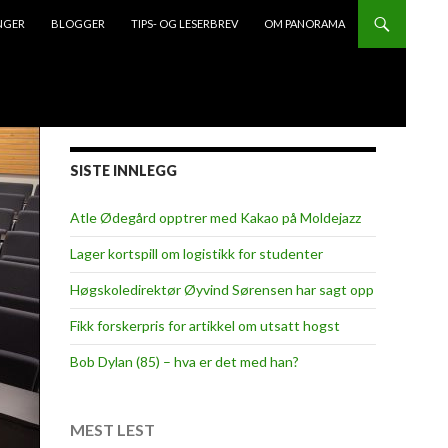
NGER
BLOGGER
TIPS- OG LESERBREV
OM PANORAMA
SISTE INNLEGG
Atle Ødegård opptrer med Kakao på Moldejazz
Lager kortspill om logistikk for studenter
Høgskoledirektør Øyvind Sørensen har sagt opp
Fikk forskerpris for artikkel om utsatt hogst
Bob Dylan (85) – hva er det med han?
MEST LEST