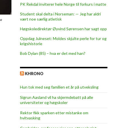
PK Rekdal inviterer hele Norge til forkurs i matte
Student skal delta i Norseman: — Jeg har aldri
vært noe særlig atletisk
ha
Høgskoledirektør Øyvind Sørensen har sagt opp
Oppdag Julneset: Moldes skjulte perle for tur og
krigshistorie
Bob Dylan (85) – hva er det med han?
KHRONO
Hun tok med seg familien et år på utveksling
Sigrun Aasland vil ha skjerm­debatt på alle
universiteter og høgskoler
Rektor fikk sparken etter mistanke om
hvitvasking