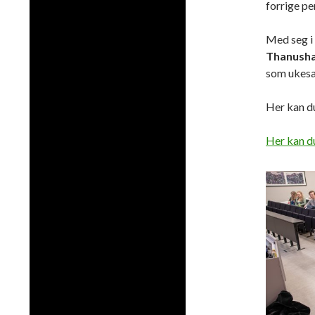
forrige pe
Med seg i 
Thanusha
som ukesa
Her kan du
Her kan du