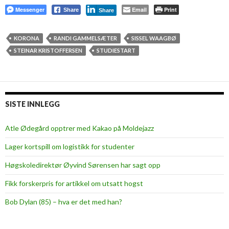
Messenger
Email
Print
Share
Share
KORONA
RANDI GAMMELSÆTER
SISSEL WAAGBØ
STEINAR KRISTOFFERSEN
STUDIESTART
SISTE INNLEGG
Atle Ødegård opptrer med Kakao på Moldejazz
Lager kortspill om logistikk for studenter
Høgskoledirektør Øyvind Sørensen har sagt opp
Fikk forskerpris for artikkel om utsatt hogst
Bob Dylan (85) – hva er det med han?