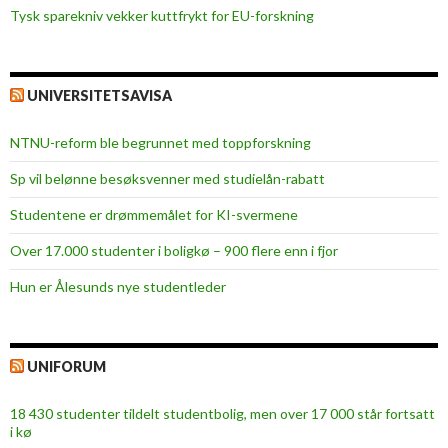
Tysk sparekniv vekker kuttfrykt for EU-forskning
UNIVERSITETSAVISA
NTNU-reform ble begrunnet med toppforskning
Sp vil belønne besøksvenner med studielån-rabatt
Studentene er drømmemålet for KI-svermene
Over 17.000 studenter i boligkø – 900 flere enn i fjor
Hun er Ålesunds nye studentleder
UNIFORUM
18 430 studenter tildelt studentbolig, men over 17 000 står fortsatt
i kø