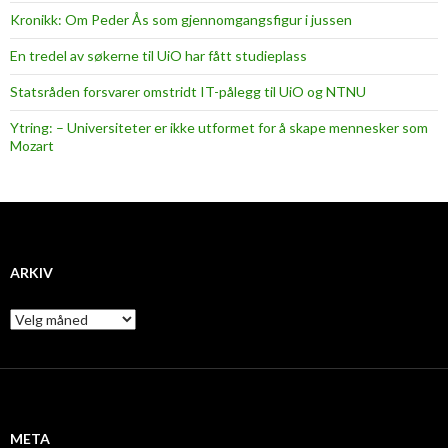
Kronikk: Om Peder Ås som gjennomgangsfigur i jussen
En tredel av søkerne til UiO har fått studieplass
Statsråden forsvarer omstridt IT-pålegg til UiO og NTNU
Ytring: – Universiteter er ikke utformet for å skape mennesker som
Mozart
ARKIV
A
r
k
i
v
META