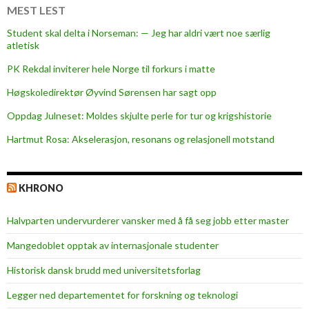
MEST LEST
Student skal delta i Norseman: — Jeg har aldri vært noe særlig
atletisk
PK Rekdal inviterer hele Norge til forkurs i matte
Høgskoledirektør Øyvind Sørensen har sagt opp
Oppdag Julneset: Moldes skjulte perle for tur og krigshistorie
Hartmut Rosa: Akselerasjon, resonans og relasjonell motstand
KHRONO
Halvparten undervurderer vansker med å få seg jobb etter master
Mangedoblet opptak av internasjonale studenter
Historisk dansk brudd med universitetsforlag
Legger ned departementet for forskning og teknologi