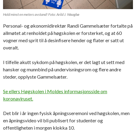
Hold minst en meters avstand! Foto: Arild J. Waagbø
Personal- og økonomidirektør Randi Gammelsæter fortalte på
allmøtet at renholdet på høgskolen er forsterket, og at 60
vogner med sprit til å desinfisere hender og flater er satt ut
overalt.
I tilfelle akutt sykdom på høgskolen, er det lagt ut sett med
hansker og munnbind på undervisningsrom og flere andre
steder, opplyste Gammelsæter.
Se ellers Høgskolen i Moldes informasjonsside om
koronaviruset.
Det blir i år ingen fysisk åpningsseremoni ved høgskolen, men
en åpningsvideo vil bli publisert for studenter og
offentligheten i morgen klokka 10.