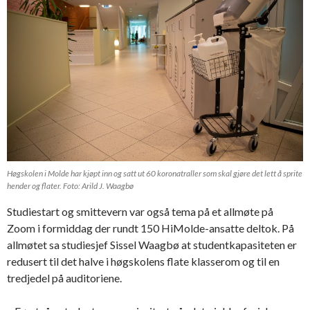
Høgskolen i Molde har kjøpt inn og satt ut 60 koronatraller som skal gjøre det lett å sprite
hender og flater. Foto: Arild J. Waagbø
Studiestart og smittevern var også tema på et allmøte på
Zoom i formiddag der rundt 150 HiMolde-ansatte deltok. På
allmøtet sa studiesjef Sissel Waagbø at studentkapasiteten er
redusert til det halve i høgskolens flate klasserom og til en
tredjedel på auditoriene.