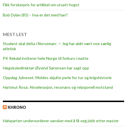
Fikk forskerpris for artikkel om utsatt hogst
Bob Dylan (85) – hva er det med han?
MEST LEST
Student skal delta i Norseman: — Jeg har aldri vært noe særlig
atletisk
PK Rekdal inviterer hele Norge til forkurs i matte
Høgskoledirektør Øyvind Sørensen har sagt opp
Oppdag Julneset: Moldes skjulte perle for tur og krigshistorie
Hartmut Rosa: Akselerasjon, resonans og relasjonell motstand
KHRONO
Halvparten undervurderer vansker med å få seg jobb etter master