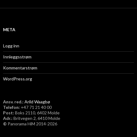
k
i
v
META
Logg inn
Innleggsstrøm
Kommentarstrøm
WordPress.org
Ansv. red.:
Arild Waagbø
Telefon:
​+47 71 21 40 00
Post:
Boks 2110, 6402 Molde
Adr.:
Britvegen 2, 6410 Molde
©
Panorama HiM 2014-2026