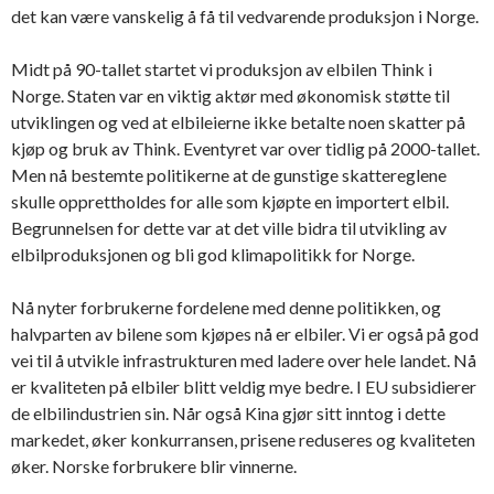
det kan være vanskelig å få til vedvarende produksjon i Norge.
Midt på 90-tallet startet vi produksjon av elbilen Think i
Norge. Staten var en viktig aktør med økonomisk støtte til
utviklingen og ved at elbileierne ikke betalte noen skatter på
kjøp og bruk av Think. Eventyret var over tidlig på 2000-tallet.
Men nå bestemte politikerne at de gunstige skattereglene
skulle opprettholdes for alle som kjøpte en importert elbil.
Begrunnelsen for dette var at det ville bidra til utvikling av
elbilproduksjonen og bli god klimapolitikk for Norge.
Nå nyter forbrukerne fordelene med denne politikken, og
halvparten av bilene som kjøpes nå er elbiler. Vi er også på god
vei til å utvikle infrastrukturen med ladere over hele landet. Nå
er kvaliteten på elbiler blitt veldig mye bedre. I EU subsidierer
de elbilindustrien sin. Når også Kina gjør sitt inntog i dette
markedet, øker konkurransen, prisene reduseres og kvaliteten
øker. Norske forbrukere blir vinnerne.