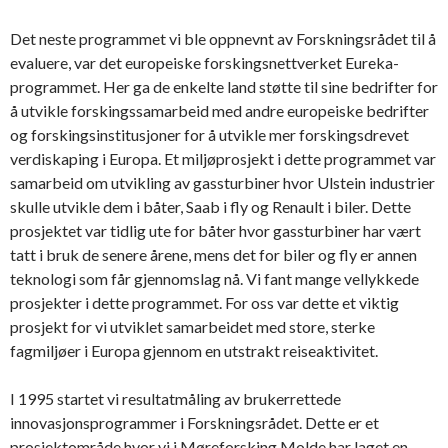
Det neste programmet vi ble oppnevnt av Forskningsrådet til å
evaluere, var det europeiske forskingsnettverket Eureka-
programmet. Her ga de enkelte land støtte til sine bedrifter for
å utvikle forskingssamarbeid med andre europeiske bedrifter
og forskingsinstitusjoner for å utvikle mer forskingsdrevet
verdiskaping i Europa. Et miljøprosjekt i dette programmet var
samarbeid om utvikling av gassturbiner hvor Ulstein industrier
skulle utvikle dem i båter, Saab i fly og Renault i biler. Dette
prosjektet var tidlig ute for båter hvor gassturbiner har vært
tatt i bruk de senere årene, mens det for biler og fly er annen
teknologi som får gjennomslag nå. Vi fant mange vellykkede
prosjekter i dette programmet. For oss var dette et viktig
prosjekt for vi utviklet samarbeidet med store, sterke
fagmiljøer i Europa gjennom en utstrakt reiseaktivitet.
I 1995 startet vi resultatmåling av brukerrettede
innovasjonsprogrammer i Forskningsrådet. Dette er et
prosjektområde hvor vi i Møreforsking Molde har laget en