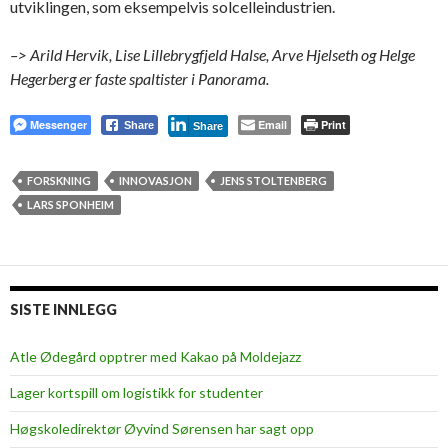
utviklingen, som eksempelvis solcelleindustrien.
–> Arild Hervik, Lise Lillebrygfjeld Halse, Arve Hjelseth og Helge
Hegerberg er faste spaltister i Panorama.
Messenger
Email
Print
Share
Share
FORSKNING
INNOVASJON
JENS STOLTENBERG
LARS SPONHEIM
SISTE INNLEGG
Atle Ødegård opptrer med Kakao på Moldejazz
Lager kortspill om logistikk for studenter
Høgskoledirektør Øyvind Sørensen har sagt opp