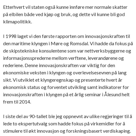
Etterhvert vil staten også kunne innføre mer normale skatter
på elbilen både ved kjøp og bruk, og dette vil kunne bli god
klimapolitikk.
I 1998 laget vi den første rapporten om innovasjonskraften til
den maritime klyngen i Møre og Romsdal. Vi hadde da fokus på
de skipstekniske konsulentene som var nettverksbyggerne og
informasjonssprederne mellom verftene, leverandørene og
rederiene. Denne innovasjonskraften var viktig for den
økonomiske veksten i klyngen og overlevelsesevnen på lang
sikt. Vi utviklet et klyngeregnskap og presenterte hvert år
økonomisk status og forventet utvikling samt indikatorer for
innovasjonskraften i klyngen på et årlig seminar i Ålesund helt
frem til 2014.
I siste del av 90-tallet ble jeg oppnevnt av ulike regjeringer til å
lede to ekspertutvalg som hadde fokus på virkemidler for å
stimulere til økt innovasjon og forskningsbasert verdiskaping.