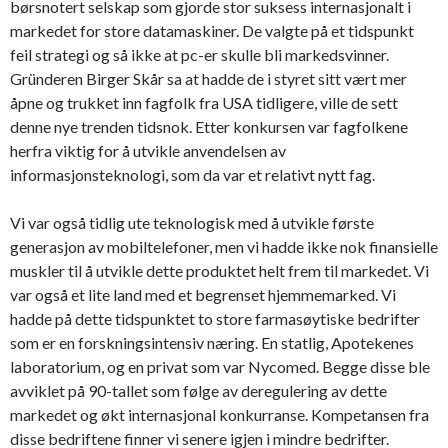
børsnotert selskap som gjorde stor suksess internasjonalt i
markedet for store datamaskiner. De valgte på et tidspunkt
feil strategi og så ikke at pc-er skulle bli markedsvinner.
Gründeren Birger Skår sa at hadde de i styret sitt vært mer
åpne og trukket inn fagfolk fra USA tidligere, ville de sett
denne nye trenden tidsnok. Etter konkursen var fagfolkene
herfra viktig for å utvikle anvendelsen av
informasjonsteknologi, som da var et relativt nytt fag.
Vi var også tidlig ute teknologisk med å utvikle første
generasjon av mobiltelefoner, men vi hadde ikke nok finansielle
muskler til å utvikle dette produktet helt frem til markedet. Vi
var også et lite land med et begrenset hjemmemarked. Vi
hadde på dette tidspunktet to store farmasøytiske bedrifter
som er en forskningsintensiv næring. En statlig, Apotekenes
laboratorium, og en privat som var Nycomed. Begge disse ble
avviklet på 90-tallet som følge av deregulering av dette
markedet og økt internasjonal konkurranse. Kompetansen fra
disse bedriftene finner vi senere igjen i mindre bedrifter.