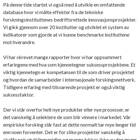
På denne tide startet vi også med å utvikle en omfattende
database hvor vi målte effekter fra de tekniske
forskningsinstituttenes bedriftsrettede innovasjonsprosjekter.
Vi gikk gjennom over 20 institutter og utviklet et system av
indikatorer som gjorde at vi kunne benchmarke instituttene
mot hverandre.
Vi har skrevet mange rapporter hvor vi har oppsummert
erfaringene med hva som kjennetegner suksessprosjektene. Et
viktig kjennetegn er kompetansen til de som driver prosjektet
og hvordan de samarbeider i internasjonale forskingsnettverk.
Tidligere erfaring med tilsvarende prosjekt er også viktig
suksessfaktor.
Der vi står overfor helt nye produkter eller nye prosesser, er
det vanskelig å selektere de som blir vinnere i markedet. Vår
empiriske forsking slår fast at dette normalt tar mye lenger tid
enn noen forventer. Det er for slike prosjekter vanskelig å
skaffe nok utviklingsmidler og mange lykkes ikke av den grunn