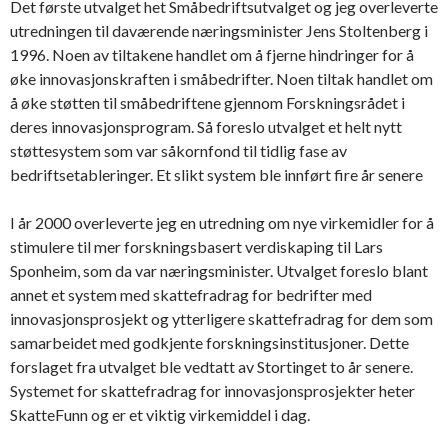
Det første utvalget het Småbedriftsutvalget og jeg overleverte
utredningen til daværende næringsminister Jens Stoltenberg i
1996. Noen av tiltakene handlet om å fjerne hindringer for å
øke innovasjonskraften i småbedrifter. Noen tiltak handlet om
å øke støtten til småbedriftene gjennom Forskningsrådet i
deres innovasjonsprogram. Så foreslo utvalget et helt nytt
støttesystem som var såkornfond til tidlig fase av
bedriftsetableringer. Et slikt system ble innført fire år senere
I år 2000 overleverte jeg en utredning om nye virkemidler for å
stimulere til mer forskningsbasert verdiskaping til Lars
Sponheim, som da var næringsminister. Utvalget foreslo blant
annet et system med skattefradrag for bedrifter med
innovasjonsprosjekt og ytterligere skattefradrag for dem som
samarbeidet med godkjente forskningsinstitusjoner. Dette
forslaget fra utvalget ble vedtatt av Stortinget to år senere.
Systemet for skattefradrag for innovasjonsprosjekter heter
SkatteFunn og er et viktig virkemiddel i dag.