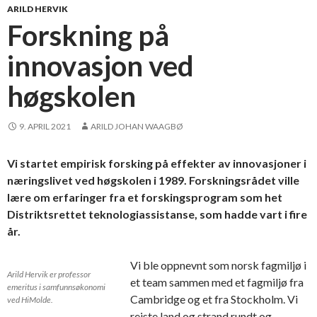
ARILD HERVIK
Forskning på
innovasjon ved
høgskolen
9. APRIL 2021
ARILD JOHAN WAAGBØ
Vi startet empirisk forsking på effekter av innovasjoner i
næringslivet ved høgskolen i 1989. Forskningsrådet ville
lære om erfaringer fra et forskingsprogram som het
Distriktsrettet teknologiassistanse, som hadde vart i fire
år.
Vi ble oppnevnt som norsk fagmiljø i
Arild Hervik er professor
et team sammen med et fagmiljø fra
emeritus i samfunnsøkonomi
Cambridge og et fra Stockholm. Vi
ved HiMolde.
reiste land og strand rundt og