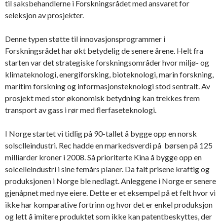
til saksbehandlerne i Forskningsrådet med ansvaret for
seleksjon av prosjekter.
Denne typen støtte til innovasjonsprogrammer i
Forskningsrådet har økt betydelig de senere årene. Helt fra
starten var det strategiske forskningsområder hvor miljø- og
klimateknologi, energiforsking, bioteknologi, marin forskning,
maritim forskning og informasjonsteknologi stod sentralt. Av
prosjekt med stor økonomisk betydning kan trekkes frem
transport av gass i rør med flerfaseteknologi.
I Norge startet vi tidlig på 90-tallet å bygge opp en norsk
solsclleindustri. Rec hadde en markedsverdi på børsen på 125
milliarder kroner i 2008. Så prioriterte Kina å bygge opp en
solcelleindustri i sine femårs planer. Da falt prisene kraftig og
produksjonen i Norge ble nedlagt. Anleggene i Norge er senere
gjenåpnet med nye eiere. Dette er et eksempel på et felt hvor vi
ikke har komparative fortrinn og hvor det er enkel produksjon
og lett å imitere produktet som ikke kan patentbeskyttes, der