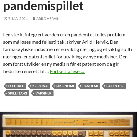
pandemispillet
n
e
s
7. MAI 2021
ARILD HERVIK
a
d
I en sterkt integrert verden er en pandemi et felles problem
f
som må løses med fellestiltak, skriver Arild Hervik. Den
e
farmasøytiske industrien er en viktig næring, og et viktig spill i
r
næringen er patentspillet for utvikling av nye medisiner. Den
d
som først utvikler en ny medisin får et patent som da gir
bedriften enerett til …
Fortsett å lese
D
→
e
t
FOTBALL
KORONA
ØKONOMI
PANDEMI
PATENTER
ø
SPILLTEORI
VAKSINER
k
o
n
o
m