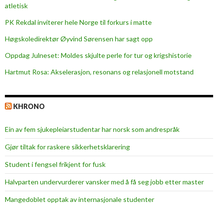
i
atletisk
s
PK Rekdal inviterer hele Norge til forkurs i matte
t
o
Høgskoledirektør Øyvind Sørensen har sagt opp
r
Oppdag Julneset: Moldes skjulte perle for tur og krigshistorie
i
Hartmut Rosa: Akselerasjon, resonans og relasjonell motstand
e
KHRONO
Ein av fem sjukepleiar­studentar har norsk som andrespråk
Gjør tiltak for raskere sikkerhets­klarering
Student i fengsel frikjent for fusk
Halvparten undervurderer vansker med å få seg jobb etter master
Mangedoblet opptak av internasjonale studenter