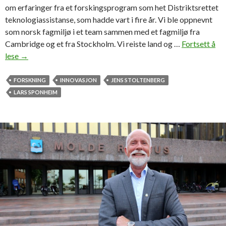
om erfaringer fra et forskingsprogram som het Distriktsrettet
teknologiassistanse, som hadde vart i fire år. Vi ble oppnevnt
som norsk fagmiljø i et team sammen med et fagmiljø fra
Cambridge og et fra Stockholm. Vi reiste land og …
Fortsett å
lese
F
→
o
r
FORSKNING
INNOVASJON
JENS STOLTENBERG
s
LARS SPONHEIM
k
n
i
n
g
p
å
i
n
n
o