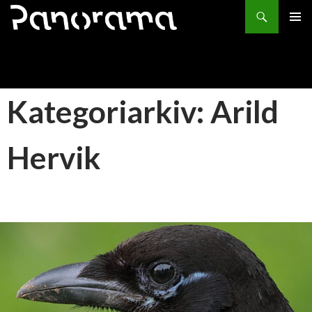
Søk
HOPP
PRIMÆ
TIL
INNHOLD
Kategoriarkiv: Arild
Hervik