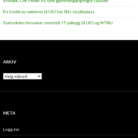
Kronikk: Om Peder Ås som gjennomgangsfigur i jussen
En tredel av søkerne til UiO har fått studieplass
Statsråden forsvarer omstridt IT-pålegg til UiO og NTNU
ARKIV
A
r
k
i
v
META
Logg inn