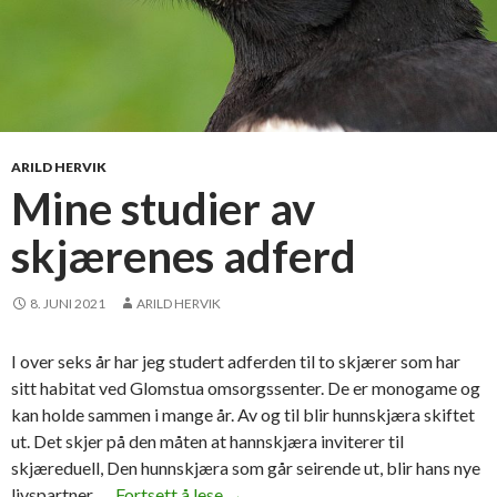
ARILD HERVIK
Mine studier av
skjærenes adferd
8. JUNI 2021
ARILD HERVIK
I over seks år har jeg studert adferden til to skjærer som har
sitt habitat ved Glomstua omsorgssenter. De er monogame og
kan holde sammen i mange år. Av og til blir hunnskjæra skiftet
ut. Det skjer på den måten at hannskjæra inviterer til
skjæreduell, Den hunnskjæra som går seirende ut, blir hans nye
livspartner. …
Fortsett å lese
M
→