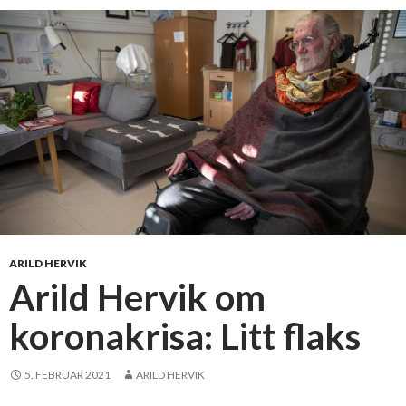
s
t
å
r
f
o
r
f
a
l
l
ARILD HERVIK
Arild Hervik om
koronakrisa: Litt flaks
5. FEBRUAR 2021
ARILD HERVIK