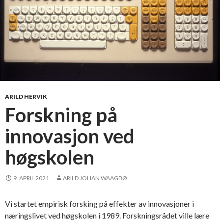
i
s
k
e
p
a
n
d
e
ARILD HERVIK
m
Forskning på
i
innovasjon ved
s
p
høgskolen
i
l
l
9. APRIL 2021
ARILD JOHAN WAAGBØ
e
t
Vi startet empirisk forsking på effekter av innovasjoner i
næringslivet ved høgskolen i 1989. Forskningsrådet ville lære