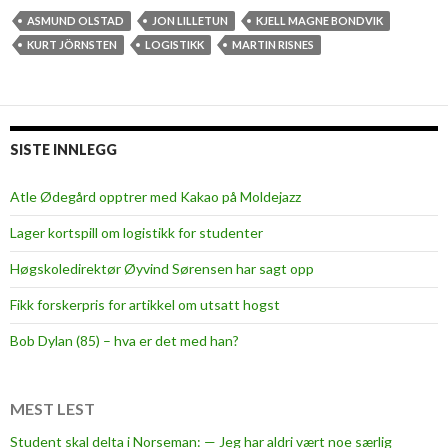
k
g
ASMUND OLSTAD
JON LILLETUN
KJELL MAGNE BONDVIK
s
s
KURT JÖRNSTEN
LOGISTIKK
MARTIN RISNES
k
o
l
e
SISTE INNLEGG
n
s
Atle Ødegård opptrer med Kakao på Moldejazz
l
Lager kortspill om logistikk for studenter
o
g
Høgskoledirektør Øyvind Sørensen har sagt opp
i
Fikk forskerpris for artikkel om utsatt hogst
s
t
Bob Dylan (85) – hva er det med han?
i
k
k
MEST LEST
h
Student skal delta i Norseman: — Jeg har aldri vært noe særlig