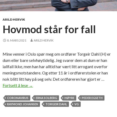
v
a
s
ARILD HERVIK
j
Hovmod står for fall
o
n
8. MARS 2021
ARILD HERVIK
v
e
Mine venner i Oslo spør meg om ordfører Torgeir Dahl (H) er
d
dum eller bare selvhøytidelig. Jeg svarer dem at dum er han
h
iallfall ikke, men han har alltid har vært litt arrogant overfor
ø
meningsmotstandere. Og etter 11 år i ordførerstolen er han
g
nok blitt litt høy på seg selv. Det ordføreren har gjort er …
s
Fortsett å lese
H
→
k
o
o
v
CORONAVIRUS
ERNA SOLBERG
HØYRE
PEDER EGSETH
l
m
RAYMOND JOHANSEN
TORGEIR DAHL
VG
e
o
n
d