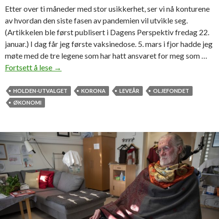
Etter over ti måneder med stor usikkerhet, ser vi nå konturene
av hvordan den siste fasen av pandemien vil utvikle seg.
(Artikkelen ble først publisert i Dagens Perspektiv fredag 22.
januar.) I dag får jeg første vaksinedose. 5. mars i fjor hadde jeg
møte med de tre legene som har hatt ansvaret for meg som …
Fortsett å lese
A
→
r
i
HOLDEN-UTVALGET
KORONA
LEVEÅR
OLJEFONDET
l
ØKONOMI
d
H
e
r
v
i
k
o
m