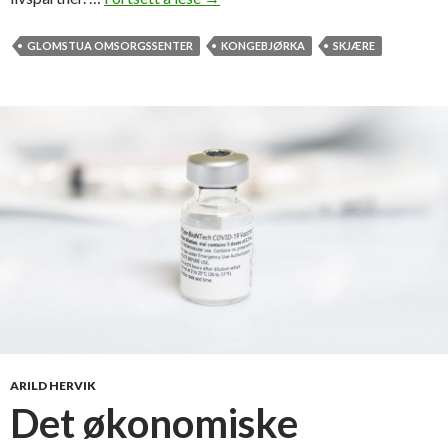
i
n
GLOMSTUA OMSORGSSENTER
KONGEBJØRKA
SKJÆRE
e
s
t
u
d
i
e
r
a
v
s
k
j
æ
ARILD HERVIK
r
Det økonomiske
e