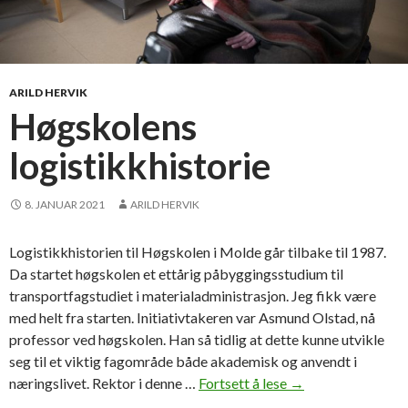
k
o
r
o
n
ARILD HERVIK
a
Høgskolens
k
logistikkhistorie
r
i
s
8. JANUAR 2021
ARILD HERVIK
a
:
Logistikkhistorien til Høgskolen i Molde går tilbake til 1987.
L
Da startet høgskolen et ettårig påbyggingsstudium til
i
transportfagstudiet i materialadministrasjon. Jeg fikk være
t
med helt fra starten. Initiativtakeren var Asmund Olstad, nå
t
professor ved høgskolen. Han så tidlig at dette kunne utvikle
f
seg til et viktig fagområde både akademisk og anvendt i
l
næringslivet. Rektor i denne …
Fortsett å lese
H
→
a
ø