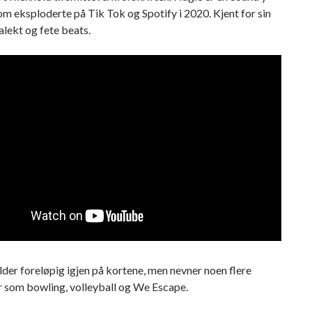
m eksploderte på Tik Tok og Spotify i 2020. Kjent for sin
alekt og fete beats.
er foreløpig igjen på kortene, men nevner noen flere
r som bowling, volleyball og We Escape.