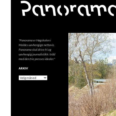
Søk
"Panorama er Høgskolen i
Moldes uavhengige nettavis.
Panorama skal drive fri og
uavhengig journalistikk i tråd
med den frie presses idealer."
ARKIV
A
r
k
i
v