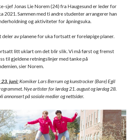
e-sjef Jonas Lie Norem (24) fra Haugesund er leder for
a 2021. Sammen med ti andre studenter arrangerer han
nderholdning og aktiviteter for åpningsuka.
t deler av planene for uka fortsatt er foreløpige planer.
rtsatt litt uklart om det blir slik. Vi må først og fremst
ss til gjeldene retningslinjer med tanke på
demien, sier Norem.
23. juni:
Komiker Lars Berrum og kunstrocker (Bare) Egil
rogrammet. Nye artister for lørdag 21. august og lørdag 28.
bli annonsert på sosiale medier og nettsider.