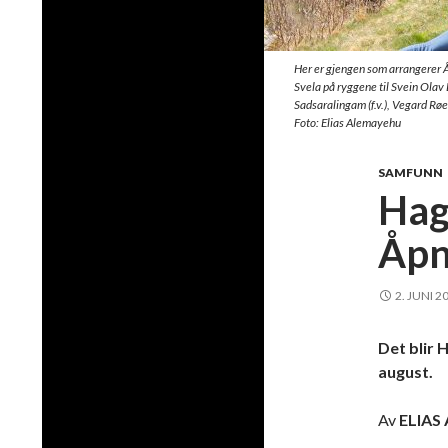
Her er gjengen som arrangerer 
Svela på ryggene til Svein Olav 
Sadsaralingam (f.v.), Vegard Røe
Foto: Elias Alemayehu
SAMFUNN
Hagl
Åpn
2. JUNI 2
Det blir 
august.
Av
ELIAS