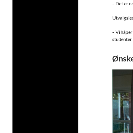
– Det er n
Utvalgsled
– Vi håper
studenter
Ønske