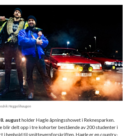
Fredrik Heggelihaugen
8. august
holder Hagle åpningsshowet i Reknesparken.
 blir delt opp i tre kohorter bestående av 200 studenter i
t i henhold til smittevernforskriften. Hagle er en country-