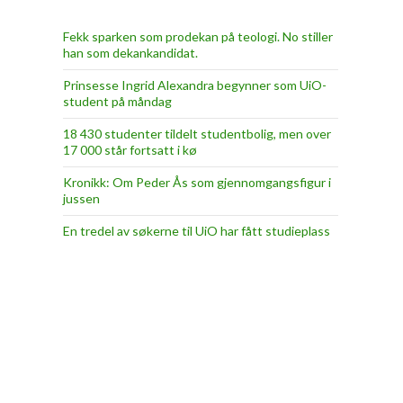
Fekk sparken som prodekan på teologi. No stiller
han som dekankandidat.
Prinsesse Ingrid Alexandra begynner som UiO-
student på måndag
18 430 studenter tildelt studentbolig, men over
17 000 står fortsatt i kø
Kronikk: Om Peder Ås som gjennomgangsfigur i
jussen
En tredel av søkerne til UiO har fått studieplass