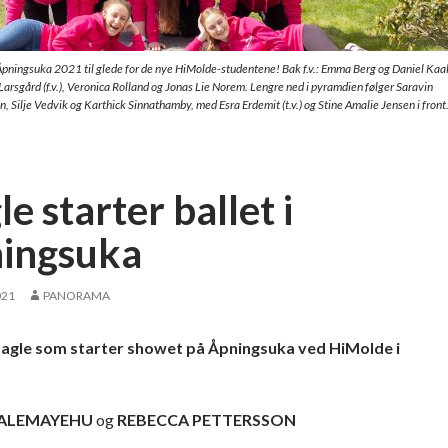
Åpningsuka 2021 til glede for de nye HiMolde-studentene! Bak f.v.: Emma Berg og Daniel Kaa
Larsgård (f.v.), Veronica Rolland og Jonas Lie Norem. Lengre ned i pyramdien følger Saravin
n, Silje Vedvik og Karthick Sinnathamby, med Esra Erdemit (t.v.) og Stine Amalie Jensen i front
e starter ballet i
ingsuka
021
PANORAMA
Hagle som starter showet på Åpningsuka ved HiMolde i
 ALEMAYEHU
og
REBECCA PETTERSSON