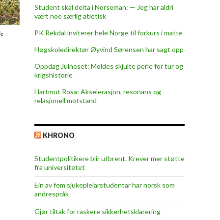
Student skal delta i Norseman: — Jeg har aldri
vært noe særlig atletisk
PK Rekdal inviterer hele Norge til forkurs i matte
le
Høgskoledirektør Øyvind Sørensen har sagt opp
.
Oppdag Julneset: Moldes skjulte perle for tur og
krigshistorie
Hartmut Rosa: Akselerasjon, resonans og
relasjonell motstand
KHRONO
Studentpolitikere blir utbrent. Krever mer støtte
fra universitetet
Ein av fem sjukepleiar­studentar har norsk som
andrespråk
Gjør tiltak for raskere sikkerhets­klarering