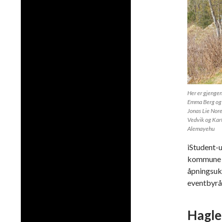
Her er gjengen
Emma Berg og D
Jonas Lie Nore
Vedvik og Kart
Alemayehu
iStudent-
kommune og
åpningsuke
eventbyrå
Hagle