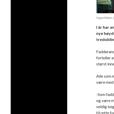
Vegard Røen, f
I år har 
nye høyde
tredoblin
Fadderansv
forteller 
størst inn
Alle som m
være med 
-Som fadd
og være me
veldig beg
til rette f