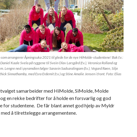
 som arrangerer Åpningsuka 2021 til glede for de nye HiMolde-studentene! Bak f.v.:
aniel Kaale Svela på ryggene til Svein Olav Larsgård (f.v.), Veronica Rolland og
m. Lengre ned i pyramdien følger Saravin Sadsaralingam (f.v.), Vegard Røen, Silje
hick Sinnathamby, med Esra Erdemit (t.v.) og Stine Amalie Jensen i front. Foto: Elias
utvalget samarbeider med HiMolde, SiMolde, Molde
 en rekke bedrifter for å holde en forsvarlig og god
 for studentene. De får blant annet god hjelp av Myldr
 med å tilrettelegge arrangementene.