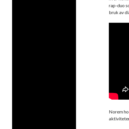
rap-duo so
bruk av di
Norem hold
aktivitete