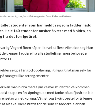
adderansvarlig, ser frem til Åpningsuka. Foto: Rebecca Pettsson
antallet studenter som har meldt seg som fadder nådd
r. Hele 140 studenter ønsker å være med å bidra, en
g fra det forrige året.
arlig Vegard Røen håper likevel at flere vil melde seg.Han
at de trenger faddere fra alle studielinjer, men behovet er
enfor IT.
elder seg på får god opplæring, i tillegg til at man selv får
på mange ulike arrangementer.
er kan man bidra med å ønske nye studenter velkommen,
d å skape en fin åpningsuke med tanke på at fjorårets ble
renset grunnet korona. Vi gjør også vårt beste for å legge
or at alt skal være gratis for de som er faddere, sier han.