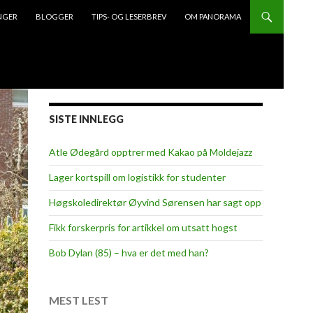
NGER
BLOGGER
TIPS- OG LESERBREV
OM PANORAMA
SISTE INNLEGG
Atle Ødegård opptrer med Kakao på Moldejazz
Lager kortspill om logistikk for studenter
Høgskoledirektør Øyvind Sørensen har sagt opp
Fikk forskerpris for artikkel om utsatt hogst
Bob Dylan (85) – hva er det med han?
MEST LEST