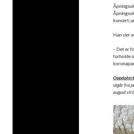
Åpningsuk
Åpningsuk
konsert, u
Han sier a
– Det er fo
forholde o
koronapan
Oppdatert 
utgår fra p
august vil 