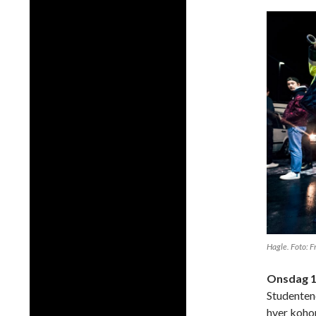
Hagle. Foto: 
Onsdag 1
Studentene
hver kohor