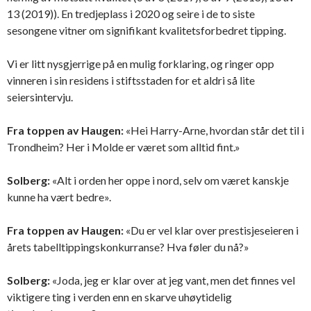
13 (2019)). En tredjeplass i 2020 og seire i de to siste
sesongene vitner om signifikant kvalitetsforbedret tipping.
Vi er litt nysgjerrige på en mulig forklaring, og ringer opp
vinneren i sin residens i stiftsstaden for et aldri så lite
seiersintervju.
Fra toppen av Haugen:
«Hei Harry-Arne, hvordan står det til i
Trondheim? Her i Molde er været som alltid fint.»
Solberg:
«Alt i orden her oppe i nord, selv om været kanskje
kunne ha vært bedre».
Fra toppen av Haugen:
«Du er vel klar over prestisjeseieren i
årets tabelltippingskonkurranse? Hva føler du nå?»
Solberg:
«Joda, jeg er klar over at jeg vant, men det finnes vel
viktigere ting i verden enn en skarve uhøytidelig