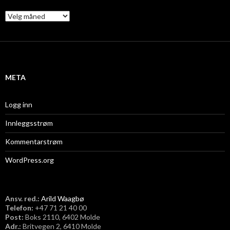
A
r
k
i
v
META
Logg inn
Innleggsstrøm
Kommentarstrøm
WordPress.org
Ansv. red.:
Arild Waagbø
Telefon:
​+47 71 21 40 00
Post:
Boks 2110, 6402 Molde
Adr.:
Britvegen 2, 6410 Molde