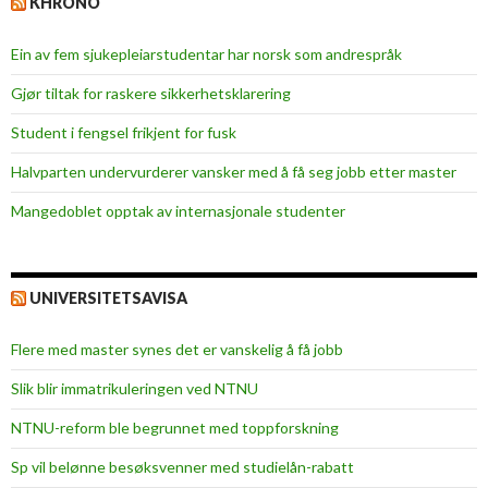
KHRONO
Ein av fem sjukepleiar­studentar har norsk som andrespråk
Gjør tiltak for raskere sikkerhets­klarering
Student i fengsel frikjent for fusk
Halvparten undervurderer vansker med å få seg jobb etter master
Mangedoblet opptak av internasjonale studenter
UNIVERSITETSAVISA
Flere med master synes det er vanskelig å få jobb
Slik blir immatrikuleringen ved NTNU
NTNU-reform ble begrunnet med toppforskning
Sp vil belønne besøksvenner med studielån-rabatt