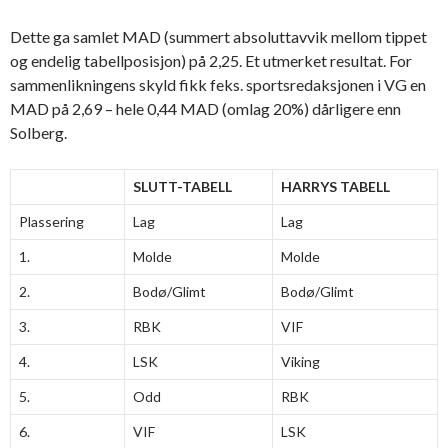
Dette ga samlet MAD (summert absoluttavvik mellom tippet
og endelig tabellposisjon) på 2,25. Et utmerket resultat. For
sammenlikningens skyld fikk feks. sportsredaksjonen i VG en
MAD på 2,69 – hele 0,44 MAD (omlag 20%) dårligere enn
Solberg.
SLUTT-TABELL
HARRYS TABELL
Plassering
Lag
Lag
1.
Molde
Molde
2.
Bodø/Glimt
Bodø/Glimt
3.
RBK
VIF
4.
LSK
Viking
5.
Odd
RBK
6.
VIF
LSK