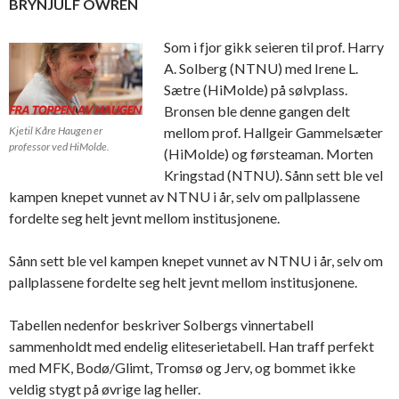
BRYNJULF OWREN
Som i fjor gikk seieren til prof. Harry
A. Solberg (NTNU) med Irene L.
Sætre (HiMolde) på sølvplass.
Bronsen ble denne gangen delt
Kjetil Kåre Haugen er
mellom prof. Hallgeir Gammelsæter
professor ved HiMolde.
(HiMolde) og førsteaman. Morten
Kringstad (NTNU). Sånn sett ble vel
kampen knepet vunnet av NTNU i år, selv om pallplassene
fordelte seg helt jevnt mellom institusjonene.
Sånn sett ble vel kampen knepet vunnet av NTNU i år, selv om
pallplassene fordelte seg helt jevnt mellom institusjonene.
Tabellen nedenfor beskriver Solbergs vinnertabell
sammenholdt med endelig eliteserietabell. Han traff perfekt
med MFK, Bodø/Glimt, Tromsø og Jerv, og bommet ikke
veldig stygt på øvrige lag heller.