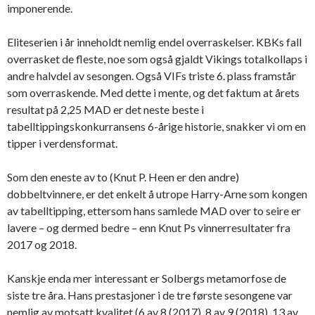
imponerende.
Eliteserien i år inneholdt nemlig endel overraskelser. KBKs fall
overrasket de fleste, noe som også gjaldt Vikings totalkollaps i
andre halvdel av sesongen. Også VIFs triste 6. plass framstår
som overraskende. Med dette i mente, og det faktum at årets
resultat på 2,25 MAD er det neste beste i
tabelltippingskonkurransens 6-årige historie, snakker vi om en
tipper i verdensformat.
Som den eneste av to (Knut P. Heen er den andre)
dobbeltvinnere, er det enkelt å utrope Harry-Arne som kongen
av tabelltipping, ettersom hans samlede MAD over to seire er
lavere – og dermed bedre – enn Knut Ps vinnerresultater fra
2017 og 2018.
Kanskje enda mer interessant er Solbergs metamorfose de
siste tre åra. Hans prestasjoner i de tre første sesongene var
nemlig av motsatt kvalitet (6 av 8 (2017), 8 av 9 (2018), 13 av