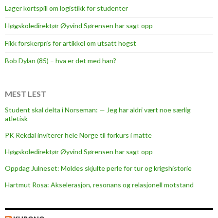
Lager kortspill om logistikk for studenter
Høgskoledirektør Øyvind Sørensen har sagt opp
Fikk forskerpris for artikkel om utsatt hogst
Bob Dylan (85) – hva er det med han?
MEST LEST
Student skal delta i Norseman: — Jeg har aldri vært noe særlig
atletisk
PK Rekdal inviterer hele Norge til forkurs i matte
Høgskoledirektør Øyvind Sørensen har sagt opp
Oppdag Julneset: Moldes skjulte perle for tur og krigshistorie
Hartmut Rosa: Akselerasjon, resonans og relasjonell motstand