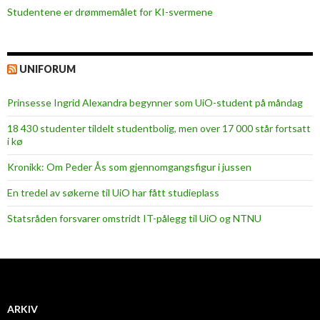
Studentene er drømmemålet for KI-svermene
UNIFORUM
Prinsesse Ingrid Alexandra begynner som UiO-student på måndag
18 430 studenter tildelt studentbolig, men over 17 000 står fortsatt
i kø
Kronikk: Om Peder Ås som gjennomgangsfigur i jussen
En tredel av søkerne til UiO har fått studieplass
Statsråden forsvarer omstridt IT-pålegg til UiO og NTNU
ARKIV