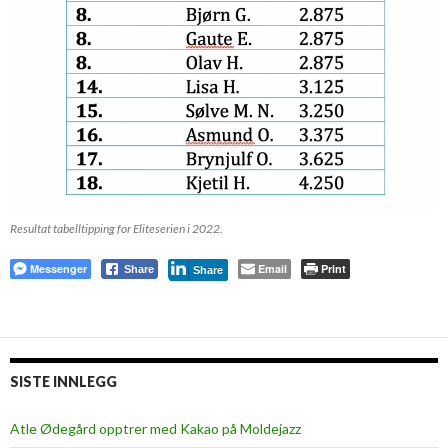
Resultat tabelltipping for Eliteserien i 2022.
Messenger
Email
Print
Share
Share
SISTE INNLEGG
Atle Ødegård opptrer med Kakao på Moldejazz