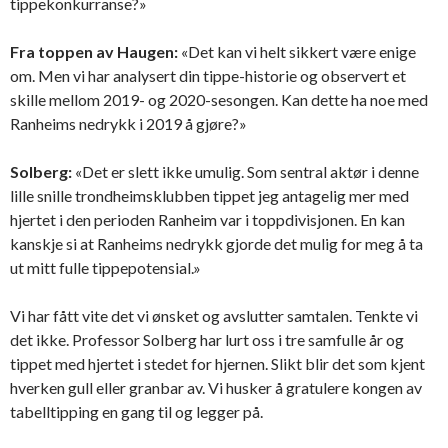
tippekonkurranse?»
Fra toppen av Haugen:
«Det kan vi helt sikkert være enige
om. Men vi har analysert din tippe-historie og observert et
skille mellom 2019- og 2020-sesongen. Kan dette ha noe med
Ranheims nedrykk i 2019 å gjøre?»
Solberg:
«Det er slett ikke umulig. Som sentral aktør i denne
lille snille trondheimsklubben tippet jeg antagelig mer med
hjertet i den perioden Ranheim var i toppdivisjonen. En kan
kanskje si at Ranheims nedrykk gjorde det mulig for meg å ta
ut mitt fulle tippepotensial.»
Vi har fått vite det vi ønsket og avslutter samtalen. Tenkte vi
det ikke. Professor Solberg har lurt oss i tre samfulle år og
tippet med hjertet i stedet for hjernen. Slikt blir det som kjent
hverken gull eller granbar av. Vi husker å gratulere kongen av
tabelltipping en gang til og legger på.