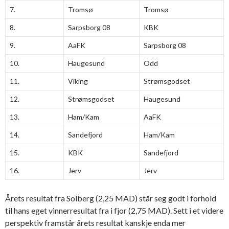
7.
Tromsø
Tromsø
8.
Sarpsborg 08
KBK
9.
AaFK
Sarpsborg 08
10.
Haugesund
Odd
11.
Viking
Strømsgodset
12.
Strømsgodset
Haugesund
13.
Ham/Kam
AaFK
14.
Sandefjord
Ham/Kam
15.
KBK
Sandefjord
16.
Jerv
Jerv
Årets resultat fra Solberg (2,25 MAD) står seg godt i forhold
til hans eget vinnerresultat fra i fjor (2,75 MAD). Sett i et videre
perspektiv framstår årets resultat kanskje enda mer