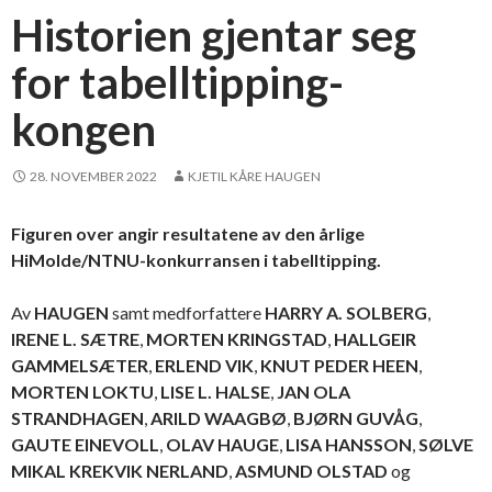
Historien gjentar seg
for tabelltipping-
kongen
28. NOVEMBER 2022
KJETIL KÅRE HAUGEN
Figuren over angir resultatene av den årlige
HiMolde/NTNU-konkurransen i tabelltipping.
Av
HAUGEN
samt medforfattere
HARRY A. SOLBERG
,
IRENE L. SÆTRE
,
MORTEN KRINGSTAD
,
HALLGEIR
GAMMELSÆTER
,
ERLEND VIK
,
KNUT PEDER HEEN
,
MORTEN LOKTU
,
LISE L. HALSE
,
JAN OLA
STRANDHAGEN
,
ARILD WAAGBØ
,
BJØRN GUVÅG
,
GAUTE EINEVOLL
,
OLAV HAUGE
,
LISA HANSSON
,
SØLVE
MIKAL KREKVIK NERLAND
,
ASMUND OLSTAD
og