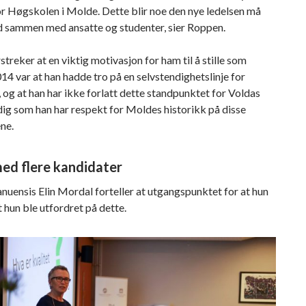
or Høgskolen i Molde. Dette blir noe den nye ledelsen må
 sammen med ansatte og studenter, sier Roppen.
treker at en viktig motivasjon for ham til å stille som
014 var at han hadde tro på en selvstendighetslinje for
 og at han har ikke forlatt dette standpunktet for Voldas
dig som han har respekt for Moldes historikk på disse
ne.
ed flere kandidater
uensis Elin Mordal forteller at utgangspunktet for at hun
at hun ble utfordret på dette.