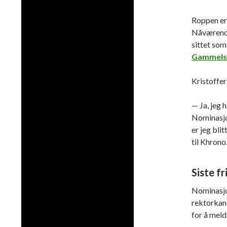
Roppen er 
Nåværende
sittet som
Gammelsæ
Kristoffer
— Ja, jeg h
Nominasjon
er jeg bli
til Khrono
Siste fr
Nominasjo
rektorkand
for å meld