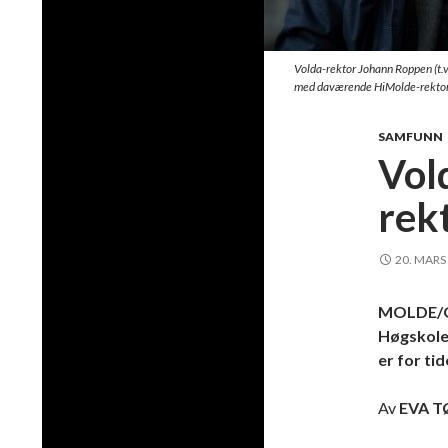
Volda-rektor Johann Roppen (t.v.
med daværende HiMolde-rektor 
SAMFUNN
Vold
rek
20. MARS
MOLDE/OS
Høgskolen
er for ti
Av
EVA 