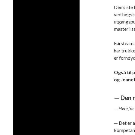
Den siste 
ved høgsko
utgangspun
master i s
Førsteama
har trukke
er fornøy
Også til p
og Jeane
— Den m
— Hvorfor v
— Det er a
kompetans