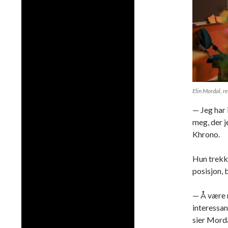
Elin Mordal, r
— Jeg har 
meg, der je
Khrono.
Hun trekke
posisjon, 
— Å være r
interessan
sier Morda