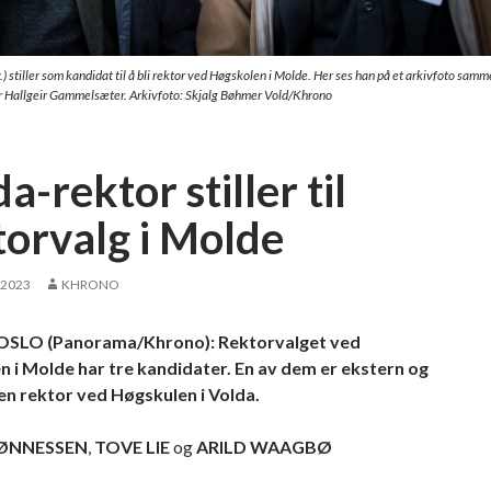
) stiller som kandidat til å bli rektor ved Høgskolen i Molde. Her ses han på et arkivfoto sam
Hallgeir Gammelsæter. Arkivfoto: Skjalg Bøhmer Vold/Khrono
a-rektor stiller til
torvalg i Molde
 2023
KHRONO
LO (Panorama/Khrono): Rektorvalget ved
 i Molde har tre kandidater. En av dem er ekstern og
den rektor ved Høgskulen i Volda.
TØNNESSEN
,
TOVE LIE
og
ARILD WAAGBØ