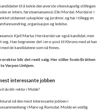
kandidaten til å bekle den øverste vitenskapelig stillingen
len er intern, førsteamanuensis Elin Mordal. Mordal er i
ktet utdannet sykepleier og jordmor, og har i tillegg en
amfunnsendring, organisasjon og ledelse.
nuensis Kjell Marius Herskerdal var også kandidat, men
t seg. Han begrunner det i en e-post til Khrono med at han
d med de kandidatene som nå finnes.
rorektor blir det reelt valg. Her stiller Svein Bråthen
tte Varpen Unhjem.
est interessante jobben
il du blir rektor i Molde?
kkurat nå den mest interessante jobben i
esammenheng i Møre og Romsdal. Molde en veldig