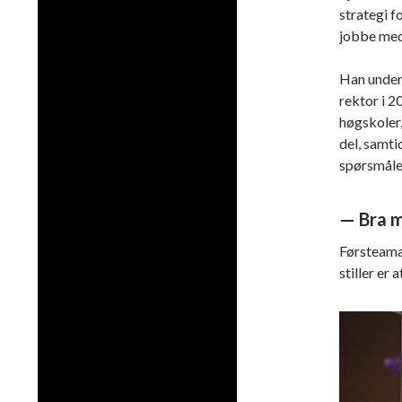
strategi f
jobbe med
Han unders
rektor i 2
høgskoler,
del, samti
spørsmåle
— Bra m
Førsteaman
stiller er 