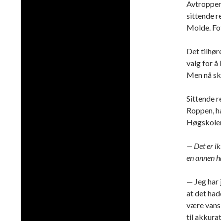
Avtroppen
sittende r
Molde. Fo
Det tilhør
valg for å
Men nå skj
Sittende 
Roppen, ha
Høgskolen
— Det er ik
en annen hø
— Jeg har 
at det ha
være vanske
til akkura