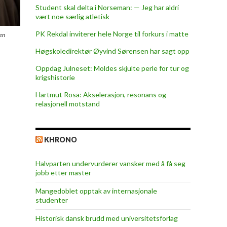
Student skal delta i Norseman: — Jeg har aldri
vært noe særlig atletisk
PK Rekdal inviterer hele Norge til forkurs i matte
men
Høgskoledirektør Øyvind Sørensen har sagt opp
Oppdag Julneset: Moldes skjulte perle for tur og
krigshistorie
Hartmut Rosa: Akselerasjon, resonans og
relasjonell motstand
KHRONO
Halvparten undervurderer vansker med å få seg
jobb etter master
Mangedoblet opptak av internasjonale
studenter
Historisk dansk brudd med universitetsforlag