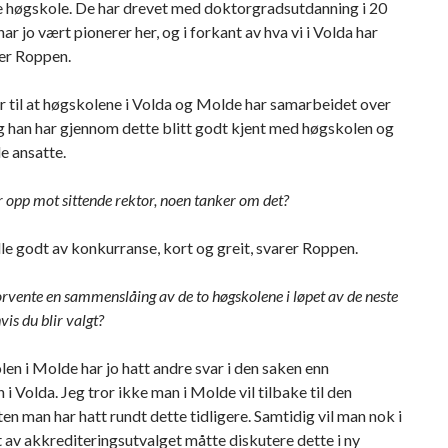
 høgskole. De har drevet med doktorgradsutdanning i 20
har jo vært pionerer her, og i forkant av hva vi i Volda har
rer Roppen.
 til at høgskolene i Volda og Molde har samarbeidet over
og han har gjennom dette blitt godt kjent med høgskolen og
de ansatte.
r opp mot sittende rektor, noen tanker om det?
lle godt av konkurranse, kort og greit, svarer Roppen.
orvente en sammenslåing av de to høgskolene i løpet av de neste
vis du blir valgt?
n i Molde har jo hatt andre svar i den saken enn
i Volda. Jeg tror ikke man i Molde vil tilbake til den
en man har hatt rundt dette tidligere. Samtidig vil man nok i
 av akkrediteringsutvalget måtte diskutere dette i ny