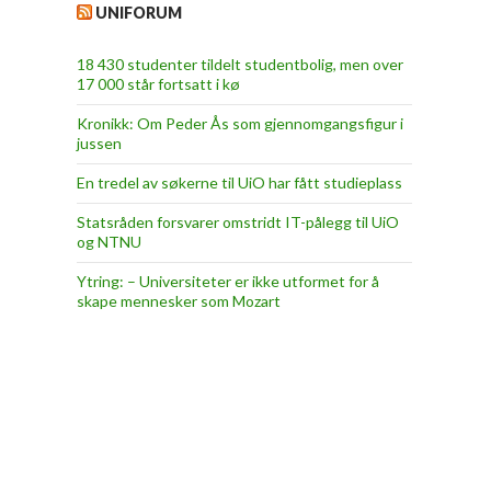
UNIFORUM
18 430 studenter tildelt studentbolig, men over
17 000 står fortsatt i kø
Kronikk: Om Peder Ås som gjennomgangsfigur i
jussen
En tredel av søkerne til UiO har fått studieplass
Statsråden forsvarer omstridt IT-pålegg til UiO
og NTNU
Ytring: – Universiteter er ikke utformet for å
skape mennesker som Mozart