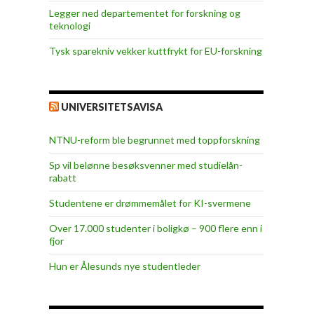
Legger ned departementet for forskning og
teknologi
Tysk sparekniv vekker kuttfrykt for EU-forskning
UNIVERSITETSAVISA
NTNU-reform ble begrunnet med toppforskning
Sp vil belønne besøksvenner med studielån-
rabatt
Studentene er drømmemålet for KI-svermene
Over 17.000 studenter i boligkø – 900 flere enn i
fjor
Hun er Ålesunds nye studentleder