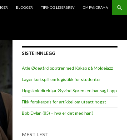
NGER
BLOGGER
TIPS- OG LESERBREV
OM PANORAMA
SISTE INNLEGG
Atle Ødegård opptrer med Kakao på Moldejazz
Lager kortspill om logistikk for studenter
Høgskoledirektør Øyvind Sørensen har sagt opp
Fikk forskerpris for artikkel om utsatt hogst
Bob Dylan (85) – hva er det med han?
MEST LEST