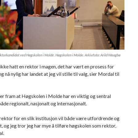
ektorkandidat ved Høgskolen i Molde. Høgskolen i Molde. Arkivfoto: Arild Waagbø
ikke hatt en rektor i magen, det har vært en prosess for
g nå nylig har landet at jeg vil stille til valg, sier Mordal til
r fram at Høgskolen i Molde har en viktig og sentral
både regionalt, nasjonalt og internasjonalt.
ektor for en slik institusjon vil både være utfordrende og
t, og jeg tror jeg har mye å tilføre høgskolen som rektor,
l.