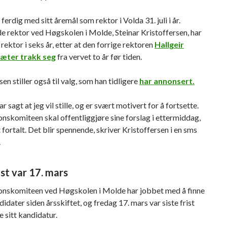
ferdig med sitt åremål som rektor i Volda 31. juli i år.
 rektor ved Høgskolen i Molde, Steinar Kristoffersen, har
 rektor i seks år, etter at den forrige rektoren
Hallgeir
ter trakk seg
fra vervet to år før tiden.
sen stiller også til valg, som han tidligere
har annonsert.
ar sagt at jeg vil stille, og er svært motivert for å fortsette.
skomiteen skal offentliggjøre sine forslag i ettermiddag,
tt fortalt. Det blir spennende, skriver Kristoffersen i en sms
.
ist var 17. mars
nskomiteen ved Høgskolen i Molde har jobbet med å finne
idater siden årsskiftet, og fredag 17. mars var siste frist
e sitt kandidatur.