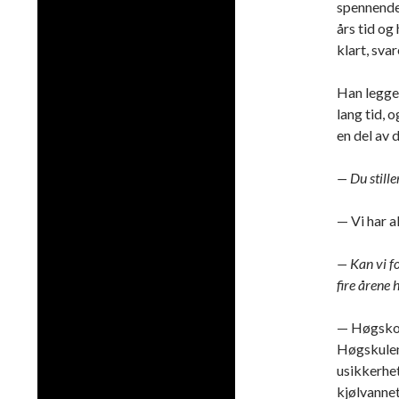
spennende
års tid og 
klart, sva
Han legger
lang tid, 
en del av 
— Du stille
— Vi har a
— Kan vi f
fire årene h
— Høgskole
Høgskulen 
usikkerhet
kjølvannet