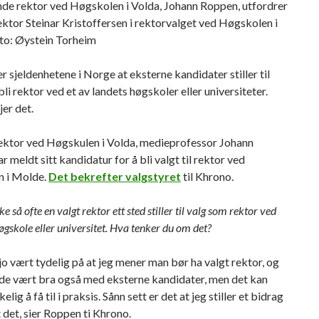
de rektor ved Høgskolen i Volda, Johann Roppen, utfordrer
ektor Steinar Kristoffersen i rektorvalget ved Høgskolen i
to: Øystein Torheim
er sjeldenhetene i Norge at eksterne kandidater stiller til
 bli rektor ved et av landets høgskoler eller universiteter.
er det.
rektor ved Høgskulen i Volda, medieprofessor Johann
r meldt sitt kandidatur for å bli valgt til rektor ved
 i Molde.
Det bekrefter valgstyret
til Khrono.
ke så ofte en valgt rektor ett sted stiller til valg som rektor ved
gskole eller universitet. Hva tenker du om det?
jo vært tydelig på at jeg mener man bør ha valgt rektor, og
dde vært bra også med eksterne kandidater, men det kan
lig å få til i praksis. Sånn sett er det at jeg stiller et bidrag
t det, sier Roppen ti Khrono.