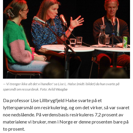
— Vi trenger ikke alt det vi handler! sa Lise L. Halse (midt i bildet) da hun svarte på
spørsmål om ressursbruk. Foto: Arild Waagbø
Da professor Lise Lillbrygfjeld Halse svarte på et
lytterspørsmål om resirkulering, og om det virker, så var svaret
noe nedslående. På verdensbasis resirkuleres 7,2 prosent av
materialene vi bruker, men i Norge er denne prosenten bare på
to prosent.