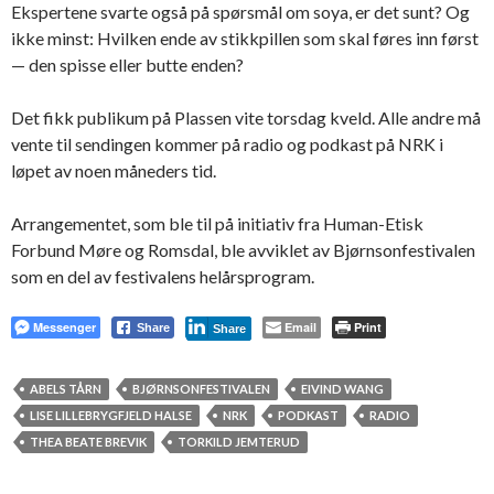
Ekspertene svarte også på spørsmål om soya, er det sunt? Og
ikke minst: Hvilken ende av stikkpillen som skal føres inn først
— den spisse eller butte enden?
Det fikk publikum på Plassen vite torsdag kveld. Alle andre må
vente til sendingen kommer på radio og podkast på NRK i
løpet av noen måneders tid.
Arrangementet, som ble til på initiativ fra Human-Etisk
Forbund Møre og Romsdal, ble avviklet av Bjørnsonfestivalen
som en del av festivalens helårsprogram.
Messenger
Email
Print
Share
Share
ABELS TÅRN
BJØRNSONFESTIVALEN
EIVIND WANG
LISE LILLEBRYGFJELD HALSE
NRK
PODKAST
RADIO
THEA BEATE BREVIK
TORKILD JEMTERUD