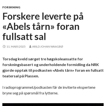
FORSKNING
Forskere leverte på
«Abels tårn» foran
fullsatt sal
11. MARS 2025
ARILD JOHAN WAAGBØ
Torsdag kveld sørget tre høgskoleansatte for
forskningsbasert og underholdende formidling da NRK
gjorde opptak til podkasten «Abels tårn» foran en fullsatt
teatersal på Plassen.
I radioprogrammet/podkasten får de inviterte ekspertene
bryne seg på spørsmål fra lytterne.