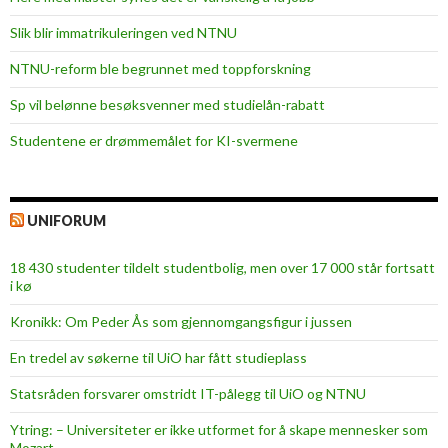
Slik blir immatrikuleringen ved NTNU
NTNU-reform ble begrunnet med toppforskning
Sp vil belønne besøksvenner med studielån-rabatt
Studentene er drømmemålet for KI-svermene
UNIFORUM
18 430 studenter tildelt studentbolig, men over 17 000 står fortsatt
i kø
Kronikk: Om Peder Ås som gjennomgangsfigur i jussen
En tredel av søkerne til UiO har fått studieplass
Statsråden forsvarer omstridt IT-pålegg til UiO og NTNU
Ytring: – Universiteter er ikke utformet for å skape mennesker som
Mozart