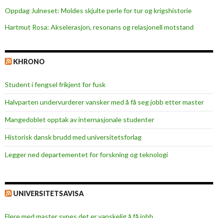
Oppdag Julneset: Moldes skjulte perle for tur og krigshistorie
Hartmut Rosa: Akselerasjon, resonans og relasjonell motstand
KHRONO
Student i fengsel frikjent for fusk
Halvparten undervurderer vansker med å få seg jobb etter master
Mangedoblet opptak av internasjonale studenter
Historisk dansk brudd med universitetsforlag
Legger ned departementet for forskning og teknologi
UNIVERSITETSAVISA
Flere med master synes det er vanskelig å få jobb