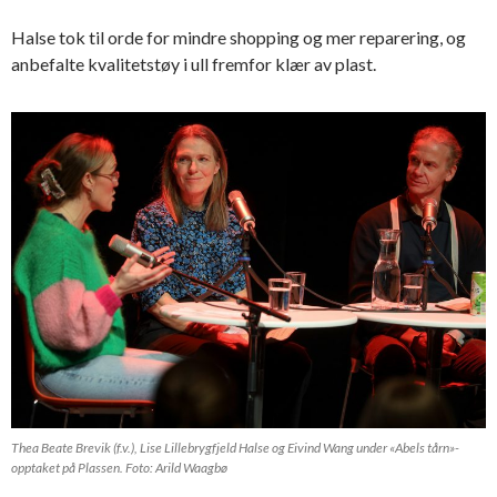
Halse tok til orde for mindre shopping og mer reparering, og
anbefalte kvalitetstøy i ull fremfor klær av plast.
Thea Beate Brevik (f.v.), Lise Lillebrygfjeld Halse og Eivind Wang under «Abels tårn»-
opptaket på Plassen. Foto: Arild Waagbø