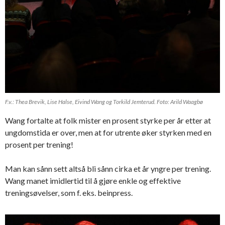
F.v.: Thea Brevik, Lise Halse, Eivind Wang og Torkild Jemterud. Foto: Arild Waagbø
Wang fortalte at folk mister en prosent styrke per år etter at
ungdomstida er over, men at for utrente øker styrken med en
prosent per trening!
Man kan sånn sett altså bli sånn cirka et år yngre per trening.
Wang manet imidlertid til å gjøre enkle og effektive
treningsøvelser, som f. eks. beinpress.