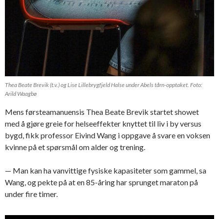
Thea Beate Brevik (t.v.) og Lise Lillebrygfjeld Halse under Abels tårn-opptaket. Foto:
Arild Waagbø
Mens førsteamanuensis Thea Beate Brevik startet showet
med å gjøre greie for helseeffekter knyttet til liv i by versus
bygd, fikk professor Eivind Wang i oppgave å svare en voksen
kvinne på et spørsmål om alder og trening.
— Man kan ha vanvittige fysiske kapasiteter som gammel, sa
Wang, og pekte på at en 85-åring har sprunget maraton på
under fire timer.