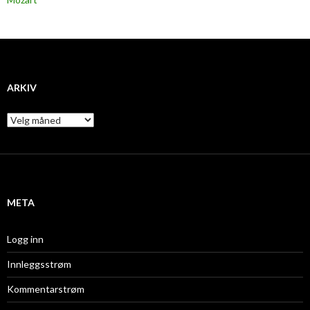
ARKIV
A
r
k
i
v
META
Logg inn
Innleggsstrøm
Kommentarstrøm