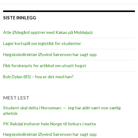
SISTE INNLEGG
Atle Ødegård opptrer med Kakao på Moldejazz
Lager kortspill om logistikk for studenter
Høgskoledirektør Øyvind Sørensen har sagt opp
Fikk forskerpris for artikkel om utsatt hogst
Bob Dylan (85) – hva er det med han?
MEST LEST
Student skal delta i Norseman: — Jeg har aldri vært noe særlig
atletisk
PK Rekdal inviterer hele Norge til forkurs i matte
Høgskoledirektør Øyvind Sørensen har sagt opp