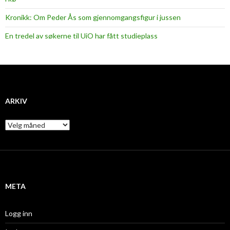
Kronikk: Om Peder Ås som gjennomgangsfigur i jussen
En tredel av søkerne til UiO har fått studieplass
ARKIV
A
r
k
i
v
META
Logg inn