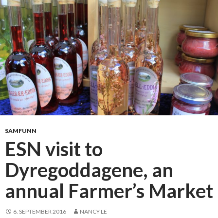
s
t
i
l
l
a
g
a
p
b
e
t
SAMFUNN
w
ESN visit to
e
Dyregoddagene, an
e
n
annual Farmer’s Market
s
t
u
6. SEPTEMBER 2016
NANCY LE