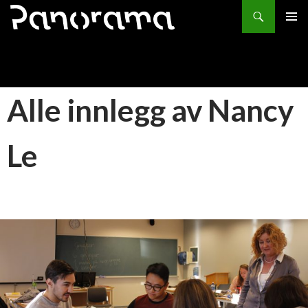
Søk
HOPP
PRIMÆ
TIL
INNHOLD
Alle innlegg av Nancy
Le