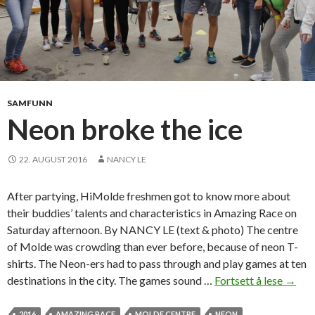
r
e
g
o
d
d
SAMFUNN
a
Neon broke the ice
g
e
22. AUGUST 2016
NANCY LE
n
e
After partying, HiMolde freshmen got to know more about
,
their buddies’ talents and characteristics in Amazing Race on
a
Saturday afternoon. By NANCY LE (text & photo) The centre
n
of Molde was crowding than ever before, because of neon T-
a
shirts. The Neon-ers had to pass through and play games at ten
n
destinations in the city. The games sound …
Fortsett å lese
N
→
n
e
u
o
2016
AMAZING RACE
MOLDE CENTRE
NEON