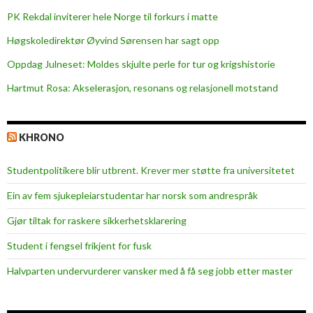
PK Rekdal inviterer hele Norge til forkurs i matte
Høgskoledirektør Øyvind Sørensen har sagt opp
Oppdag Julneset: Moldes skjulte perle for tur og krigshistorie
Hartmut Rosa: Akselerasjon, resonans og relasjonell motstand
KHRONO
Studentpolitikere blir utbrent. Krever mer støtte fra universitetet
Ein av fem sjukepleiar­studentar har norsk som andrespråk
Gjør tiltak for raskere sikkerhets­klarering
Student i fengsel frikjent for fusk
Halvparten undervurderer vansker med å få seg jobb etter master