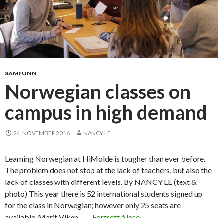
SAMFUNN
Norwegian classes on
campus in high demand
24. NOVEMBER 2016
NANCY LE
Learning Norwegian at HiMolde is tougher than ever before.
The problem does not stop at the lack of teachers, but also the
lack of classes with different levels. By NANCY LE (text &
photo) This year there is 52 international students signed up
for the class in Norwegian; however only 25 seats are
available. Marit Viken – …
Fortsett å lese
N
→