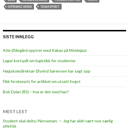
a
n
OPENING WEEK
TEAM SPIRIT
l
b
F
r
a
o
r
k
m
SISTE INNLEGG
e
e
t
r
Atle Ødegård opptrer med Kakao på Moldejazz
h
’
Lager kortspill om logistikk for studenter
e
s
i
M
Høgskoledirektør Øyvind Sørensen har sagt opp
c
a
Fikk forskerpris for artikkel om utsatt hogst
e
r
k
Bob Dylan (85) – hva er det med han?
e
t
MEST LEST
Student skal delta i Norseman: — Jeg har aldri vært noe særlig
atletisk