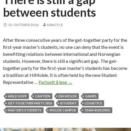
a
between students
m
p
u
10. OKTOBER 2016
NANCY LE
s
i
After three consecutive years of the get-together party for the
n
first-year master’s students, no one can deny that the event is
h
benefitting relations between international and Norwegian
i
students. However, there is still a significant gap. The get-
g
together party for the first-year master’s students has become
h
a tradition at HiMolde. It is often held by the new Student
d
Representative …
Fortsett å lese
T
→
e
h
m
e
ARILD HOFF
CANTEEN
ESN MOLDE
GAMES
a
r
GET-TOGETHER PARTY 2016
ISTUDENT
LOGISTICS
n
e
MASTER'S STUDENTS
MOLDE CAMPUS
TEAM-BUILDING
d
i
s