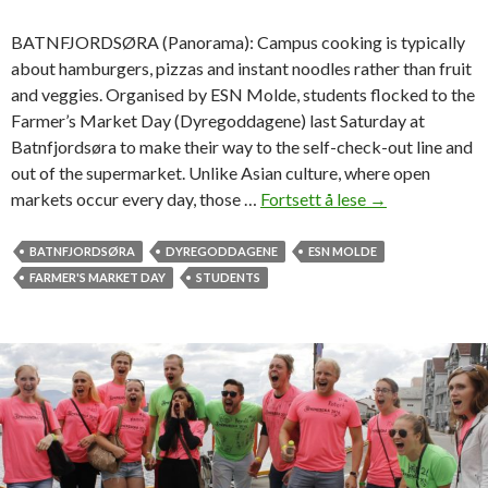
d
e
BATNFJORDSØRA (Panorama): Campus cooking is typically
n
about hamburgers, pizzas and instant noodles rather than fruit
t
and veggies. Organised by ESN Molde, students flocked to the
s
Farmer’s Market Day (Dyregoddagene) last Saturday at
Batnfjordsøra to make their way to the self-check-out line and
out of the supermarket. Unlike Asian culture, where open
markets occur every day, those …
Fortsett å lese
E
→
S
N
BATNFJORDSØRA
DYREGODDAGENE
ESN MOLDE
v
FARMER'S MARKET DAY
STUDENTS
i
s
i
t
t
o
D
y