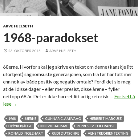
ARVE HJELSETH
1968-paradokset
23. OKTOBER 2015
ARVE HJELSETH
68erne. Hvorfor skal jeg skrive en tekst om denne (kanskje litt
ufortjent) sagnomsuste generasjonen, som fra før har fått mer
enn nok av både positiv og negativ omtale? Fordi det slo meg
at de i disse dager – eller mer presist, disse årene – fyller
nettopp 68 år. Det er ikke bare et litt artig retorisk …
Fortsett å
lese
1
→
9
6
1968
68ERNE
GUNNAR C. AAKVAAG
HERBERT MARCUSE
8
HØYREBØLGE
INDIVIDUALISME
REPRESSIV TOLERANSE
-
RONALD INGLEHART
RUDI DUTSCHKE
VENSTREORIENTERTING