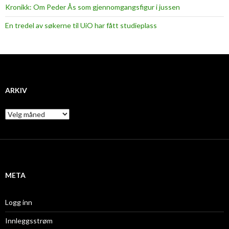
Kronikk: Om Peder Ås som gjennomgangsfigur i jussen
En tredel av søkerne til UiO har fått studieplass
ARKIV
A
r
k
i
v
META
Logg inn
Innleggsstrøm