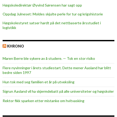
Høgskoledirektør Øyvind Sørensen har sagt opp
Oppdag Julneset: Moldes skjulte perle for tur og krigshistorie
Høgskolestyret satser hardt på det nettbaserte årsstudiet i
logistikk
KHRONO
Maren Berre ble sykere av å studere. — Tok en stor risiko
Flere nyvinninger i årets studiestart. Dette mener Aasland har blitt
bedre siden 1997
Hun tok med seg familien et år på utveksling
Sigrun Aasland vil ha skjerm­debatt på alle universiteter og høgskoler
Rektor fikk sparken etter mistanke om hvitvasking