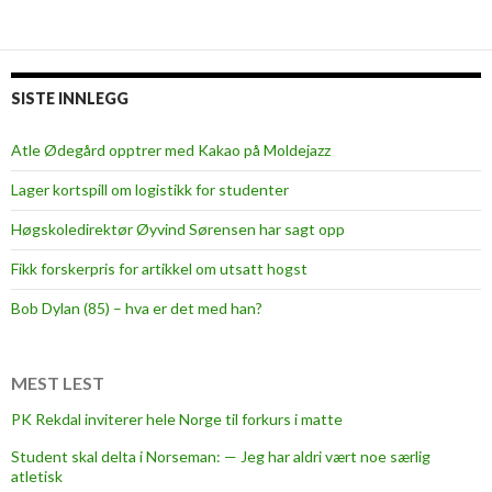
p
a
r
a
SISTE INNLEGG
d
o
Atle Ødegård opptrer med Kakao på Moldejazz
k
Lager kortspill om logistikk for studenter
s
e
Høgskoledirektør Øyvind Sørensen har sagt opp
t
Fikk forskerpris for artikkel om utsatt hogst
Bob Dylan (85) – hva er det med han?
MEST LEST
PK Rekdal inviterer hele Norge til forkurs i matte
Student skal delta i Norseman: — Jeg har aldri vært noe særlig
atletisk