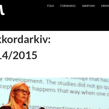
HOPP TIL INNHOLD
FOLK
FORSKNING
SAMFUNN
MENI
kkordarkiv:
14/2015