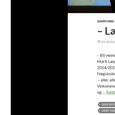
SAMFUNN
– L
20. AUGU
– Bli ven
Marit Lang
2014/2015
Høgskoledi
– aller, a
Velkommen 
og …
Forts
2014/2015
GERD MA