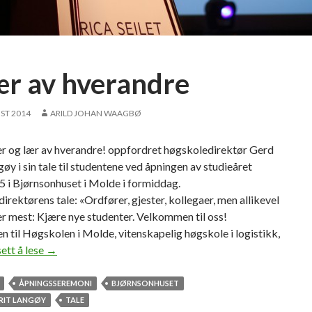
e
r
ær av hverandre
ST 2014
ARILD JOHAN WAAGBØ
ner og lær av hverandre! oppfordret høgskoledirektør Gerd
øy i sin tale til studentene ved åpningen av studieåret
 i Bjørnsonhuset i Molde i formiddag.
rektørens tale: «Ordfører, gjester, kollegaer, men allikevel
ller mest: Kjære nye studenter. Velkommen til oss!
til Høgskolen i Molde, vitenskapelig høgskole i logistikk,
ett å lese
–
→
L
æ
ÅPNINGSSEREMONI
BJØRNSONHUSET
r
RIT LANGØY
TALE