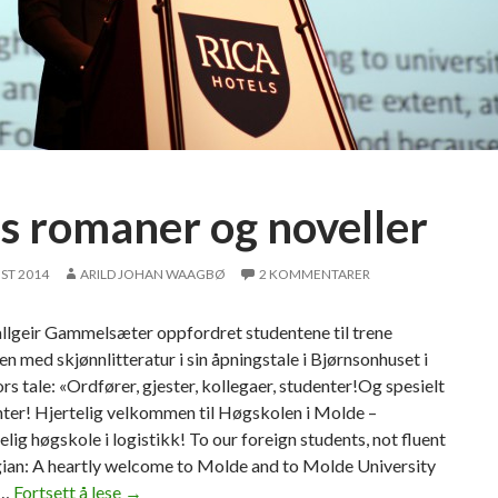
n
t
es romaner og noveller
ST 2014
ARILD JOHAN WAAGBØ
2 KOMMENTARER
llgeir Gammelsæter oppfordret studentene til trene
n med skjønnlitteratur i sin åpningstale i Bjørnsonhuset i
rs tale: «Ordfører, gjester, kollegaer, studenter!Og spesielt
nter! Hjertelig velkommen til Høgskolen i Molde –
lig høgskole i logistikk! To our foreign students, not fluent
ian: A heartly welcome to Molde and to Molde University
 …
Fortsett å lese
–
→