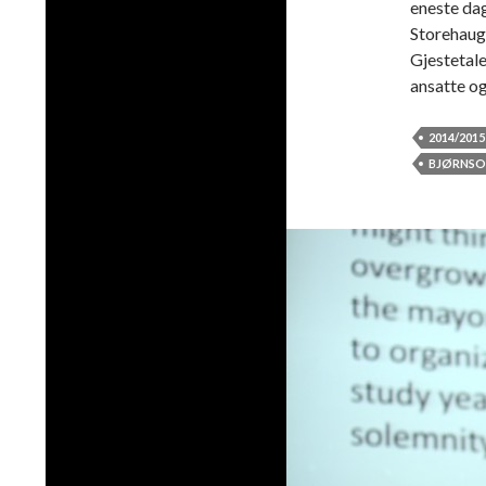
eneste dag
Storehaug 
Gjestetale
ansatte og
2014/2015
BJØRNSO