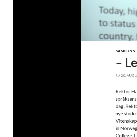
SAMFUNN
– L
20. AUGU
Rektor Ha
språksanse
dag. Rekto
nye stude
Vitenskape
in Norweg
College. I