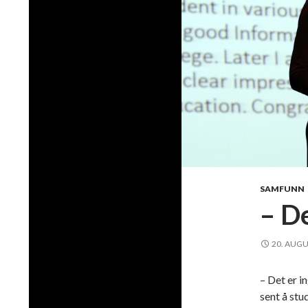
SAMFUNN
– De
20. AUGU
– Det er in
sent å stu