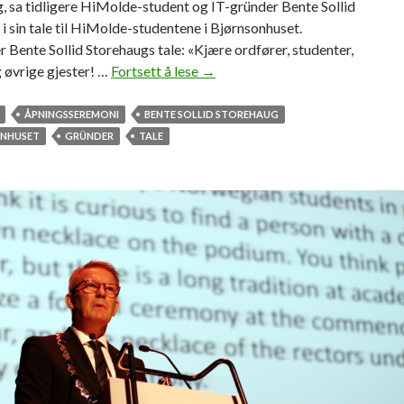
, sa tidligere HiMolde-student og IT-gründer Bente Sollid
i sin tale til HiMolde-studentene i Bjørnsonhuset.
r Bente Sollid Storehaugs tale: «Kjære ordfører, studenter,
 øvrige gjester! …
Fortsett å lese
–
→
D
e
ÅPNINGSSEREMONI
BENTE SOLLID STOREHAUG
t
NHUSET
GRÜNDER
TALE
e
r
a
l
d
r
i
f
o
r
s
e