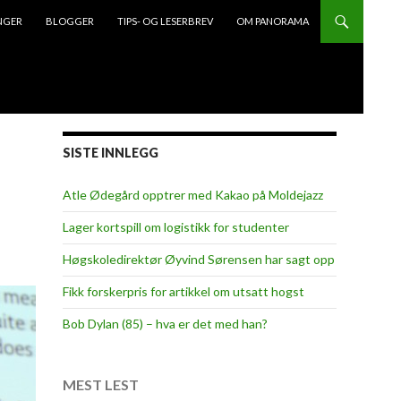
NGER
BLOGGER
TIPS- OG LESERBREV
OM PANORAMA
SISTE INNLEGG
Atle Ødegård opptrer med Kakao på Moldejazz
Lager kortspill om logistikk for studenter
Høgskoledirektør Øyvind Sørensen har sagt opp
Fikk forskerpris for artikkel om utsatt hogst
Bob Dylan (85) – hva er det med han?
MEST LEST