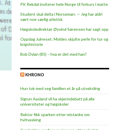
PK Rekdal inviterer hele Norge til forkurs i matte
Student skal delta i Norseman: — Jeg har aldri
vært noe særlig atletisk
Høgskoledirektør Øyvind Sørensen har sagt opp
Oppdag Julneset: Moldes skjulte perle for tur og
krigshistorie
Bob Dylan (85) – hva er det med han?
KHRONO
Hun tok med seg familien et år på utveksling
Sigrun Aasland vil ha skjerm­debatt på alle
universiteter og høgskoler
Rektor fikk sparken etter mistanke om
hvitvasking