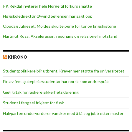
i
PK Rekdal inviterer hele Norge til forkurs i matte
k
ø
Høgskoledirektør Øyvind Sørensen har sagt opp
r
Oppdag Julneset: Moldes skjulte perle for tur og krigshistorie
e
Hartmut Rosa: Akselerasjon, resonans og relasjonell motstand
r
d
o
KHRONO
b
b
Studentpolitikere blir utbrent. Krever mer støtte fra universitetet
e
l
Ein av fem sjukepleiar­studentar har norsk som andrespråk
t
Gjør tiltak for raskere sikkerhets­klarering
b
o
Student i fengsel frikjent for fusk
k
Halvparten undervurderer vansker med å få seg jobb etter master
a
k
t