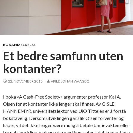
BOKANMELDELSE
Et bedre samfunn uten
kontanter?
22. NOVEMBER 2018
ARILD JOHAN WAAGBØ
I boka «A Cash-Free Society» argumenter professor Kai A.
Olsen for at kontanter ikke lenger skal finnes. Av GISLE
HANNEMYR, universitetslektor ved UiO Tittelen er å forstå
bokstavelig. Dersom utviklingen går slik Olsen forventer og
håper, vil det ikke lenger være mulig å betale barnevakten eller
barnet som klipper plenen din med kontanter. I det kontantløse