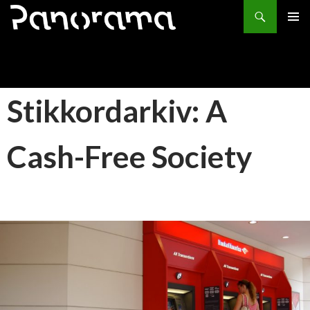
Søk
HOPP
PRIMÆ
TIL
INNHOLD
Stikkordarkiv: A
Cash-Free Society