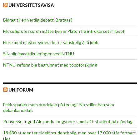
u
UNIVERSITETSAVISA
e
l
Bidrag til en verdig debatt, Brataas?
l
Filosofiprofessoren måtte fjerne Platon fra introkurset i filosofi
Flere med master synes det er vanskelig å få jobb
Slik blir immatrikuleringen ved NTNU
NTNU-reform ble begrunnet med toppforskning
UNIFORUM
Fekk sparken som prodekan på teologi. No stiller han som
dekankandidat.
Prinsesse Ingrid Alexandra begynner som UiO-student på måndag
18 430 studenter tildelt studentbolig, men over 17 000 står fortsatt
i kø