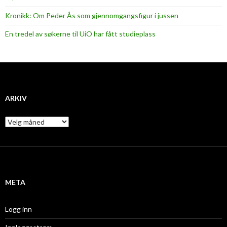
Kronikk: Om Peder Ås som gjennomgangsfigur i jussen
En tredel av søkerne til UiO har fått studieplass
ARKIV
A
r
k
i
v
META
Logg inn