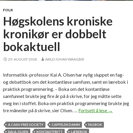
k
o
FOLK
n
Høgskolens kroniske
t
kronikør er dobbelt
a
n
bokaktuell
t
e
r
29. AUGUST 2018
ARILD JOHAN WAAGBØ
?
Informatikk-professor Kai A. Olsen har nylig sluppet en fag-
og debattbok om det kontantløse samfunn, samt en lærebok i
praktisk programmering. – Boka om det kontantløse
samfunnet brukte jeg fire år på å skrive, for jeg måtte sette
meg inn i stoffet. Boka om praktisk programmering brukte jeg
tre måneder på å skrive, sier Olsen. …
Fortsett å lese
H
→
ø
g
A CASH-FREE SOCIETY
CAPPELEN DAMM
FAGBOK
s
KAI A. OLSEN
KONTANTFRITT
LÆREBOK