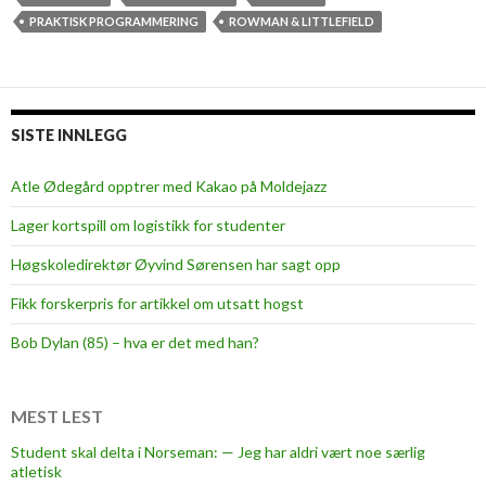
k
PRAKTISK PROGRAMMERING
ROWMAN & LITTLEFIELD
o
l
e
n
SISTE INNLEGG
s
k
Atle Ødegård opptrer med Kakao på Moldejazz
r
Lager kortspill om logistikk for studenter
o
n
Høgskoledirektør Øyvind Sørensen har sagt opp
i
Fikk forskerpris for artikkel om utsatt hogst
s
k
Bob Dylan (85) – hva er det med han?
e
k
r
MEST LEST
o
Student skal delta i Norseman: — Jeg har aldri vært noe særlig
n
atletisk