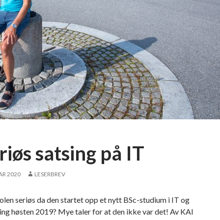
iøs satsing på IT
AR 2020
LESERBREV
len seriøs da den startet opp et nytt BSc-studium i IT og
ring høsten 2019? Mye taler for at den ikke var det! Av KAI