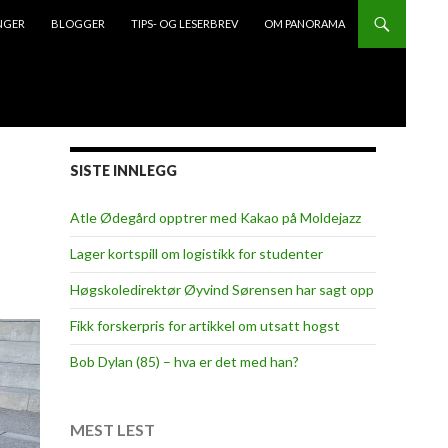
NGER
BLOGGER
TIPS- OG LESERBREV
OM PANORAMA
SISTE INNLEGG
Atle Ødegård opptrer med Kakao på Moldejazz
Lager kortspill om logistikk for studenter
Høgskoledirektør Øyvind Sørensen har sagt opp
Fikk forskerpris for artikkel om utsatt hogst
Bob Dylan (85) – hva er det med han?
MEST LEST