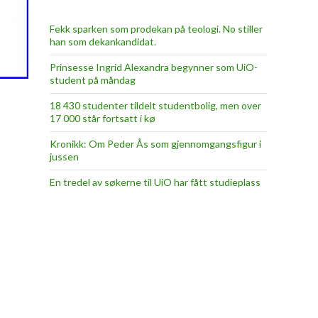
Fekk sparken som prodekan på teologi. No stiller
han som dekankandidat.
Prinsesse Ingrid Alexandra begynner som UiO-
student på måndag
18 430 studenter tildelt studentbolig, men over
17 000 står fortsatt i kø
Kronikk: Om Peder Ås som gjennomgangsfigur i
jussen
En tredel av søkerne til UiO har fått studieplass