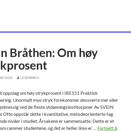
T
in Bråthen: Om høy
ykprosent
AR 2020
LESERBREV
til oppslag om høy strykprosent i IBE151 Praktisk
ring. Unormalt mye stryk forekommer dessverre mer eller
elmessig ved de fleste utdanningsinstitusjoner. Av SVEIN
fte oppstår dette i kvantitative, metodeorienterte fag
nde nivåer i studiet. Årsakene er sammensatte. Dette er et
om rammer studentene, og det er heller ikke er …
Fortsett å