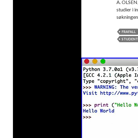
A. OLSEN, 
studier i 
søkningen
FRAFALL
STUDENT