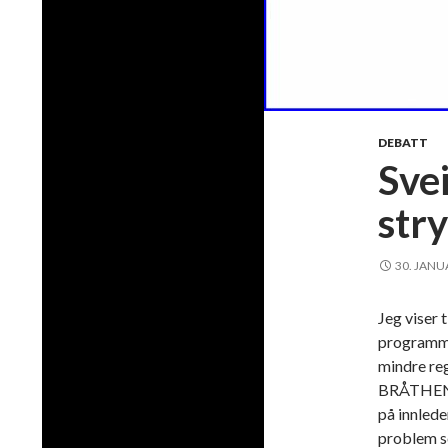
DEBATT
Sve
str
30. JANU
Jeg viser 
programme
mindre reg
BRÅTHEN O
på innlede
problem s