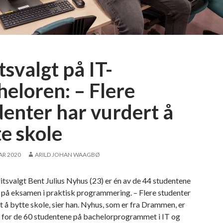
itsvalgt på IT-
heloren: – Flere
denter har vurdert å
te skole
AR 2020
ARILD JOHAN WAAGBØ
litsvalgt Bent Julius Nyhus (23) er én av de 44 studentene
 på eksamen i praktisk programmering. – Flere studenter
t å bytte skole, sier han. Nyhus, som er fra Drammen, er
gt for de 60 studentene på bachelorprogrammet i IT og