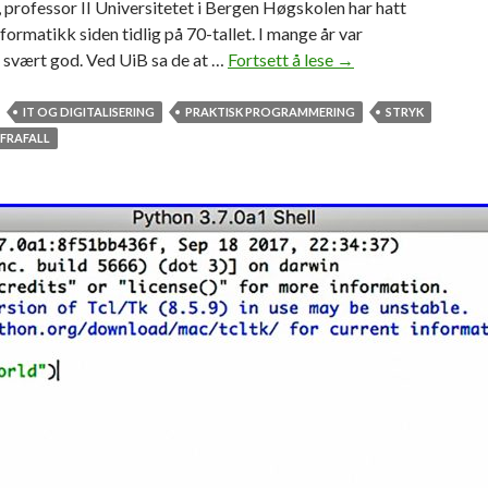
professor II Universitetet i Bergen Høgskolen har hatt
informatikk siden tidlig på 70-tallet. I mange år var
 svært god. Ved UiB sa de at …
Fortsett å lese
U
→
s
e
IT OG DIGITALISERING
PRAKTISK PROGRAMMERING
STRYK
r
FRAFALL
i
ø
s
s
a
t
s
i
n
g
p
å
I