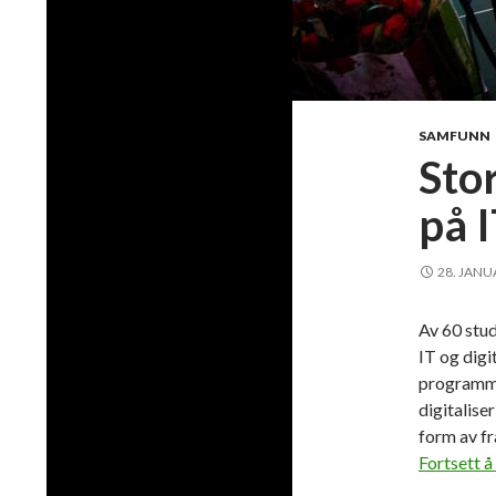
SAMFUNN
Stor
på 
28. JANU
Av 60 stu
IT og digi
programme
digitalise
form av fr
Fortsett å