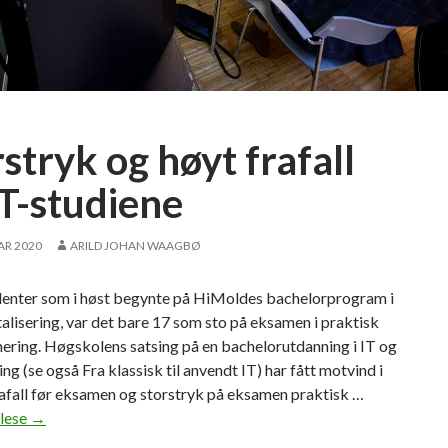
a
c
h
e
l
o
stryk og høyt frafall
r
e
IT-studiene
n
:
AR 2020
ARILD JOHAN WAAGBØ
–
F
denter som i høst begynte på HiMoldes bachelorprogram i
l
talisering, var det bare 17 som sto på eksamen i praktisk
e
ring. Høgskolens satsing på en bachelorutdanning i IT og
r
ring (se også Fra klassisk til anvendt IT) har fått motvind i
e
afall før eksamen og storstryk på eksamen praktisk …
s
 lese
S
→
t
t