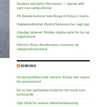
Student skal delta i Norseman: — Jeg har aldri
vært noe særlig atletisk
PK Rekdal inviterer hele Norge til forkurs i matte
Høgskoledirektør Øyvind Sørensen har sagt opp
Oppdag Julneset: Moldes skjulte perle for tur og
krigshistorie
Hartmut Rosa: Akselerasjon, resonans og
relasjonell motstand
KHRONO
Studentpolitikere blir utbrent. Krever mer støtte
fra universitetet
Ein av fem sjukepleiar­studentar har norsk som
andrespråk
Gjør tiltak for raskere sikkerhets­klarering