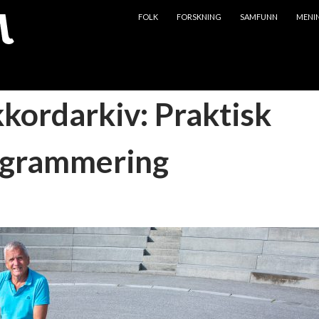
HOPP TIL INNHOLD
FOLK
FORSKNING
SAMFUNN
MENI
kkordarkiv: Praktisk
ogrammering