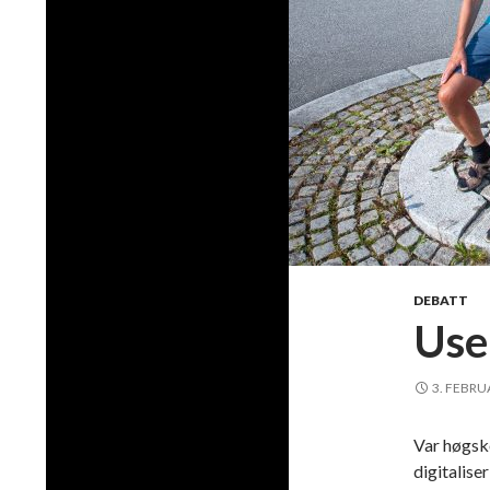
DEBATT
User
3. FEBRU
Var høgsko
digitalise