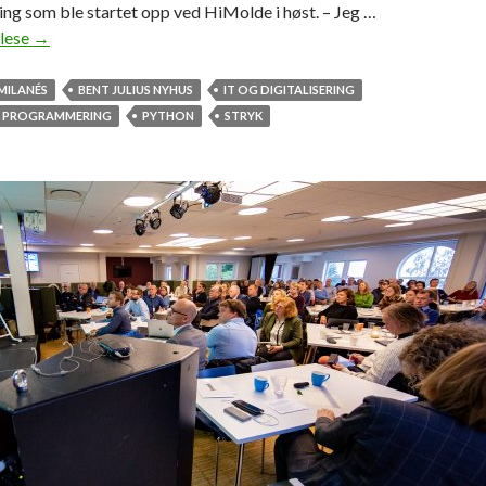
ring som ble startet opp ved HiMolde i høst. – Jeg …
 lese
T
→
i
l
MILANÉS
BENT JULIUS NYHUS
IT OG DIGITALISERING
l
K PROGRAMMERING
PYTHON
STRYK
i
t
s
v
a
l
g
t
p
å
I
T
-
b