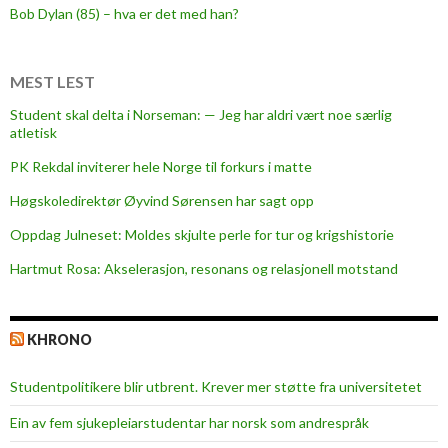
e
Bob Dylan (85) – hva er det med han?
o
m
m
MEST LEST
a
Student skal delta i Norseman: — Jeg har aldri vært noe særlig
s
atletisk
k
PK Rekdal inviterer hele Norge til forkurs i matte
i
n
Høgskoledirektør Øyvind Sørensen har sagt opp
l
Oppdag Julneset: Moldes skjulte perle for tur og krigshistorie
æ
Hartmut Rosa: Akselerasjon, resonans og relasjonell motstand
r
i
n
KHRONO
g
Studentpolitikere blir utbrent. Krever mer støtte fra universitetet
Ein av fem sjukepleiar­studentar har norsk som andrespråk