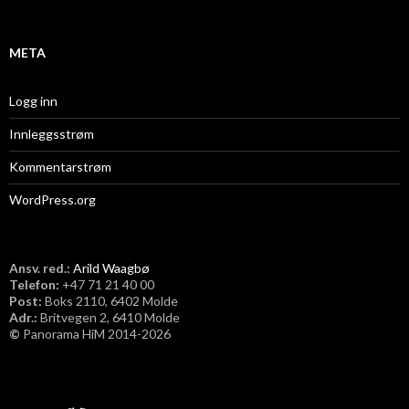
v
META
Logg inn
Innleggsstrøm
Kommentarstrøm
WordPress.org
Ansv. red.:
Arild Waagbø
Telefon:
​+47 71 21 40 00
Post:
Boks 2110, 6402 Molde
Adr.:
Britvegen 2, 6410 Molde
©
Panorama HiM 2014-2026