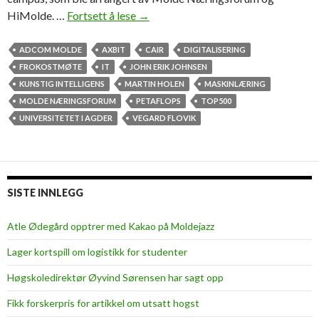
HiMolde. …
Fortsett å lese
P
→
o
p
ADCOM MOLDE
AXBIT
CAIR
DIGITALISERING
u
FROKOSTMØTE
IT
JOHN ERIK JOHNSEN
l
KUNSTIG INTELLIGENS
MARTIN HOLEN
MASKINLÆRING
æ
MOLDE NÆRINGSFORUM
PETAFLOPS
TOP500
r
UNIVERSITETET I AGDER
VEGARD FLOVIK
t
f
r
o
SISTE INNLEGG
k
o
Atle Ødegård opptrer med Kakao på Moldejazz
s
Lager kortspill om logistikk for studenter
t
m
Høgskoledirektør Øyvind Sørensen har sagt opp
ø
Fikk forskerpris for artikkel om utsatt hogst
t