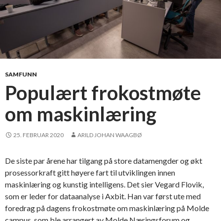
SAMFUNN
Populært frokostmøte
om maskinlæring
25. FEBRUAR 2020
ARILD JOHAN WAAGBØ
De siste par årene har tilgang på store datamengder og økt
prosessorkraft gitt høyere fart til utviklingen innen
maskinlæring og kunstig intelligens. Det sier Vegard Flovik,
som er leder for dataanalyse i Axbit. Han var først ute med
foredrag på dagens frokostmøte om maskinlæring på Molde
campus, som ble arrangert av Molde Næringsforum og