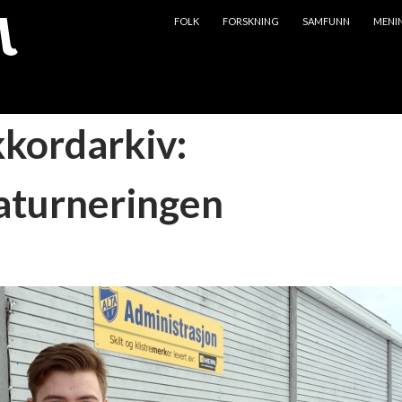
HOPP TIL INNHOLD
FOLK
FORSKNING
SAMFUNN
MENI
kkordarkiv:
aturneringen