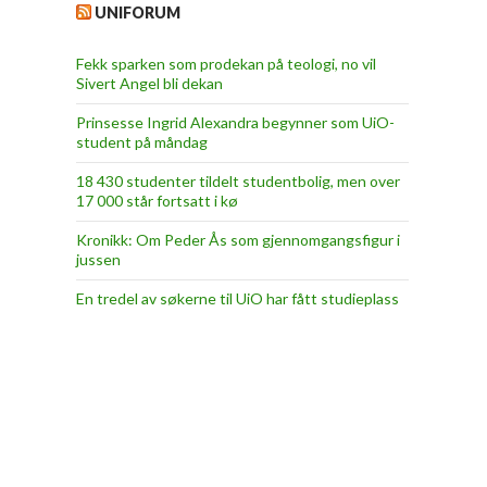
UNIFORUM
Fekk sparken som prodekan på teologi, no vil
Sivert Angel bli dekan
Prinsesse Ingrid Alexandra begynner som UiO-
student på måndag
18 430 studenter tildelt studentbolig, men over
17 000 står fortsatt i kø
Kronikk: Om Peder Ås som gjennomgangsfigur i
jussen
En tredel av søkerne til UiO har fått studieplass