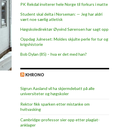
PK Rekdal inviterer hele Norge til forkurs i matte
Student skal delta i Norseman: — Jeg har aldri
vært noe særlig atletisk
Høgskoledirektør Øyvind Sørensen har sagt opp
Oppdag Julneset: Moldes skjulte perle for tur og
krigshistorie
Bob Dylan (85) – hva er det med han?
KHRONO
Sigrun Aasland vil ha skjerm­debatt på alle
universiteter og høgskoler
Rektor fikk sparken etter mistanke om
hvitvasking
Cambridge-professor sier opp etter plagiat-
anklager