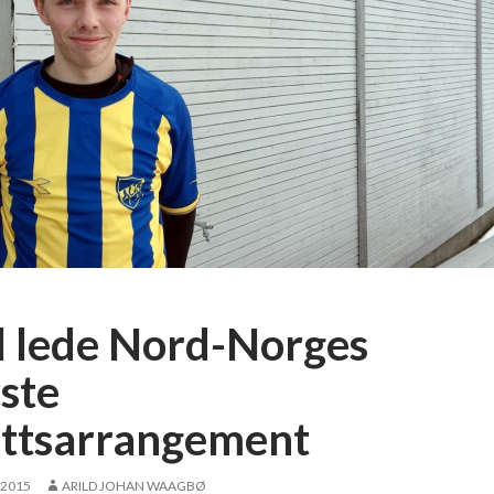
l lede Nord-Norges
rste
ettsarrangement
 2015
ARILD JOHAN WAAGBØ