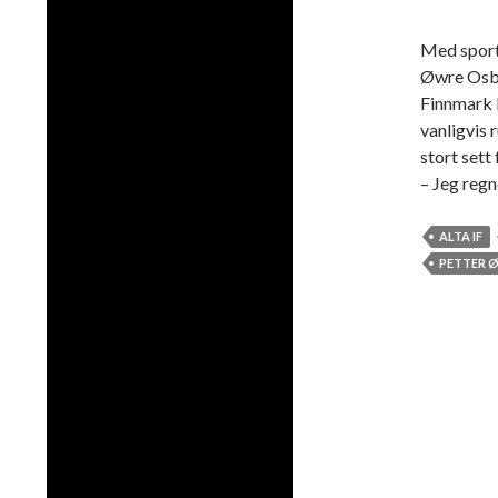
Med sport
Øwre Osber
Finnmark D
vanligvis
stort sett
– Jeg reg
ALTA IF
PETTER 