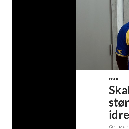
FOLK
Ska
stø
idr
13. MARS