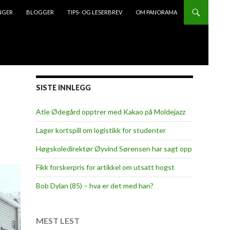
NGER
BLOGGER
TIPS- OG LESERBREV
OM PANORAMA
SISTE INNLEGG
Atle Ødegård opptrer med Kakao på Moldejazz
Lager kortspill om logistikk for studenter
Høgskoledirektør Øyvind Sørensen har sagt opp
Fikk forskerpris for artikkel om utsatt hogst
Bob Dylan (85) – hva er det med han?
MEST LEST