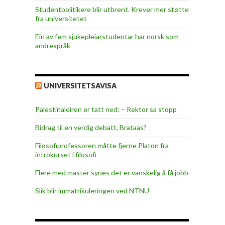
Studentpolitikere blir utbrent. Krever mer støtte
fra universitetet
Ein av fem sjukepleiar­studentar har norsk som
andrespråk
UNIVERSITETSAVISA
Palestinaleiren er tatt ned: – Rektor sa stopp
Bidrag til en verdig debatt, Brataas?
Filosofiprofessoren måtte fjerne Platon fra
introkurset i filosofi
Flere med master synes det er vanskelig å få jobb
Slik blir immatrikuleringen ved NTNU