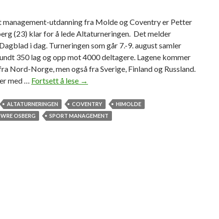
 management-utdanning fra Molde og Coventry er Petter
g (23) klar for å lede Altaturneringen. Det melder
agblad i dag. Turneringen som går 7.-9. august samler
 rundt 350 lag og opp mot 4000 deltagere. Lagene kommer
 fra Nord-Norge, men også fra Sverige, Finland og Russland.
ner med …
Fortsett å lese
S
→
k
a
ALTATURNERINGEN
COVENTRY
HIMOLDE
l
ØWRE OSBERG
SPORT MANAGEMENT
l
e
d
e
N
o
r
d