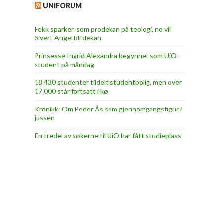
UNIFORUM
Fekk sparken som prodekan på teologi, no vil
Sivert Angel bli dekan
Prinsesse Ingrid Alexandra begynner som UiO-
student på måndag
18 430 studenter tildelt studentbolig, men over
17 000 står fortsatt i kø
Kronikk: Om Peder Ås som gjennomgangsfigur i
jussen
En tredel av søkerne til UiO har fått studieplass