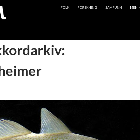
HOPP TIL INNHOLD
FOLK
FORSKNING
SAMFUNN
MENI
kkordarkiv:
heimer