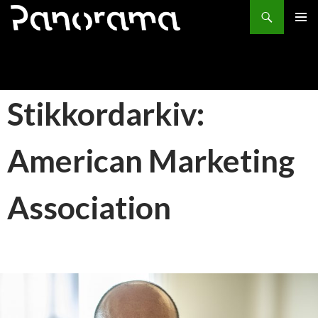
Søk
HOPP
PRIMÆ
TIL
INNHOLD
Stikkordarkiv:
American Marketing
Association