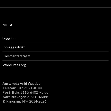
k
i
v
META
Logg inn
Innleggsstrøm
Kommentarstrøm
WordPress.org
Ansv. red.:
Arild Waagbø
Telefon:
​+47 71 21 40 00
Post:
Boks 2110, 6402 Molde
Adr.:
Britvegen 2, 6410 Molde
©
Panorama HiM 2014-2026