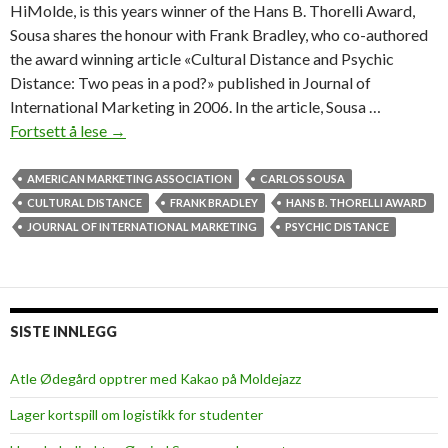
HiMolde, is this years winner of the Hans B. Thorelli Award,
Sousa shares the honour with Frank Bradley, who co-authored
the award winning article «Cultural Distance and Psychic
Distance: Two peas in a pod?» published in Journal of
International Marketing in 2006. In the article, Sousa …
Fortsett å lese
C
→
a
r
AMERICAN MARKETING ASSOCIATION
CARLOS SOUSA
l
CULTURAL DISTANCE
FRANK BRADLEY
HANS B. THORELLI AWARD
o
JOURNAL OF INTERNATIONAL MARKETING
PSYCHIC DISTANCE
s
S
o
u
SISTE INNLEGG
s
a
Atle Ødegård opptrer med Kakao på Moldejazz
w
Lager kortspill om logistikk for studenter
i
n