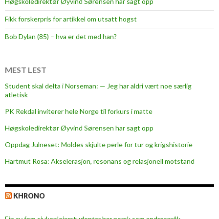
Høgskoledirektør Øyvind Sørensen har sagt opp
s
Fikk forskerpris for artikkel om utsatt hogst
p
r
Bob Dylan (85) – hva er det med han?
e
s
t
MEST LEST
i
Student skal delta i Norseman: — Jeg har aldri vært noe særlig
g
atletisk
i
PK Rekdal inviterer hele Norge til forkurs i matte
o
u
Høgskoledirektør Øyvind Sørensen har sagt opp
s
Oppdag Julneset: Moldes skjulte perle for tur og krigshistorie
a
Hartmut Rosa: Akselerasjon, resonans og relasjonell motstand
w
a
r
KHRONO
d
f
Ein av fem sjukepleiar­studentar har norsk som andrespråk