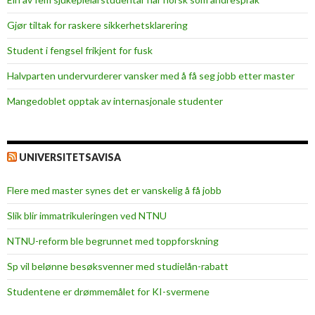
o
r
Gjør tiltak for raskere sikkerhets­klarering
m
Student i fengsel frikjent for fusk
a
r
Halvparten undervurderer vansker med å få seg jobb etter master
k
Mangedoblet opptak av internasjonale studenter
e
t
i
n
UNIVERSITETSAVISA
g
r
Flere med master synes det er vanskelig å få jobb
e
Slik blir immatrikuleringen ved NTNU
s
e
NTNU-reform ble begrunnet med toppforskning
a
Sp vil belønne besøksvenner med studielån-rabatt
r
c
Studentene er drømmemålet for KI-svermene
h