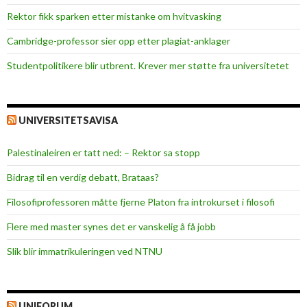
d
Rektor fikk sparken etter mistanke om hvitvasking
b
e
Cambridge-professor sier opp etter plagiat-anklager
a
Studentpolitikere blir utbrent. Krever mer støtte fra universitetet
t
d
o
UNIVERSITETSAVISA
w
n
Palestinaleiren er tatt ned: – Rektor sa stopp
o
f
Bidrag til en verdig debatt, Brataas?
R
Filosofiprofessoren måtte fjerne Platon fra introkurset i filosofi
æ
l
Flere med master synes det er vanskelig å få jobb
i
Slik blir immatrikuleringen ved NTNU
n
g
e
n
UNIFORUM