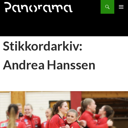
Søk
HOPP
PRIMÆ
TIL
INNHOLD
Stikkordarkiv:
Andrea Hanssen