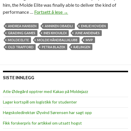
him, the Molde Elite was finally able to deliver the kind of
performance …
Fortsett å lese
M
→
o
l
ANDREA HANSSEN
ANNIKEN OBAIDLI
EMILIE HOVDEN
d
GRADING GAMES
INES KHOUILDI
JUNE ANDENÆS
e
MOLDE ELITE
MOLDE HÅNDBALLKLUBB
MVP
E
OLD TRAFFORD
PETRA BLAZEK
RÆLINGEN
l
i
t
e
SISTE INNLEGG
m
a
Atle Ødegård opptrer med Kakao på Moldejazz
n
Lager kortspill om logistikk for studenter
a
g
Høgskoledirektør Øyvind Sørensen har sagt opp
e
Fikk forskerpris for artikkel om utsatt hogst
t