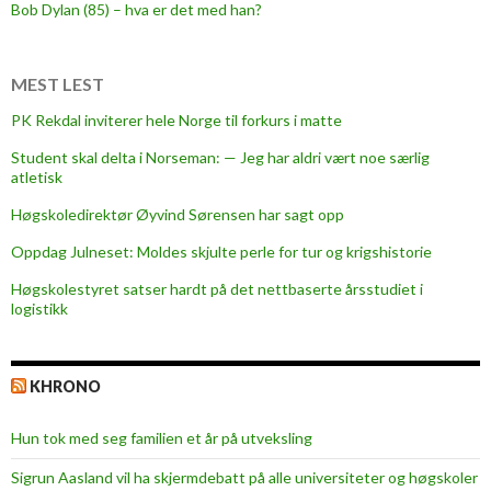
o
Bob Dylan (85) – hva er det med han?
p
r
o
MEST LEST
v
PK Rekdal inviterer hele Norge til forkurs i matte
i
Student skal delta i Norseman: — Jeg har aldri vært noe særlig
d
atletisk
e
a
Høgskoledirektør Øyvind Sørensen har sagt opp
m
Oppdag Julneset: Moldes skjulte perle for tur og krigshistorie
u
Høgskolestyret satser hardt på det nettbaserte årsstudiet i
c
logistikk
h
-
n
KHRONO
e
e
Hun tok med seg familien et år på utveksling
d
e
Sigrun Aasland vil ha skjerm­debatt på alle universiteter og høgskoler