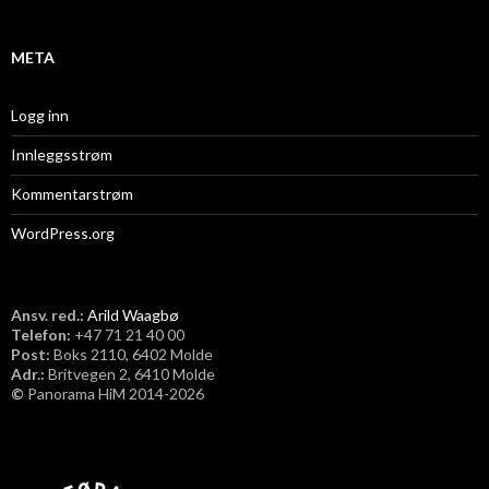
v
META
Logg inn
Innleggsstrøm
Kommentarstrøm
WordPress.org
Ansv. red.:
Arild Waagbø
Telefon:
​+47 71 21 40 00
Post:
Boks 2110, 6402 Molde
Adr.:
Britvegen 2, 6410 Molde
©
Panorama HiM 2014-2026