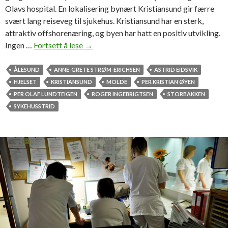
Olavs hospital. En lokalisering bynært Kristiansund gir færre
svært lang reiseveg til sjukehus. Kristiansund har en sterk,
attraktiv offshorenæring, og byen har hatt en positiv utvikling.
Ingen …
Fortsett å lese
S
→
y
k
ÅLESUND
ANNE-GRETE STRØM-ERICHSEN
ASTRID EIDSVIK
e
HJELSET
KRISTIANSUND
MOLDE
PER KRISTIAN ØYEN
h
PER OLAF LUNDTEIGEN
ROGER INGEBRIGTSEN
STORBAKKEN
u
SYKEHUSSTRID
s
s
a
k
e
n
–
e
t