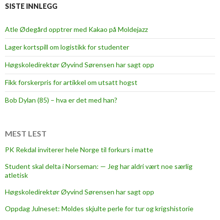
i
SISTE INNLEGG
k
k
Atle Ødegård opptrer med Kakao på Moldejazz
e
Lager kortspill om logistikk for studenter
t
r
Høgskoledirektør Øyvind Sørensen har sagt opp
y
Fikk forskerpris for artikkel om utsatt hogst
g
g
Bob Dylan (85) – hva er det med han?
MEST LEST
PK Rekdal inviterer hele Norge til forkurs i matte
Student skal delta i Norseman: — Jeg har aldri vært noe særlig
atletisk
Høgskoledirektør Øyvind Sørensen har sagt opp
Oppdag Julneset: Moldes skjulte perle for tur og krigshistorie