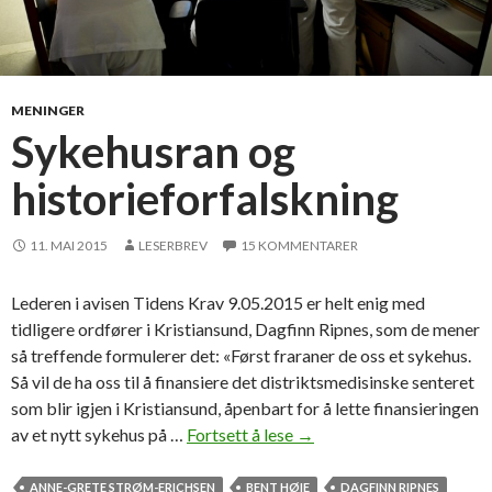
s
a
m
m
e
MENINGER
n
Sykehusran og
d
historieforfalskning
r
a
g
11. MAI 2015
LESERBREV
15 KOMMENTARER
s
e
Lederen i avisen Tidens Krav 9.05.2015 er helt enig med
t
tidligere ordfører i Kristiansund, Dagfinn Ripnes, som de mener
t
så treffende formulerer det: «Først fraraner de oss et sykehus.
f
Så vil de ha oss til å finansiere det distriktsmedisinske senteret
r
som blir igjen i Kristiansund, åpenbart for å lette finansieringen
a
av et nytt sykehus på …
Fortsett å lese
S
→
R
y
o
k
ANNE-GRETE STRØM-ERICHSEN
BENT HØIE
DAGFINN RIPNES