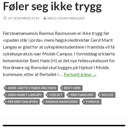
o
Føler seg ikke trygg
r
f
19. DESEMBER 2014
ARILD JOHAN WAAGBØ
a
l
Førsteamanuensis Rasmus Rasmussen er ikke trygg før
s
«spaden står i jorda», mens høgskoledirektør Gerd Marit
k
Langøy er glad for at sykepleiestudentene i framtida vil få
n
sykehuspraksis nær Molde Campus. I formiddag erklærte
i
helseminister Bent Høie (H) at det nye fellessykehuset for
n
Nordmøre og Romsdal skal bygges på Hjelset i Molde
g
kommune, etter at flertallet i …
Fortsett å lese
F
→
ø
l
ANNE-GRETE STRØM-ERICHSEN
BENT HØIE
e
GERD MARIT LANGØY
HJELSET
KRISTIANSUND
MOLDE
r
PER KRISTIAN ØYEN
RASMUS RASMUSSEN
SYKEHUS
s
e
g