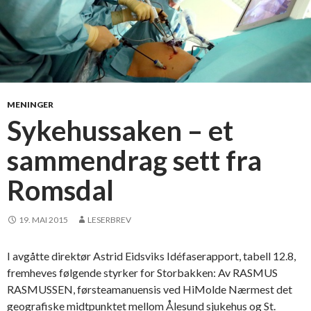
MENINGER
Sykehussaken – et
sammendrag sett fra
Romsdal
19. MAI 2015
LESERBREV
I avgåtte direktør Astrid Eidsviks Idéfaserapport, tabell 12.8,
fremheves følgende styrker for Storbakken: Av RASMUS
RASMUSSEN, førsteamanuensis ved HiMolde Nærmest det
geografiske midtpunktet mellom Ålesund sjukehus og St.