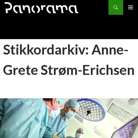
Søk
HOPP
PRIMÆ
TIL
INNHOLD
Stikkordarkiv: Anne-
Grete Strøm-Erichsen