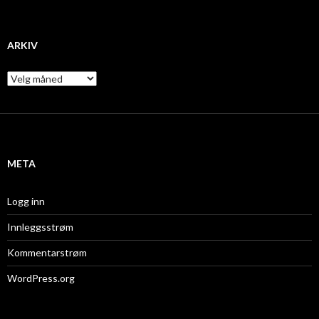
ARKIV
A
r
k
i
v
META
Logg inn
Innleggsstrøm
Kommentarstrøm
WordPress.org