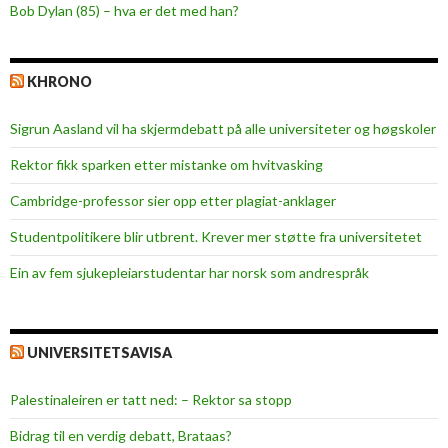
Bob Dylan (85) – hva er det med han?
KHRONO
Sigrun Aasland vil ha skjerm­debatt på alle universiteter og høgskoler
Rektor fikk sparken etter mistanke om hvitvasking
Cambridge-professor sier opp etter plagiat-anklager
Studentpolitikere blir utbrent. Krever mer støtte fra universitetet
Ein av fem sjukepleiar­studentar har norsk som andrespråk
UNIVERSITETSAVISA
Palestinaleiren er tatt ned: – Rektor sa stopp
Bidrag til en verdig debatt, Brataas?