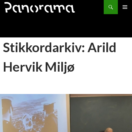
Søk
HOPP
PRIMÆ
TIL
INNHOLD
Stikkordarkiv: Arild
Hervik Miljø