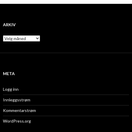
ARKIV
A
r
k
i
v
META
Logg inn
Innleggsstrøm
Kommentarstrøm
WordPress.org