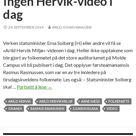
Ingen Hervik-video i
dag
24. SEPTEMBER 2014
ARILD JOHAN WAAGBØ
Verken statsminister Erna Solberg (H) eller andre vil få se
«Arild Hervik Miljø»-videoen i dag. Heller ikke opptakene som
ble gjort av folkemøtet på det store auditoriumet på Molde
Campus vil bli publisert i dag. Det opplyser førsteamanuensis
Rasmus Rasmussen, som var en av tre innledere på
tirsdagskveldens folkemøte. Les også: – Statsminister Solberg
skal …
Fortsett å lese
I
→
n
g
ARILD HERVIK
ARILD HERVIK MILJØ
ARNE NÆSS
FOLKEMØTE
e
GHANDI
RASMUS RASMUSSEN
SJUKEHUSSAKA
VIDEO
n
H
e