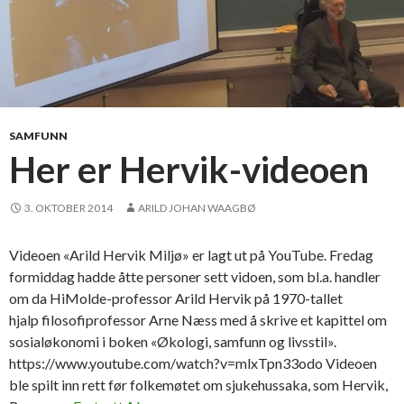
SAMFUNN
Her er Hervik-videoen
3. OKTOBER 2014
ARILD JOHAN WAAGBØ
Videoen «Arild Hervik Miljø» er lagt ut på YouTube. Fredag
formiddag hadde åtte personer sett vidoen, som bl.a. handler
om da HiMolde-professor Arild Hervik på 1970-tallet
hjalp filosofiprofessor Arne Næss med å skrive et kapittel om
sosialøkonomi i boken «Økologi, samfunn og livsstil».
https://www.youtube.com/watch?v=mlxTpn33odo Videoen
ble spilt inn rett før folkemøtet om sjukehussaka, som Hervik,