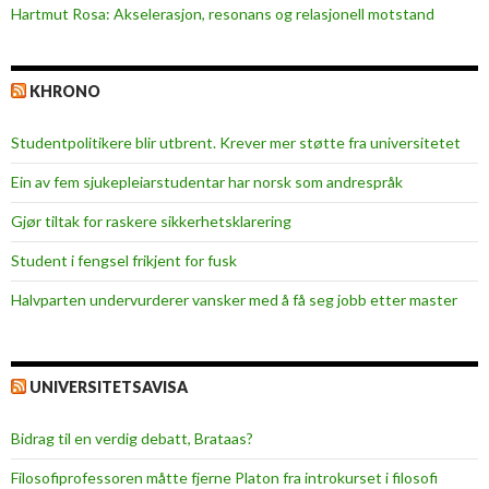
Hartmut Rosa: Akselerasjon, resonans og relasjonell motstand
KHRONO
Studentpolitikere blir utbrent. Krever mer støtte fra universitetet
Ein av fem sjukepleiar­studentar har norsk som andrespråk
Gjør tiltak for raskere sikkerhets­klarering
Student i fengsel frikjent for fusk
Halvparten undervurderer vansker med å få seg jobb etter master
UNIVERSITETSAVISA
Bidrag til en verdig debatt, Brataas?
Filosofiprofessoren måtte fjerne Platon fra introkurset i filosofi