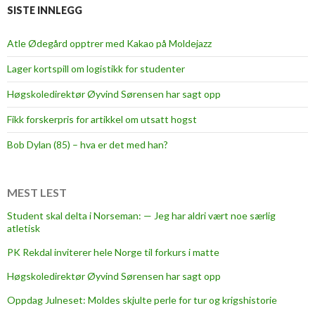
r
SISTE INNLEGG
v
i
Atle Ødegård opptrer med Kakao på Moldejazz
k
Lager kortspill om logistikk for studenter
-
v
Høgskoledirektør Øyvind Sørensen har sagt opp
i
Fikk forskerpris for artikkel om utsatt hogst
d
e
Bob Dylan (85) – hva er det med han?
o
i
d
MEST LEST
a
Student skal delta i Norseman: — Jeg har aldri vært noe særlig
g
atletisk
PK Rekdal inviterer hele Norge til forkurs i matte
Høgskoledirektør Øyvind Sørensen har sagt opp
Oppdag Julneset: Moldes skjulte perle for tur og krigshistorie