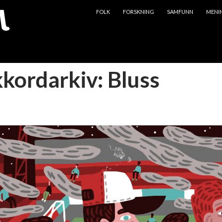
HOPP TIL INNHOLD
FOLK
FORSKNING
SAMFUNN
MENI
kkordarkiv: Bluss