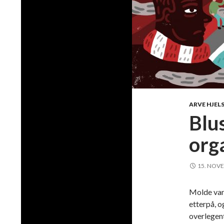
ARVE HJEL
Blu
org
15. NOV
Molde vant
etterpå, og
overlegent