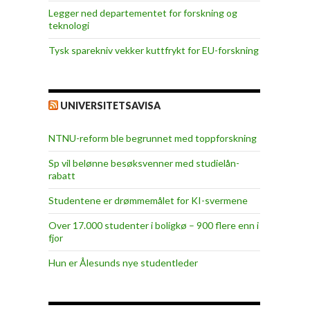
Legger ned departementet for forskning og
teknologi
Tysk sparekniv vekker kuttfrykt for EU-forskning
UNIVERSITETSAVISA
NTNU-reform ble begrunnet med toppforskning
Sp vil belønne besøksvenner med studielån-
rabatt
Studentene er drømmemålet for KI-svermene
Over 17.000 studenter i boligkø – 900 flere enn i
fjor
Hun er Ålesunds nye studentleder