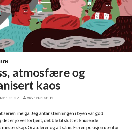
SETH
ss, atmosfære og
anisert kaos
EMBER 2019
ARVE HJELSETH
 serien i helga. Jeg antar stemningen i byen var god
 det er jo vel fortjent, det ble til slutt et knusende
 mesterskap. Gratulerer og alt sånn. Fra en posisjon utenfor