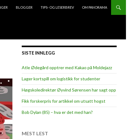
NGER
BLOGGER
TIPS- OG LESERBREV
OM PANORAMA
SISTE INNLEGG
Atle Ødegård opptrer med Kakao på Moldejazz
Lager kortspill om logistikk for studenter
Høgskoledirektør Øyvind Sørensen har sagt opp
Fikk forskerpris for artikkel om utsatt hogst
Bob Dylan (85) – hva er det med han?
MEST LEST