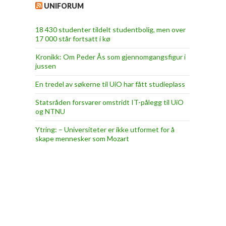
UNIFORUM
18 430 studenter tildelt studentbolig, men over
17 000 står fortsatt i kø
Kronikk: Om Peder Ås som gjennomgangsfigur i
jussen
En tredel av søkerne til UiO har fått studieplass
Statsråden forsvarer omstridt IT-pålegg til UiO
og NTNU
Ytring: – Universiteter er ikke utformet for å
skape mennesker som Mozart