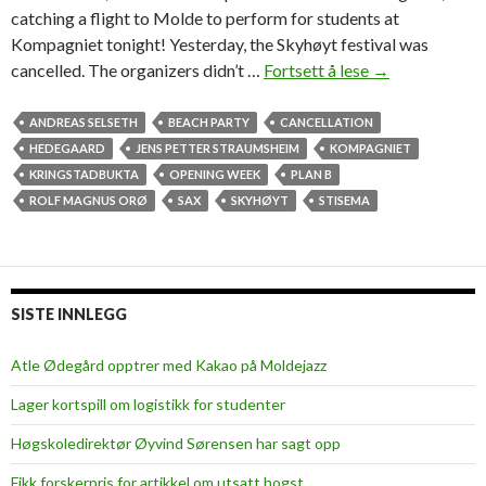
catching a flight to Molde to perform for students at
Kompagniet tonight! Yesterday, the Skyhøyt festival was
cancelled. The organizers didn’t …
Fortsett å lese
B
→
e
a
ANDREAS SELSETH
BEACH PARTY
CANCELLATION
c
HEDEGAARD
JENS PETTER STRAUMSHEIM
KOMPAGNIET
h
KRINGSTADBUKTA
OPENING WEEK
PLAN B
p
ROLF MAGNUS ORØ
SAX
SKYHØYT
STISEMA
a
r
t
y
SISTE INNLEGG
i
s
Atle Ødegård opptrer med Kakao på Moldejazz
f
Lager kortspill om logistikk for studenter
i
r
Høgskoledirektør Øyvind Sørensen har sagt opp
s
Fikk forskerpris for artikkel om utsatt hogst