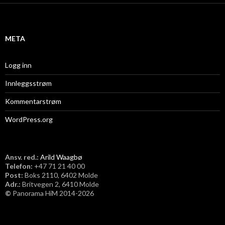
i
v
META
Logg inn
Innleggsstrøm
Kommentarstrøm
WordPress.org
Ansv. red.:
Arild Waagbø
Telefon:
​+47 71 21 40 00
Post:
Boks 2110, 6402 Molde
Adr.:
Britvegen 2, 6410 Molde
©
Panorama HiM 2014-2026