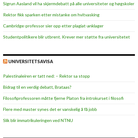
s
Sigrun Aasland vil ha skjerm­debatt på alle universiteter og høgskoler
t
Rektor fikk sparken etter mistanke om hvitvasking
i
v
Cambridge-professor sier opp etter plagiat-anklager
a
Studentpolitikere blir utbrent. Krever mer støtte fra universitetet
l
c
a
UNIVERSITETSAVISA
n
c
Palestinaleiren er tatt ned: – Rektor sa stopp
e
l
Bidrag til en verdig debatt, Brataas?
l
Filosofiprofessoren måtte fjerne Platon fra introkurset i filosofi
a
t
Flere med master synes det er vanskelig å få jobb
i
Slik blir immatrikuleringen ved NTNU
o
n