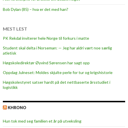
t
c
Bob Dylan (85) – hva er det med han?
o
n
s
MEST LEST
o
PK Rekdal inviterer hele Norge til forkurs i matte
l
Student skal delta i Norseman: — Jeg har aldri vært noe særlig
a
atletisk
t
i
Høgskoledirektør Øyvind Sørensen har sagt opp
o
Oppdag Julneset: Moldes skjulte perle for tur og krigshistorie
n
Høgskolestyret satser hardt på det nettbaserte årsstudiet i
a
logistikk
f
t
e
KHRONO
r
f
Hun tok med seg familien et år på utveksling
e