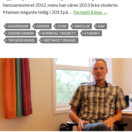
høstsemesteret 2012, mens han våren 2013 ikke studerte.
Mannen begynte tidlig i 2013 på …
Fortsett å lese
S
→
t
u
DAGPENGER
DISSENS
DOM
HIMOLDE
NAV
d
ODDNE HANSEN
ROMSDAL TINGRETT
STUDENT
e
TRYGDESVINDEL
UBETINGET FENGSEL
n
t
d
ø
m
t
t
i
l
4
5
d