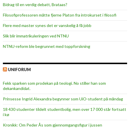
Bidrag til en verdig debatt, Brataas?
Filosofiprofessoren måtte fjerne Platon fra introkurset i filosofi
Flere med master synes det er vanskelig å få jobb
Slik blir immatrikuleringen ved NTNU
NTNU-reform ble begrunnet med toppforskning
UNIFORUM
Fekk sparken som prodekan på teologi. No stiller han som
dekankandidat.
Prinsesse Ingrid Alexandra begynner som UiO-student på måndag
18 430 studenter tildelt studentbolig, men over 17 000 står fortsatt
i kø
Kronikk: Om Peder Ås som gjennomgangsfigur i jussen