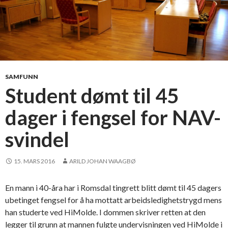
SAMFUNN
Student dømt til 45
dager i fengsel for NAV-
svindel
15. MARS 2016
ARILD JOHAN WAAGBØ
En mann i 40-åra har i Romsdal tingrett blitt dømt til 45 dagers
ubetinget fengsel for å ha mottatt arbeidsledighetstrygd mens
han studerte ved HiMolde. I dommen skriver retten at den
legger til grunn at mannen fulgte undervisningen ved HiMolde i