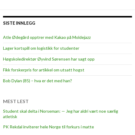
s
l
v
e
i
r
SISTE INNLEGG
n
a
d
r
Atle Ødegård opptrer med Kakao på Moldejazz
e
b
l
Lager kortspill om logistikk for studenter
e
i
Høgskoledirektør Øyvind Sørensen har sagt opp
d
Fikk forskerpris for artikkel om utsatt hogst
s
l
Bob Dylan (85) – hva er det med han?
e
d
i
MEST LEST
g
Student skal delta i Norseman: — Jeg har aldri vært noe særlig
e
atletisk
å
PK Rekdal inviterer hele Norge til forkurs i matte
b