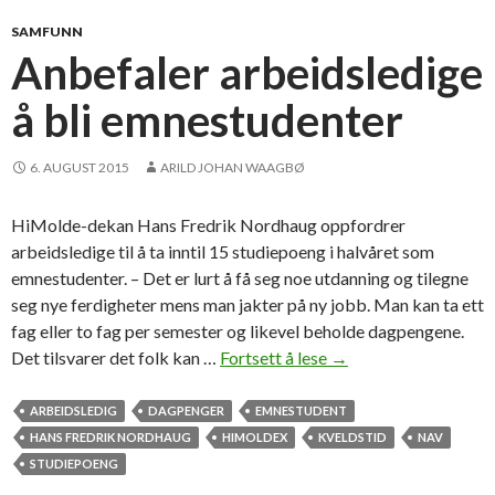
a
g
SAMFUNN
e
Anbefaler arbeidsledige
r
å bli emnestudenter
i
f
e
6. AUGUST 2015
ARILD JOHAN WAAGBØ
n
g
HiMolde-dekan Hans Fredrik Nordhaug oppfordrer
s
arbeidsledige til å ta inntil 15 studiepoeng i halvåret som
e
emnestudenter. – Det er lurt å få seg noe utdanning og tilegne
l
seg nye ferdigheter mens man jakter på ny jobb. Man kan ta ett
f
fag eller to fag per semester og likevel beholde dagpengene.
o
Det tilsvarer det folk kan …
Fortsett å lese
A
→
r
n
N
b
ARBEIDSLEDIG
DAGPENGER
EMNESTUDENT
A
e
HANS FREDRIK NORDHAUG
HIMOLDEX
KVELDSTID
NAV
V
f
STUDIEPOENG
-
a