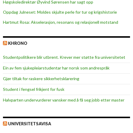
l
Høgskoledirektør Øyvind Sørensen har sagt opp
i
Oppdag Julneset: Moldes skjulte perle for tur og krigshistorie
e
Hartmut Rosa: Akselerasjon, resonans og relasjonell motstand
m
n
e
KHRONO
s
t
Studentpolitikere blir utbrent. Krever mer støtte fra universitetet
u
d
Ein av fem sjukepleiar­studentar har norsk som andrespråk
e
Gjør tiltak for raskere sikkerhets­klarering
n
t
Student i fengsel frikjent for fusk
e
Halvparten undervurderer vansker med å få seg jobb etter master
r
UNIVERSITETSAVISA