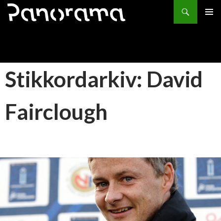
Søk
HOPP
PRIMÆ
TIL
INNHOLD
Stikkordarkiv: David
Fairclough