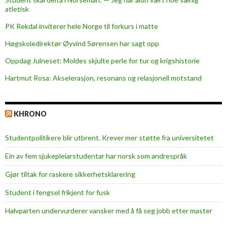
atletisk
PK Rekdal inviterer hele Norge til forkurs i matte
Høgskoledirektør Øyvind Sørensen har sagt opp
Oppdag Julneset: Moldes skjulte perle for tur og krigshistorie
Hartmut Rosa: Akselerasjon, resonans og relasjonell motstand
KHRONO
Studentpolitikere blir utbrent. Krever mer støtte fra universitetet
Ein av fem sjukepleiar­studentar har norsk som andrespråk
Gjør tiltak for raskere sikkerhets­klarering
Student i fengsel frikjent for fusk
Halvparten undervurderer vansker med å få seg jobb etter master