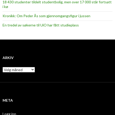
18 430 studenter tildelt studentbolig, men over 17 000 står fortsatt
i kø
Kronikk: Om Peder Ås som gjennomgangsfigur i jussen
En tredel av søkerne til UiO har fått studieplass
ARKIV
A
r
k
i
v
META
Logg inn