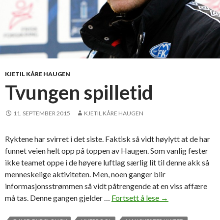
KJETIL KÅRE HAUGEN
Tvungen spilletid
11. SEPTEMBER 2015
KJETIL KÅRE HAUGEN
Ryktene har svirret i det siste. Faktisk så vidt høylytt at de har
funnet veien helt opp på toppen av Haugen. Som vanlig fester
ikke teamet oppe i de høyere luftlag særlig lit til denne akk så
menneskelige aktiviteten. Men, noen ganger blir
informasjonsstrømmen så vidt påtrengende at en viss affære
må tas. Denne gangen gjelder …
Fortsett å lese
T
→
v