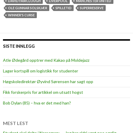
u
DAVID FAIRCLOUGH
LIVERPOOL
MANCHESTER UNITED
n
OLE GUNNAR SOLSKJÆR
SPILLETID
SUPERRESERVE
g
WINNER'S CURSE
e
n
s
p
SISTE INNLEGG
i
l
Atle Ødegård opptrer med Kakao på Moldejazz
l
Lager kortspill om logistikk for studenter
e
t
Høgskoledirektør Øyvind Sørensen har sagt opp
i
Fikk forskerpris for artikkel om utsatt hogst
d
Bob Dylan (85) – hva er det med han?
MEST LEST
Student skal delta i Norseman: — Jeg har aldri vært noe særlig