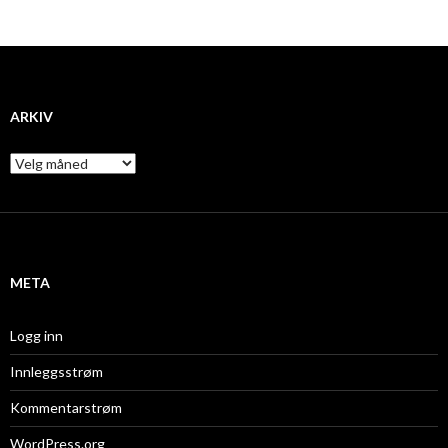
ARKIV
A
r
k
i
v
META
Logg inn
Innleggsstrøm
Kommentarstrøm
WordPress.org