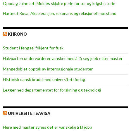
Oppdag Julneset: Moldes skjulte perle for tur og krigshistorie
m
Hartmut Rosa: Akselerasjon, resonans og relasjonell motstand
a
t
t
KHRONO
e
-
Student i fengsel frikjent for fusk
e
k
Halvparten undervurderer vansker med å få seg jobb etter master
s
Mangedoblet opptak av internasjonale studenter
a
m
Historisk dansk brudd med universitetsforlag
e
Legger ned departementet for forskning og teknologi
n
?
UNIVERSITETSAVISA
Flere med master synes det er vanskelig å få jobb