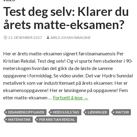
Test deg selv: Klarer du
årets matte-eksamen?
21. DESEMBER 2017
ARILD JOHAN WAAGBØ
Her er årets matte-eksamen signert førsteamanuensis Per
Kristian Rekdal. Test deg selv! Og vi spurte fem studenter i 90-
meterskogen hvordan det gikk da de løste de samme
oppgavene i formiddag. Se video under. Det var Hydro Sunndal
metallverk som var industritemaet på årets eksamen: Her er
eksamensoppgavene! Her er løsningene på oppgavene! Fem
etter matte-eksamen …
Fortsett å lese
T
→
e
s
EKSAMENSOPPGAVER
HEIDI SJULSTAD
LØSNINGER
MAT100
t
MATEMATIKK
PER KRISTIAN REKDAL
d
e