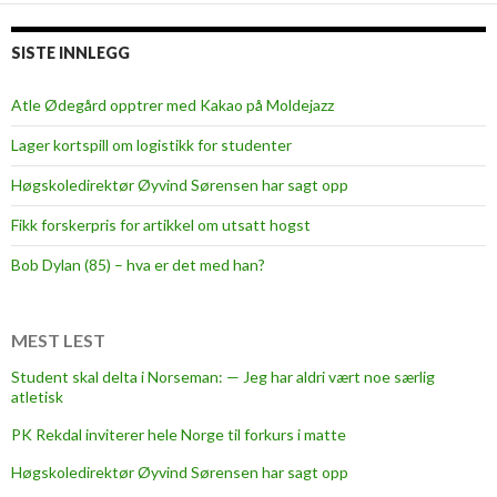
g
s
SISTE INNLEGG
e
l
Atle Ødegård opptrer med Kakao på Moldejazz
v
Lager kortspill om logistikk for studenter
:
K
Høgskoledirektør Øyvind Sørensen har sagt opp
l
Fikk forskerpris for artikkel om utsatt hogst
a
r
Bob Dylan (85) – hva er det med han?
e
r
d
MEST LEST
u
Student skal delta i Norseman: — Jeg har aldri vært noe særlig
å
atletisk
r
PK Rekdal inviterer hele Norge til forkurs i matte
e
t
Høgskoledirektør Øyvind Sørensen har sagt opp
s