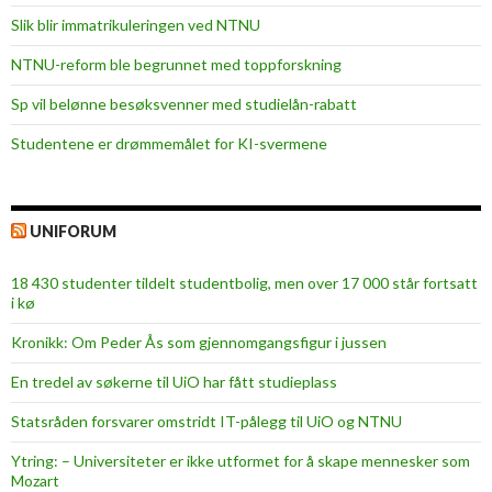
Slik blir immatrikuleringen ved NTNU
NTNU-reform ble begrunnet med toppforskning
Sp vil belønne besøksvenner med studielån-rabatt
Studentene er drømmemålet for KI-svermene
UNIFORUM
18 430 studenter tildelt studentbolig, men over 17 000 står fortsatt
i kø
Kronikk: Om Peder Ås som gjennomgangsfigur i jussen
En tredel av søkerne til UiO har fått studieplass
Statsråden forsvarer omstridt IT-pålegg til UiO og NTNU
Ytring: – Universiteter er ikke utformet for å skape mennesker som
Mozart