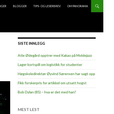
NGER
BLOGGER
TIPS- OG LESERBREV
OM PANORAMA
SISTE INNLEGG
Atle Ødegård opptrer med Kakao på Moldejazz
Lager kortspill om logistikk for studenter
Høgskoledirektør Øyvind Sørensen har sagt opp
Fikk forskerpris for artikkel om utsatt hogst
Bob Dylan (85) – hva er det med han?
MEST LEST