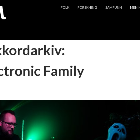
HOPP TIL INNHOLD
FOLK
FORSKNING
SAMFUNN
MENI
kkordarkiv:
ctronic Family