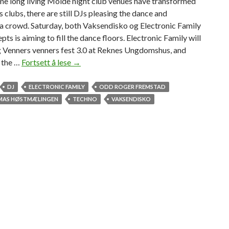
me long living Molde night club venues have transformed
ss clubs, there are still DJs pleasing the dance and
ca crowd. Saturday, both Vaksendisko og Electronic Family
pts is aiming to fill the dance floors. Electronic Family will
g Venners venners fest 3.0 at Reknes Ungdomshus, and
o the …
Fortsett å lese
D
→
a
n
DJ
ELECTRONIC FAMILY
ODD ROGER FREMSTAD
c
MAS HØSTMÆLINGEN
TECHNO
VAKSENDISKO
i
n
g
t
h
e
n
i
g
h