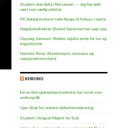
Student skal delta i Norseman: — Jeg har aldri
vært noe særlig atletisk
PK Rekdal inviterer hele Norge til forkurs i matte
Høgskoledirektør Øyvind Sørensen har sagt opp
Oppdag Julneset: Moldes skjulte perle for tur og
krigshistorie
Hartmut Rosa: Akselerasjon, resonans og
relasjonell motstand
KHRONO
Ein av fem sjukepleiar­studentar har norsk som
andrespråk
Gjør tiltak for raskere sikkerhets­klarering
Student i fengsel frikjent for fusk