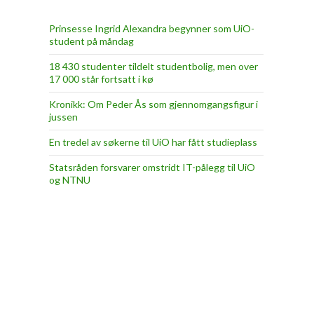
Prinsesse Ingrid Alexandra begynner som UiO-
student på måndag
18 430 studenter tildelt studentbolig, men over
17 000 står fortsatt i kø
Kronikk: Om Peder Ås som gjennomgangsfigur i
jussen
En tredel av søkerne til UiO har fått studieplass
Statsråden forsvarer omstridt IT-pålegg til UiO
og NTNU