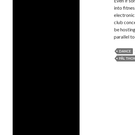
Even if so
into fitne
electroni
club conce
be hostin
parallel t
DANCE
PÅL THO