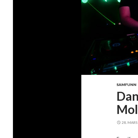
SAMFUNN
Dan
Mol
28. MARS