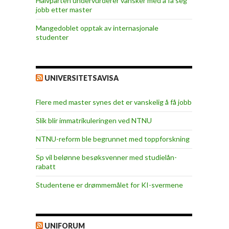
Halvparten undervurderer vansker med å få seg
jobb etter master
Mangedoblet opptak av internasjonale
studenter
UNIVERSITETSAVISA
Flere med master synes det er vanskelig å få jobb
Slik blir immatrikuleringen ved NTNU
NTNU-reform ble begrunnet med toppforskning
Sp vil belønne besøksvenner med studielån-
rabatt
Studentene er drømmemålet for KI-svermene
UNIFORUM