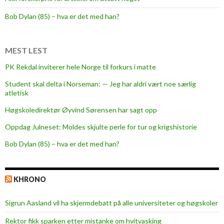
v
a
Bob Dylan (85) – hva er det med han?
k
s
i
MEST LEST
n
PK Rekdal inviterer hele Norge til forkurs i matte
e
Student skal delta i Norseman: — Jeg har aldri vært noe særlig
r
atletisk
e
r
Høgskoledirektør Øyvind Sørensen har sagt opp
b
Oppdag Julneset: Moldes skjulte perle for tur og krigshistorie
e
Bob Dylan (85) – hva er det med han?
s
t
m
KHRONO
o
t
Sigrun Aasland vil ha skjerm­debatt på alle universiteter og høgskoler
f
a
Rektor fikk sparken etter mistanke om hvitvasking