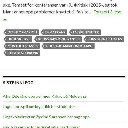
uke. Temaet for konferansen var «(U)kritisk i 2025», og tok
blant annet opp problemer knyttet til falske …
Fortsett å lese
M
→
e
n
e
DESINFORMASJON
EMMA FRANS
FALSKE NYHETER
r
HILDE SKJERVE
KUNNSKAPSKONFERANSEN
KUNSTIG INTELLIGENS
k
MUNTLIG EKSAMEN
ODDLAUG MARIE LINDGAARD
i
THEA BEATE BREVIK
l
d
e
k
SISTE INNLEGG
r
i
Atle Ødegård opptrer med Kakao på Moldejazz
t
Lager kortspill om logistikk for studenter
i
k
Høgskoledirektør Øyvind Sørensen har sagt opp
k
Fikk forskerpris for artikkel om utsatt hogst