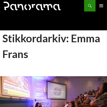
Søk
HOPP
PRIMÆ
TIL
INNHOLD
Stikkordarkiv: Emma
Frans