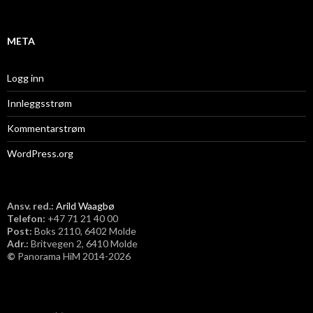
v
META
Logg inn
Innleggsstrøm
Kommentarstrøm
WordPress.org
Ansv. red.:
Arild Waagbø
Telefon:
​+47 71 21 40 00
Post:
Boks 2110, 6402 Molde
Adr.:
Britvegen 2, 6410 Molde
©
Panorama HiM 2014-2026