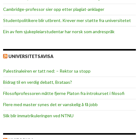
l
Cambridge-professor sier opp etter plagiat-anklager
s
k
Studentpolitikere blir utbrent. Krever mer støtte fra universitetet
e
Ein av fem sjukepleiar­studentar har norsk som andrespråk
n
y
h
e
UNIVERSITETSAVISA
t
e
Palestinaleiren er tatt ned: – Rektor sa stopp
r
Bidrag til en verdig debatt, Brataas?
Filosofiprofessoren måtte fjerne Platon fra introkurset i filosofi
Flere med master synes det er vanskelig å få jobb
Slik blir immatrikuleringen ved NTNU