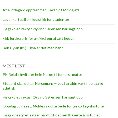
t
u
Atle Ødegård opptrer med Kakao på Moldejazz
r
Lager kortspill om logistikk for studenter
e
t
Høgskoledirektør Øyvind Sørensen har sagt opp
k
Fikk forskerpris for artikkel om utsatt hogst
a
n
Bob Dylan (85) – hva er det med han?
f
o
r
MEST LEST
t
PK Rekdal inviterer hele Norge til forkurs i matte
e
Student skal delta i Norseman: — Jeg har aldri vært noe særlig
l
atletisk
l
e
Høgskoledirektør Øyvind Sørensen har sagt opp
o
Oppdag Julneset: Moldes skjulte perle for tur og krigshistorie
s
Høgskolestyret satser hardt på det nettbaserte årsstudiet i
s