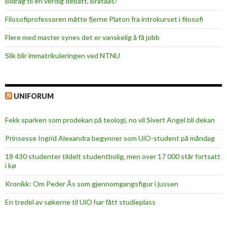
Bidrag til en verdig debatt, Brataas?
Filosofiprofessoren måtte fjerne Platon fra introkurset i filosofi
Flere med master synes det er vanskelig å få jobb
Slik blir immatrikuleringen ved NTNU
UNIFORUM
Fekk sparken som prodekan på teologi, no vil Sivert Angel bli dekan
Prinsesse Ingrid Alexandra begynner som UiO-student på måndag
18 430 studenter tildelt studentbolig, men over 17 000 står fortsatt
i kø
Kronikk: Om Peder Ås som gjennomgangsfigur i jussen
En tredel av søkerne til UiO har fått studieplass