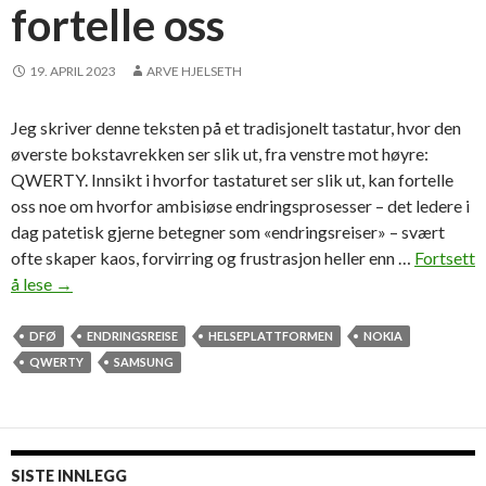
fortelle oss
19. APRIL 2023
ARVE HJELSETH
Jeg skriver denne teksten på et tradisjonelt tastatur, hvor den
øverste bokstavrekken ser slik ut, fra venstre mot høyre:
QWERTY. Innsikt i hvorfor tastaturet ser slik ut, kan fortelle
oss noe om hvorfor ambisiøse endringsprosesser – det ledere i
dag patetisk gjerne betegner som «endringsreiser» – svært
ofte skaper kaos, forvirring og frustrasjon heller enn …
Fortsett
å lese
H
→
v
a
DFØ
ENDRINGSREISE
HELSEPLATTFORMEN
NOKIA
t
QWERTY
SAMSUNG
a
s
t
a
SISTE INNLEGG