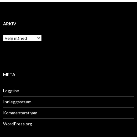
ARKIV
A
r
k
i
v
META
Logg inn
Innleggsstrøm
Kommentarstrøm
WordPress.org