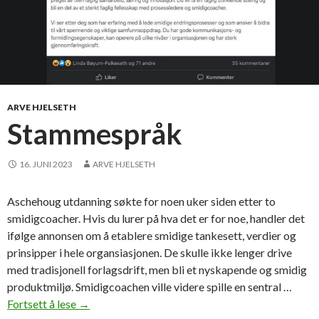
ARVE HJELSETH
Stammespråk
16. JUNI 2023
ARVE HJELSETH
Aschehoug utdanning søkte for noen uker siden etter to
smidigcoacher. Hvis du lurer på hva det er for noe, handler det
ifølge annonsen om å etablere smidige tankesett, verdier og
prinsipper i hele organsiasjonen. De skulle ikke lenger drive
med tradisjonell forlagsdrift, men bli et nyskapende og smidig
produktmiljø. Smidigcoachen ville videre spille en sentral …
Fortsett å lese
S
→