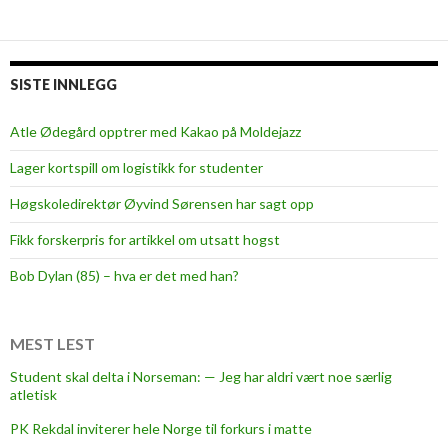
e
t
t
e
SISTE INNLEGG
n
n
Atle Ødegård opptrer med Kakao på Moldejazz
e
Lager kortspill om logistikk for studenter
s
?
Høgskoledirektør Øyvind Sørensen har sagt opp
Fikk forskerpris for artikkel om utsatt hogst
Bob Dylan (85) – hva er det med han?
MEST LEST
Student skal delta i Norseman: — Jeg har aldri vært noe særlig
atletisk
PK Rekdal inviterer hele Norge til forkurs i matte