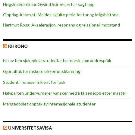
Høgskoledirektør Øyvind Sørensen har sagt opp
Oppdag Julneset: Moldes skjulte perle for tur og krigshistorie
Hartmut Rosa: Akselerasjon, resonans og relasjonell motstand
KHRONO
Ein av fem sjukepleiar­studentar har norsk som andrespråk
Gjør tiltak for raskere sikkerhets­klarering
Student i fengsel frikjent for fusk
Halvparten undervurderer vansker med å få seg jobb etter master
Mangedoblet opptak av internasjonale studenter
UNIVERSITETSAVISA