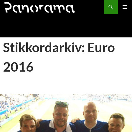
Søk
HOPP
PRIMÆ
TIL
INNHOLD
Stikkordarkiv: Euro
2016