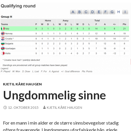
l
g
a
i
n
f
d
l
y
t
s
o
n
e
n
h
KJETIL KÅRE HAUGEN
a
Ungdommelig sinne
r
f
12. OKTOBER 2015
KJETIL KÅRE HAUGEN
l
y
For en mann i min alder er de større sinnsbevegelser stadig
t
oftere fraværende. Ungdommens uforfalskede håp, glede,