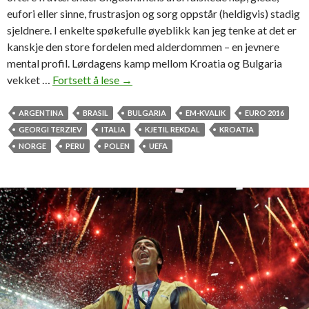
eufori eller sinne, frustrasjon og sorg oppstår (heldigvis) stadig
sjeldnere. I enkelte spøkefulle øyeblikk kan jeg tenke at det er
kanskje den store fordelen med alderdommen – en jevnere
mental profil. Lørdagens kamp mellom Kroatia og Bulgaria
vekket …
Fortsett å lese
U
→
n
g
ARGENTINA
BRASIL
BULGARIA
EM-KVALIK
EURO 2016
d
GEORGI TERZIEV
ITALIA
KJETIL REKDAL
KROATIA
o
NORGE
PERU
POLEN
UEFA
m
m
e
l
i
g
s
i
n