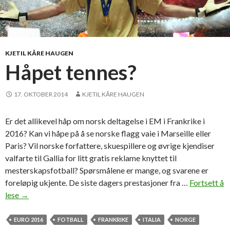
n
e
KJETIL KÅRE HAUGEN
Håpet tennes?
17. OKTOBER 2014
KJETIL KÅRE HAUGEN
Er det allikevel håp om norsk deltagelse i EM i Frankrike i
2016? Kan vi håpe på å se norske flagg vaie i Marseille eller
Paris? Vil norske forfattere, skuespillere og øvrige kjendiser
valfarte til Gallia for litt gratis reklame knyttet til
mesterskapsfotball? Spørsmålene er mange, og svarene er
foreløpig ukjente. De siste dagers prestasjoner fra …
Fortsett å
lese
H
→
å
p
EURO 2016
FOTBALL
FRANKRIKE
ITALIA
NORGE