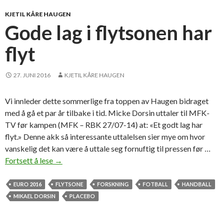
e
t
KJETIL KÅRE HAUGEN
s
Gode lag i flytsonen har
k
flyt
j
e
r
27. JUNI 2016
KJETIL KÅRE HAUGEN
n
o
Vi innleder dette sommerlige fra toppen av Haugen bidraget
e
med å gå et par år tilbake i tid. Micke Dorsin uttaler til MFK-
m
TV før kampen (MFK – RBK 27/07-14) at: «Et godt lag har
e
flyt.» Denne akk så interessante uttalelsen sier mye om hvor
d
vanskelig det kan være å uttale seg fornuftig til pressen før …
h
Fortsett å lese
G
→
e
o
l
d
EURO 2016
FLYTSONE
FORSKNING
FOTBALL
HANDBALL
e
e
MIKAEL DORSIN
PLACEBO
I
l
s
a