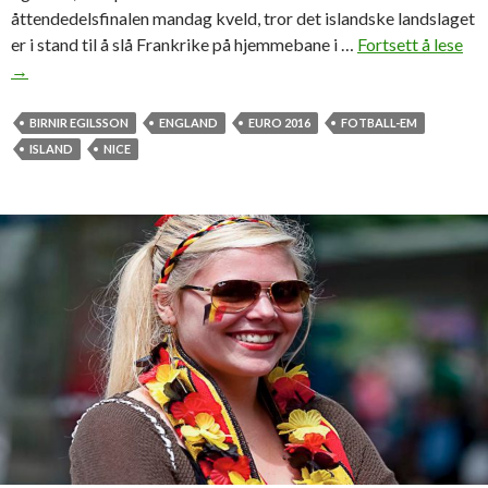
åttendedelsfinalen mandag kveld, tror det islandske landslaget
er i stand til å slå Frankrike på hjemmebane i …
Fortsett å lese
B
→
i
r
n
BIRNIR EGILSSON
ENGLAND
EURO 2016
FOTBALL-EM
i
ISLAND
NICE
r
v
a
r
i
N
i
c
e
:
–
D