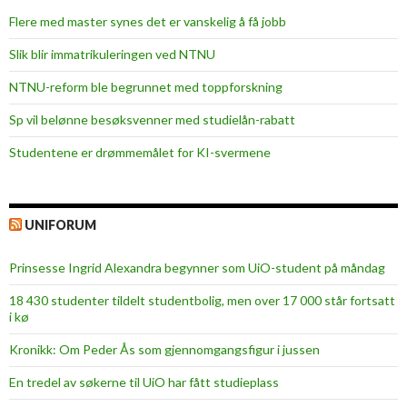
Flere med master synes det er vanskelig å få jobb
Slik blir immatrikuleringen ved NTNU
NTNU-reform ble begrunnet med toppforskning
Sp vil belønne besøksvenner med studielån-rabatt
Studentene er drømmemålet for KI-svermene
UNIFORUM
Prinsesse Ingrid Alexandra begynner som UiO-student på måndag
18 430 studenter tildelt studentbolig, men over 17 000 står fortsatt
i kø
Kronikk: Om Peder Ås som gjennomgangsfigur i jussen
En tredel av søkerne til UiO har fått studieplass