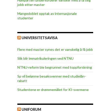
Halvparten undervurderer vansker med å få seg
jobb etter master
Mangedoblet opptak av internasjonale
studenter
UNIVERSITETSAVISA
Flere med master synes det er vanskelig å få jobb
Slik blir immatrikuleringen ved NTNU
NTNU-reform ble begrunnet med toppforskning
Sp vil belønne besøksvenner med studielån-
rabatt
Studentene er drømmemålet for KI-svermene
UNIFORUM