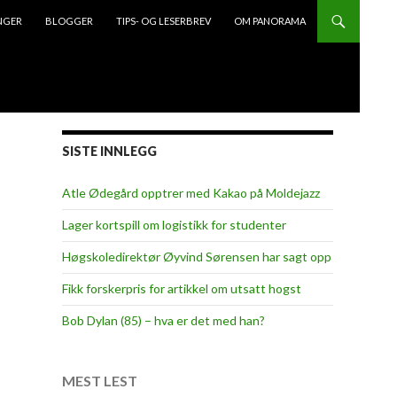
NGER
BLOGGER
TIPS- OG LESERBREV
OM PANORAMA
SISTE INNLEGG
Atle Ødegård opptrer med Kakao på Moldejazz
Lager kortspill om logistikk for studenter
Høgskoledirektør Øyvind Sørensen har sagt opp
Fikk forskerpris for artikkel om utsatt hogst
Bob Dylan (85) – hva er det med han?
MEST LEST