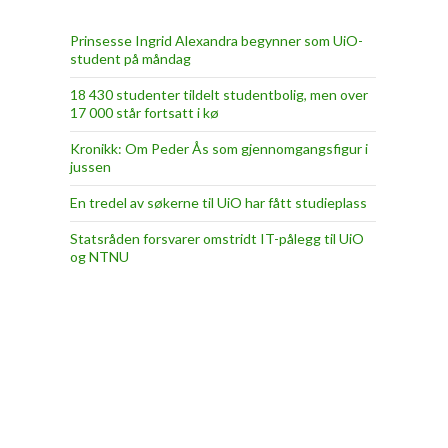
Prinsesse Ingrid Alexandra begynner som UiO-
student på måndag
18 430 studenter tildelt studentbolig, men over
17 000 står fortsatt i kø
Kronikk: Om Peder Ås som gjennomgangsfigur i
jussen
En tredel av søkerne til UiO har fått studieplass
Statsråden forsvarer omstridt IT-pålegg til UiO
og NTNU