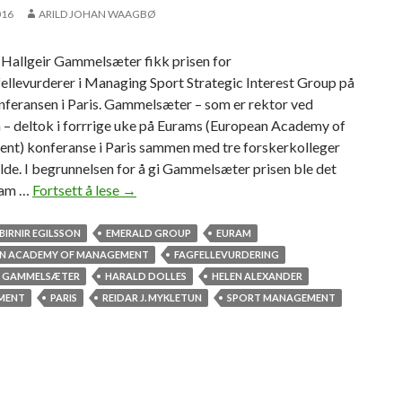
016
ARILD JOHAN WAAGBØ
 Hallgeir Gammelsæter fikk prisen for
ellevurderer i Managing Sport Strategic Interest Group på
feransen i Paris. Gammelsæter – som er rektor ved
 – deltok i forrrige uke på Eurams (European Academy of
t) konferanse i Paris sammen med tre forskerkolleger
de. I begrunnelsen for å gi Gammelsæter prisen ble det
ram …
Fortsett å lese
H
→
e
d
BIRNIR EGILSSON
EMERALD GROUP
EURAM
r
N ACADEMY OF MANAGEMENT
FAGFELLEVURDERING
e
R GAMMELSÆTER
HARALD DOLLES
HELEN ALEXANDER
t
MENT
PARIS
REIDAR J. MYKLETUN
SPORT MANAGEMENT
s
o
m
b