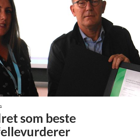
G
ret som beste
fellevurderer