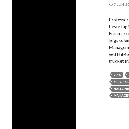
7. JUNI 2
Professor
beste fagf
Euram-kon
høgskolen
Managemen
ved HiMol
trukket f
2016
EUROPEA
HALLGEI
MANAGE