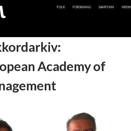
HOPP TIL INNHOLD
FOLK
FORSKNING
SAMFUNN
MENI
kkordarkiv:
opean Academy of
nagement