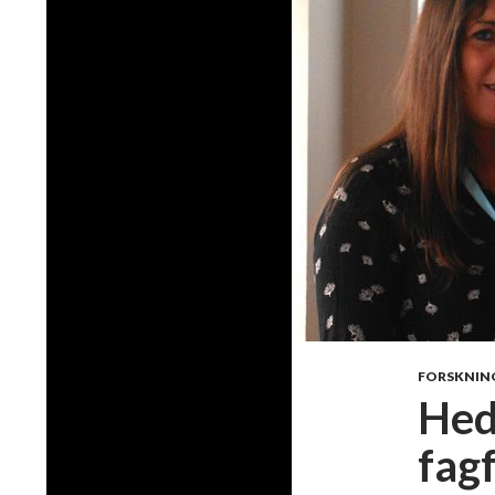
FORSKNIN
Hed
fag