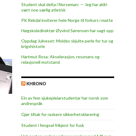
Student skal delta i Norseman: — Jeg har aldri
vært noe særlig atletisk
PK Rekdal inviterer hele Norge til forkurs i matte
Høgskoledirektør Øyvind Sørensen har sagt opp
Oppdag Julneset: Moldes skjulte perle for tur og
krigshistorie
Hartmut Rosa: Akselerasjon, resonans og
relasjonell motstand
KHRONO
Ein av fem sjukepleiar­studentar har norsk som
andrespråk
Gjør tiltak for raskere sikkerhets­klarering
Student i fengsel frikjent for fusk