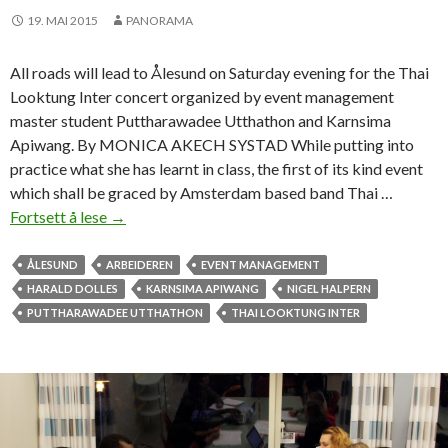
e
»
19. MAI 2015
PANORAMA
n
All roads will lead to Ålesund on Saturday evening for the Thai
Looktung Inter concert organized by event management
master student Puttharawadee Utthathon and Karnsima
Apiwang. By MONICA AKECH SYSTAD While putting into
practice what she has learnt in class, the first of its kind event
which shall be graced by Amsterdam based band Thai …
Fortsett å lese
M
→
a
s
ÅLESUND
ARBEIDEREN
EVENT MANAGEMENT
t
HARALD DOLLES
KARNSIMA APIWANG
NIGEL HALPERN
e
PUTTHARAWADEE UTTHATHON
THAI LOOKTUNG INTER
r
s
t
u
d