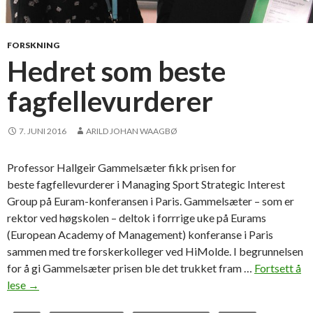
e
o
f
FORSKNING
y
Hedret som beste
o
fagfellevurderer
u
s
i
7. JUNI 2016
ARILD JOHAN WAAGBØ
t
t
Professor Hallgeir Gammelsæter fikk prisen for
i
beste fagfellevurderer i Managing Sport Strategic Interest
n
Group på Euram-konferansen i Paris. Gammelsæter – som er
g
rektor ved høgskolen – deltok i forrrige uke på Eurams
h
(European Academy of Management) konferanse i Paris
e
sammen med tre forskerkolleger ved HiMolde. I begrunnelsen
r
for å gi Gammelsæter prisen ble det trukket fram …
Fortsett å
e
lese
H
→
i
e
n