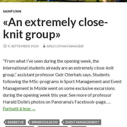
t
e
SAMFUNN
a
«An extremely close-
m
knit group»
w
o
r
9. SEPTEMBER 2014
ARILD JOHAN WAAGBØ
k
“From what I’ve seen during the opening week, the
international students already are an extremely close-knit
group,” assistant professor Geir Oterhals says. Students
following the MSc-programs in Sport Management and Event
Management in Molde went on some exclusive excursions
during the opening week this year. See more of professor
Harald Dolle’s photos on Panorama’s Facebook-page. …
Fortsett å lese
«
→
A
n
BARBECUE
BIRNIR EGILSSON
EVENT MANAGEMENT