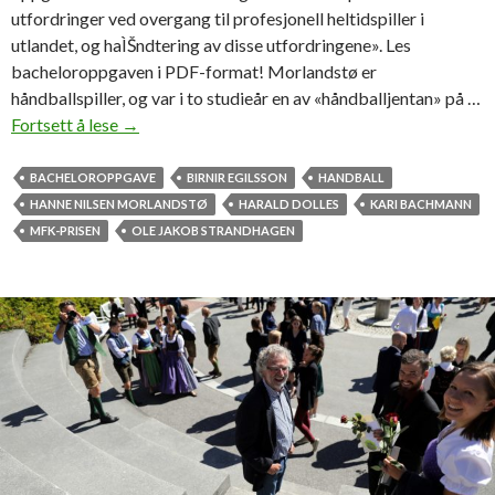
utfordringer ved overgang til profesjonell heltidspiller i
utlandet, og haÌŠndtering av disse utfordringene». Les
bacheloroppgaven i PDF-format! Morlandstø er
håndballspiller, og var i to studieår en av «håndballjentan» på …
Fortsett å lese
F
→
i
k
BACHELOROPPGAVE
BIRNIR EGILSSON
HANDBALL
k
HANNE NILSEN MORLANDSTØ
HARALD DOLLES
KARI BACHMANN
M
MFK-PRISEN
OLE JAKOB STRANDHAGEN
F
K
-
p
r
i
s
f
o