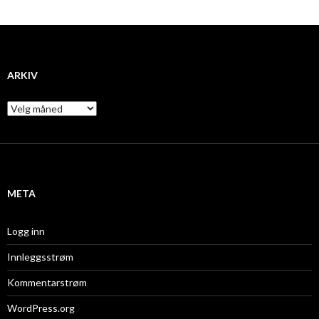
ARKIV
A
r
k
i
v
META
Logg inn
Innleggsstrøm
Kommentarstrøm
WordPress.org