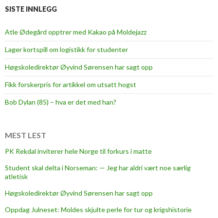
g
SISTE INNLEGG
b
y
Atle Ødegård opptrer med Kakao på Moldejazz
g
Lager kortspill om logistikk for studenter
g
e
Høgskoledirektør Øyvind Sørensen har sagt opp
r
Fikk forskerpris for artikkel om utsatt hogst
n
y
Bob Dylan (85) – hva er det med han?
t
t
l
MEST LEST
a
PK Rekdal inviterer hele Norge til forkurs i matte
g
Student skal delta i Norseman: — Jeg har aldri vært noe særlig
atletisk
Høgskoledirektør Øyvind Sørensen har sagt opp
Oppdag Julneset: Moldes skjulte perle for tur og krigshistorie