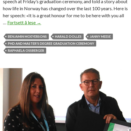
speech at Friday’s graduation ceremony, and told a story about
p
how life in Norway has changed over the last 100 years. Here is
i
her speech: «It is a great honour for me to be here with you all
l
…
Fortsett å lese
«
→
l
5
e
y
BENJAMIN MOEYERSONS
HARALD DOLLES
JANNY MEESE
r
e
PHD AND MASTER'S DEGREE GRADUATION CEREMONY
e
a
RAPHAELA OSSBERGER
r
s
a
g
o
I
w
a
s
o
n