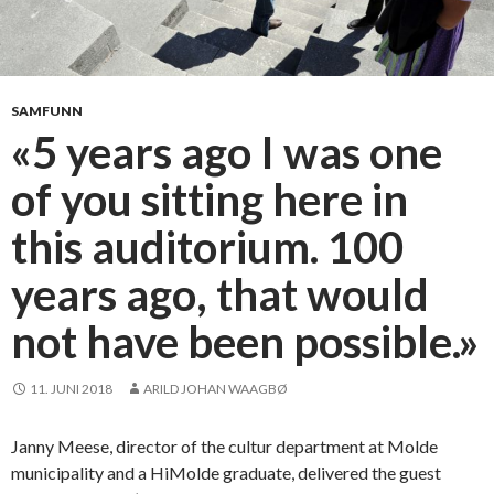
r
o
p
p
g
SAMFUNN
a
«5 years ago I was one
v
of you sitting here in
e
o
this auditorium. 100
m
h
years ago, that would
å
n
not have been possible.»
d
b
11. JUNI 2018
ARILD JOHAN WAAGBØ
a
l
Janny Meese, director of the cultur department at Molde
l
municipality and a HiMolde graduate, delivered the guest
s