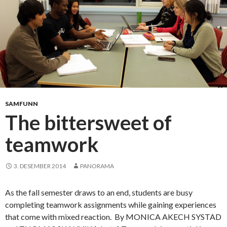
e
n
t
p
u
t
s
h
e
SAMFUNN
r
The bittersweet of
e
teamwork
v
e
n
3. DESEMBER 2014
PANORAMA
t
m
As the fall semester draws to an end, students are busy
a
completing teamwork assignments while gaining experiences
n
that come with mixed reaction. By MONICA AKECH SYSTAD
a