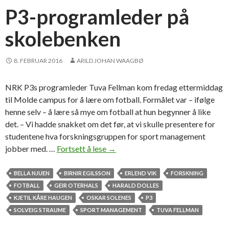
y
e
P3-programleder på
e
v
a
skolebenken
u
r
r
s
d
8. FEBRUAR 2016
ARILD JOHAN WAAGBØ
a
e
g
r
NRK P3s programleder Tuva Fellman kom fredag ettermiddag
o
e
til Molde campus for å lære om fotball. Formålet var – ifølge
,
r
henne selv – å lære så mye om fotball at hun begynner å like
t
det. – Vi hadde snakket om det før, at vi skulle presentere for
h
studentene hva forskningsgruppen for sport management
a
jobber med. …
Fortsett å lese
P
→
t
3
w
-
o
BELLA NJUEN
BIRNIR EGILSSON
ERLEND VIK
FORSKNING
p
u
FOTBALL
GEIR OTERHALS
HARALD DOLLES
r
l
KJETIL KÅRE HAUGEN
OSKAR SOLENES
P3
o
d
SOLVEIG STRAUME
SPORT MANAGEMENT
TUVA FELLMAN
g
n