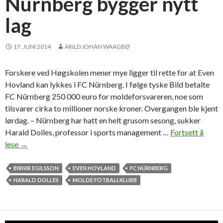
Nürnberg bygger nytt
g
lag
r
o
u
17. JUNI 2014
ARILD JOHAN WAAGBØ
p
»
Forskere ved Høgskolen mener mye ligger til rette for at Even
Hovland kan lykkes i FC Nürnberg. I følge tyske Bild betalte
FC Nürnberg 250 000 euro for moldeforsvareren, noe som
tilsvarer cirka to millioner norske kroner. Overgangen ble kjent
lørdag. – Nürnberg har hatt en helt grusom sesong, sukker
Harald Dolles, professor i sports management …
Fortsett å
lese
N
→
ü
r
BIRNIR EGILSSON
EVEN HOVLAND
FC NÜRNBERG
n
HARALD DOLLES
MOLDE FOTBALLKLUBB
b
e
r