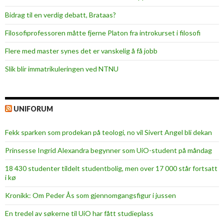
Bidrag til en verdig debatt, Brataas?
Filosofiprofessoren måtte fjerne Platon fra introkurset i filosofi
Flere med master synes det er vanskelig å få jobb
Slik blir immatrikuleringen ved NTNU
UNIFORUM
Fekk sparken som prodekan på teologi, no vil Sivert Angel bli dekan
Prinsesse Ingrid Alexandra begynner som UiO-student på måndag
18 430 studenter tildelt studentbolig, men over 17 000 står fortsatt
i kø
Kronikk: Om Peder Ås som gjennomgangsfigur i jussen
En tredel av søkerne til UiO har fått studieplass