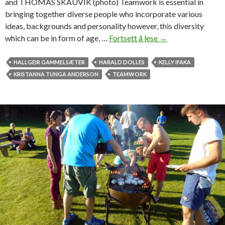
and THOMAS SKAUVIK (photo) Teamwork is essential in
g
bringing together diverse people who incorporate various
e
ideas, backgrounds and personality however, this diversity
m
which can be in form of age, …
Fortsett å lese
T
→
e
h
n
e
HALLGEIR GAMMELSÆTER
HARALD DOLLES
KELLY IFAKA
t
b
KRISTANNA TUNGA ANDERSON
TEAMWORK
s
i
k
t
i
t
l
e
l
r
s
s
t
w
o
e
w
e
o
t
r
o
k
f