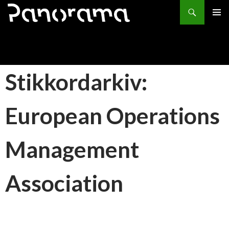
Søk
HOPP
PRIMÆ
TIL
INNHOLD
Stikkordarkiv:
European Operations
Management
Association