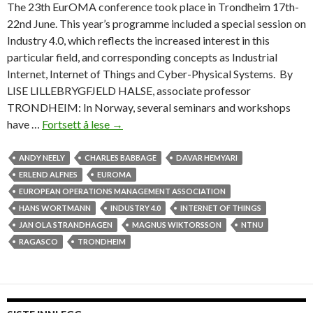
The 23th EurOMA conference took place in Trondheim 17th-
22nd June. This year’s programme included a special session on
Industry 4.0, which reflects the increased interest in this
particular field, and corresponding concepts as Industrial
Internet, Internet of Things and Cyber-Physical Systems. By
LISE LILLEBRYGFJELD HALSE, associate professor
TRONDHEIM: In Norway, several seminars and workshops
have …
Fortsett å lese
I
→
n
d
ANDY NEELY
CHARLES BABBAGE
DAVAR HEMYARI
u
ERLEND ALFNES
EUROMA
s
EUROPEAN OPERATIONS MANAGEMENT ASSOCIATION
t
HANS WORTMANN
INDUSTRY 4.0
INTERNET OF THINGS
r
JAN OLA STRANDHAGEN
MAGNUS WIKTORSSON
NTNU
y
RAGASCO
TRONDHEIM
4
.
0
–