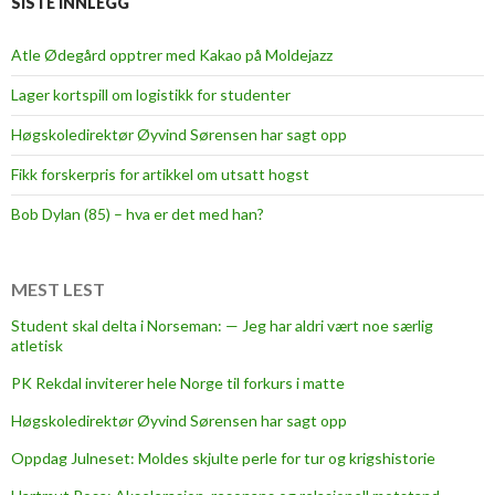
SISTE INNLEGG
P
a
Atle Ødegård opptrer med Kakao på Moldejazz
n
Lager kortspill om logistikk for studenter
d
o
Høgskoledirektør Øyvind Sørensen har sagt opp
r
Fikk forskerpris for artikkel om utsatt hogst
a
’
Bob Dylan (85) – hva er det med han?
s
B
o
MEST LEST
x
Student skal delta i Norseman: — Jeg har aldri vært noe særlig
o
atletisk
r
PK Rekdal inviterer hele Norge til forkurs i matte
a
f
Høgskoledirektør Øyvind Sørensen har sagt opp
u
Oppdag Julneset: Moldes skjulte perle for tur og krigshistorie
z