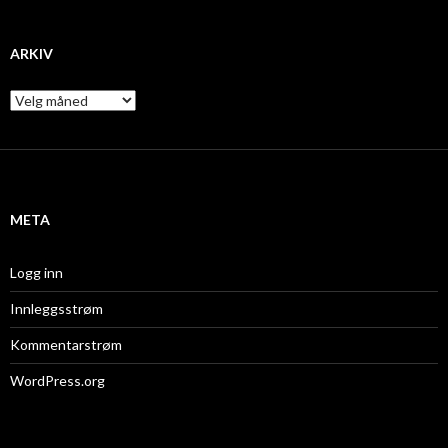
ARKIV
A
r
k
i
v
META
Logg inn
Innleggsstrøm
Kommentarstrøm
WordPress.org