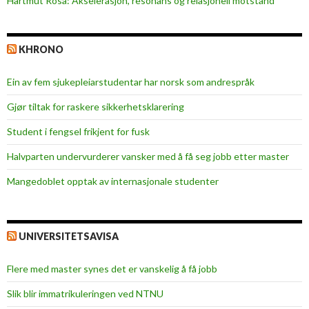
Hartmut Rosa: Akselerasjon, resonans og relasjonell motstand
z
y
c
KHRONO
o
n
Ein av fem sjukepleiar­studentar har norsk som andrespråk
c
e
Gjør tiltak for raskere sikkerhets­klarering
p
Student i fengsel frikjent for fusk
t
?
Halvparten undervurderer vansker med å få seg jobb etter master
Mangedoblet opptak av internasjonale studenter
UNIVERSITETSAVISA
Flere med master synes det er vanskelig å få jobb
Slik blir immatrikuleringen ved NTNU