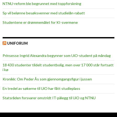
NTNU-reform ble begrunnet med toppforskning
Sp vil belønne besøksvenner med studielån-rabatt
Studentene er drømmemålet for KI-svermene
UNIFORUM
Prinsesse Ingrid Alexandra begynner som UiO-student på måndag
18 430 studenter tildelt studentbolig, men over 17 000 står fortsatt
i kø
Kronikk: Om Peder Ås som gjennomgangsfigur i jussen
En tredel av søkerne til UiO har fått studieplass
Statsråden forsvarer omstridt IT-pålegg til UiO og NTNU