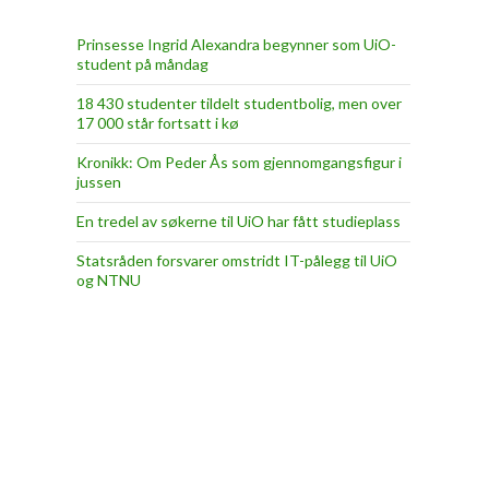
Prinsesse Ingrid Alexandra begynner som UiO-
student på måndag
18 430 studenter tildelt studentbolig, men over
17 000 står fortsatt i kø
Kronikk: Om Peder Ås som gjennomgangsfigur i
jussen
En tredel av søkerne til UiO har fått studieplass
Statsråden forsvarer omstridt IT-pålegg til UiO
og NTNU