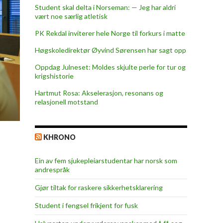
Student skal delta i Norseman: — Jeg har aldri
vært noe særlig atletisk
PK Rekdal inviterer hele Norge til forkurs i matte
Høgskoledirektør Øyvind Sørensen har sagt opp
Oppdag Julneset: Moldes skjulte perle for tur og
krigshistorie
Hartmut Rosa: Akselerasjon, resonans og
relasjonell motstand
KHRONO
Ein av fem sjukepleiar­studentar har norsk som
andrespråk
Gjør tiltak for raskere sikkerhets­klarering
Student i fengsel frikjent for fusk