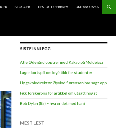
NGER
BLOGGER
TIPS- OG LESERBREV
OM PANORAMA
SISTE INNLEGG
Atle Ødegård opptrer med Kakao på Moldejazz
Lager kortspill om logistikk for studenter
Høgskoledirektør Øyvind Sørensen har sagt opp
Fikk forskerpris for artikkel om utsatt hogst
Bob Dylan (85) – hva er det med han?
MEST LEST