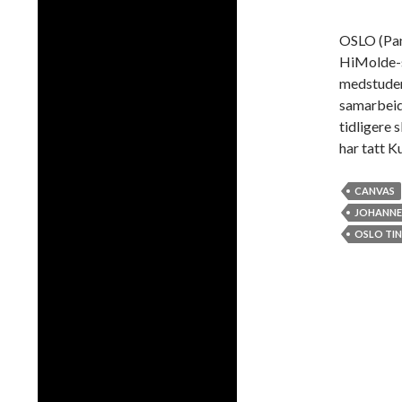
OSLO (Pano
HiMolde-s
medstuden
samarbei
tidligere 
har tatt 
CANVAS
JOHANNE
OSLO TI