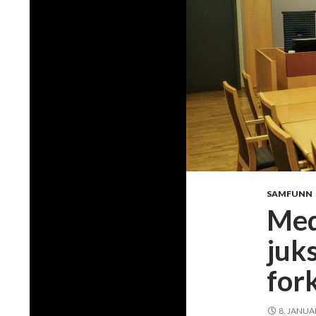
SAMFUNN
Med
juk
fork
8. JANUA