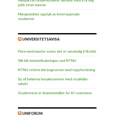
Halvparten undervurderer vansker med å få seg
jobb etter master
Mangedoblet opptak av internasjonale
studenter
UNIVERSITETSAVISA
Flere med master synes det er vanskelig å få jobb
Slik blir immatrikuleringen ved NTNU
NTNU-reform ble begrunnet med toppforskning
Sp vil belønne besøksvenner med studielån-
rabatt
Studentene er drømmemålet for KI-svermene
UNIFORUM