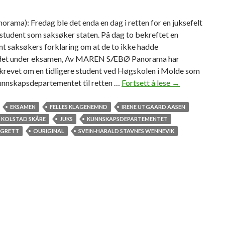
rama): Fredag ble det enda en dag i retten for en juksefelt
tudent som saksøker staten. På dag to bekreftet en
t saksøkers forklaring om at de to ikke hadde
det under eksamen, Av MAREN SÆBØ Panorama har
skrevet om en tidligere student ved Høgskolen i Molde som
Kunnskapsdepartementet til retten …
Fortsett å lese
M
→
e
d
EKSAMEN
FELLES KLAGENEMND
IRENE UTGAARD AASEN
s
 KOLSTAD SKÅRE
JUKS
KUNNSKAPSDEPARTEMENTET
t
NGRETT
OURIGINAL
SVEIN-HARALD STAVNES WENNEVIK
u
d
e
n
t
b
e