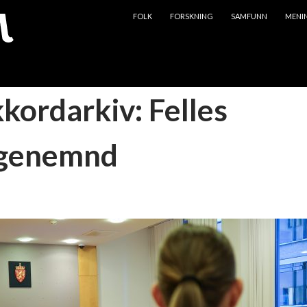
HOPP TIL INNHOLD
FOLK
FORSKNING
SAMFUNN
MENI
kkordarkiv: Felles
agenemnd