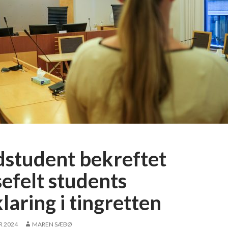
student bekreftet
sefelt students
laring i tingretten
R 2024
MAREN SÆBØ