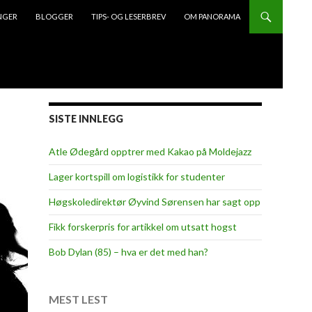
NGER
BLOGGER
TIPS- OG LESERBREV
OM PANORAMA
SISTE INNLEGG
Atle Ødegård opptrer med Kakao på Moldejazz
Lager kortspill om logistikk for studenter
Høgskoledirektør Øyvind Sørensen har sagt opp
Fikk forskerpris for artikkel om utsatt hogst
Bob Dylan (85) – hva er det med han?
MEST LEST