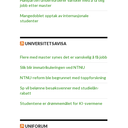
Halvparten undervurderer vansker med å få seg
jobb etter master
Mangedoblet opptak av internasjonale
studenter
UNIVERSITETSAVISA
Flere med master synes det er vanskelig å få jobb
Slik blir immatrikuleringen ved NTNU
NTNU-reform ble begrunnet med toppforskning
Sp vil belønne besøksvenner med studielån-
rabatt
Studentene er drømmemålet for KI-svermene
UNIFORUM