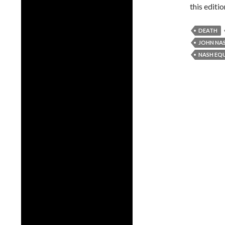
this editi
DEATH
JOHN NA
NASH EQU