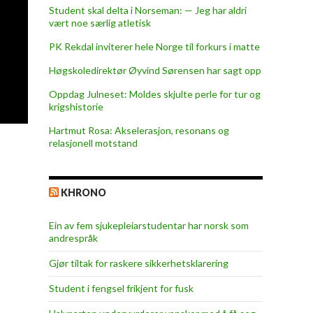
Student skal delta i Norseman: — Jeg har aldri
vært noe særlig atletisk
PK Rekdal inviterer hele Norge til forkurs i matte
Høgskoledirektør Øyvind Sørensen har sagt opp
Oppdag Julneset: Moldes skjulte perle for tur og
krigshistorie
Hartmut Rosa: Akselerasjon, resonans og
relasjonell motstand
KHRONO
Ein av fem sjukepleiar­studentar har norsk som
andrespråk
Gjør tiltak for raskere sikkerhets­klarering
Student i fengsel frikjent for fusk