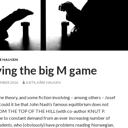
RE HAUGEN
ying the big M game
EMBER 2016
KJETIL KÅRE HAUGEN
 theory, and some fiction involving – among others – Josef
ould it be that John Nash’s famous equilibrium does not
OM THE TOP OF THE HILL (with co-author KNUT P.
 to constant demand from an ever increasing number of
tudents, who (obviously) have problems reading Norwegian,