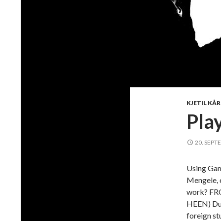
KJETIL KÅ
Pla
20. SEPT
Using Game
Mengele, c
work? FR
HEEN) Due
foreign s