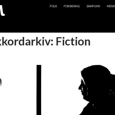
HOPP TIL INNHOLD
FOLK
FORSKNING
SAMFUNN
MENI
kkordarkiv: Fiction