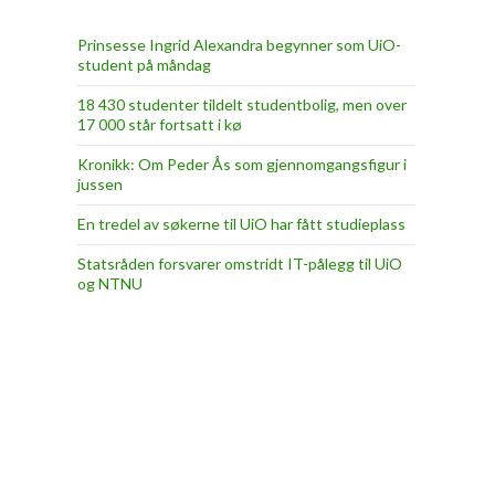
Prinsesse Ingrid Alexandra begynner som UiO-
student på måndag
18 430 studenter tildelt studentbolig, men over
17 000 står fortsatt i kø
Kronikk: Om Peder Ås som gjennomgangsfigur i
jussen
En tredel av søkerne til UiO har fått studieplass
Statsråden forsvarer omstridt IT-pålegg til UiO
og NTNU