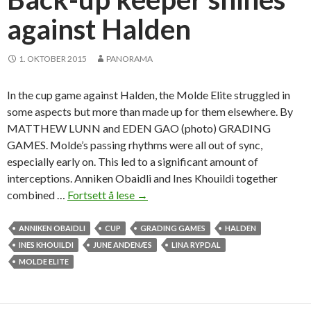
t
against Halden
a
g
a
1. OKTOBER 2015
PANORAMA
i
n
In the cup game against Halden, the Molde Elite struggled in
s
some aspects but more than made up for them elsewhere. By
t
MATTHEW LUNN and EDEN GAO (photo) GRADING
r
GAMES. Molde’s passing rhythms were all out of sync,
e
especially early on. This led to a significant amount of
l
interceptions. Anniken Obaidli and Ines Khouildi together
e
combined …
Fortsett å lese
B
→
g
a
a
c
ANNIKEN OBAIDLI
CUP
GRADING GAMES
HALDEN
t
k
INES KHOUILDI
JUNE ANDENÆS
LINA RYPDAL
i
-
MOLDE ELITE
o
u
n
p