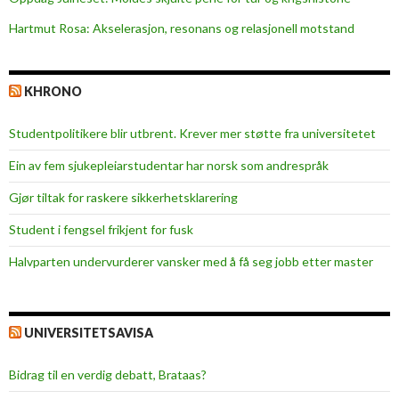
H
Hartmut Rosa: Akselerasjon, resonans og relasjonell motstand
a
l
d
KHRONO
e
n
Studentpolitikere blir utbrent. Krever mer støtte fra universitetet
Ein av fem sjukepleiar­studentar har norsk som andrespråk
Gjør tiltak for raskere sikkerhets­klarering
Student i fengsel frikjent for fusk
Halvparten undervurderer vansker med å få seg jobb etter master
UNIVERSITETSAVISA
Bidrag til en verdig debatt, Brataas?