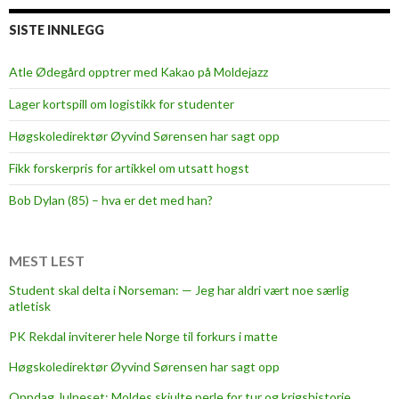
k
e
SISTE INNLEGG
e
p
Atle Ødegård opptrer med Kakao på Moldejazz
e
Lager kortspill om logistikk for studenter
r
s
Høgskoledirektør Øyvind Sørensen har sagt opp
h
Fikk forskerpris for artikkel om utsatt hogst
i
n
Bob Dylan (85) – hva er det med han?
e
s
a
MEST LEST
g
Student skal delta i Norseman: — Jeg har aldri vært noe særlig
a
atletisk
i
PK Rekdal inviterer hele Norge til forkurs i matte
n
s
Høgskoledirektør Øyvind Sørensen har sagt opp
t
Oppdag Julneset: Moldes skjulte perle for tur og krigshistorie