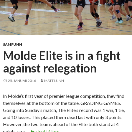
SAMFUNN
Molde Elite is in a fight
against relegation
25. JANUAR 2016
MATT LUNN
In Molde’s first year of premier league competition, they find
themselves at the bottom of the table. GRADING GAMES.
Going into Sunday’s match, The Elite’s record was 1 win, 1 tie,
and 10 losses. This placed them dead last with only 3 points.
However, the two teams ahead of the Elite both stand at 4
points, so a …
Fortsett å lese
M
→