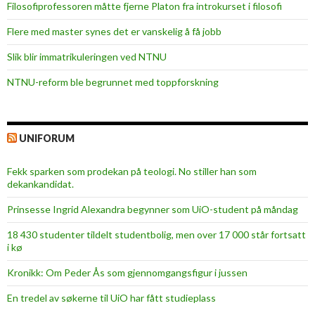
Filosofiprofessoren måtte fjerne Platon fra introkurset i filosofi
Flere med master synes det er vanskelig å få jobb
Slik blir immatrikuleringen ved NTNU
NTNU-reform ble begrunnet med toppforskning
UNIFORUM
Fekk sparken som prodekan på teologi. No stiller han som
dekankandidat.
Prinsesse Ingrid Alexandra begynner som UiO-student på måndag
18 430 studenter tildelt studentbolig, men over 17 000 står fortsatt
i kø
Kronikk: Om Peder Ås som gjennomgangsfigur i jussen
En tredel av søkerne til UiO har fått studieplass