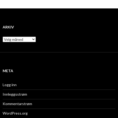
ARKIV
A
r
k
i
v
META
Logg inn
Innleggsstrøm
Kommentarstrøm
WordPress.org