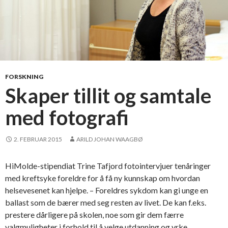
FORSKNING
Skaper tillit og samtale
med fotografi
2. FEBRUAR 2015
ARILD JOHAN WAAGBØ
HiMolde-stipendiat Trine Tafjord fotointervjuer tenåringer
med kreftsyke foreldre for å få ny kunnskap om hvordan
helsevesenet kan hjelpe. – Foreldres sykdom kan gi unge en
ballast som de bærer med seg resten av livet. De kan f.eks.
prestere dårligere på skolen, noe som gir dem færre
valgmuligheter i forhold til å velge utdanning og yrke. …