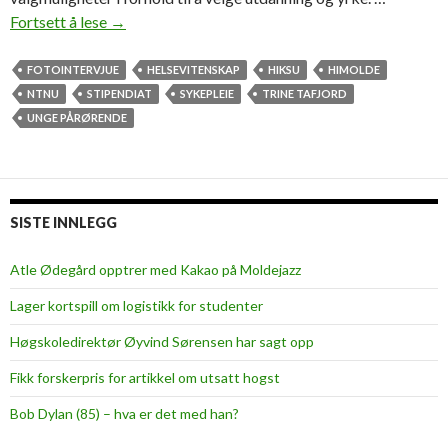
Fortsett å lese
S
→
k
a
FOTOINTERVJUE
HELSEVITENSKAP
HIKSU
HIMOLDE
p
NTNU
STIPENDIAT
SYKEPLEIE
TRINE TAFJORD
e
UNGE PÅRØRENDE
r
t
i
l
SISTE INNLEGG
l
i
Atle Ødegård opptrer med Kakao på Moldejazz
t
Lager kortspill om logistikk for studenter
o
g
Høgskoledirektør Øyvind Sørensen har sagt opp
s
Fikk forskerpris for artikkel om utsatt hogst
a
m
Bob Dylan (85) – hva er det med han?
t