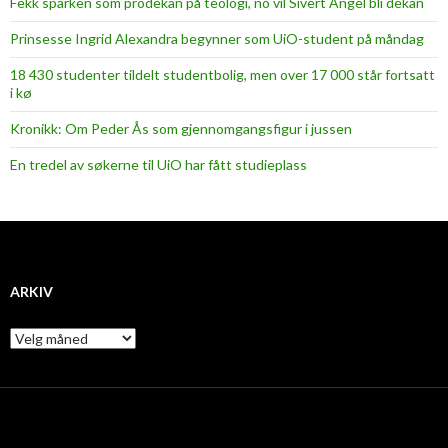
Fekk sparken som prodekan på teologi, no vil Sivert Angel bli dekan
Prinsesse Ingrid Alexandra begynner som UiO-student på måndag
18 430 studenter tildelt studentbolig, men over 17 000 står fortsatt
i kø
Kronikk: Om Peder Ås som gjennomgangsfigur i jussen
En tredel av søkerne til UiO har fått studieplass
ARKIV
A
r
k
i
v