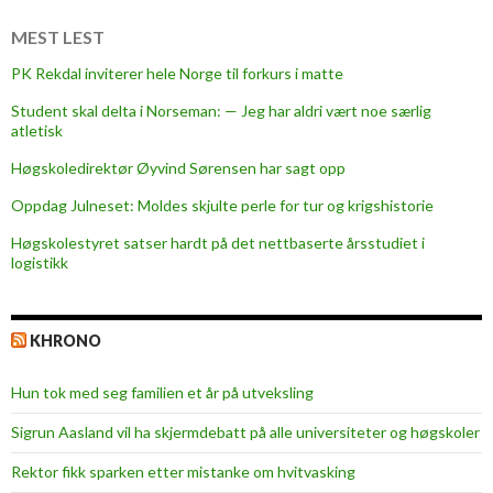
a
l
MEST LEST
e
PK Rekdal inviterer hele Norge til forkurs i matte
m
Student skal delta i Norseman: — Jeg har aldri vært noe særlig
e
atletisk
d
f
Høgskoledirektør Øyvind Sørensen har sagt opp
o
Oppdag Julneset: Moldes skjulte perle for tur og krigshistorie
t
Høgskolestyret satser hardt på det nettbaserte årsstudiet i
o
logistikk
g
r
a
KHRONO
f
i
Hun tok med seg familien et år på utveksling
Sigrun Aasland vil ha skjerm­debatt på alle universiteter og høgskoler
Rektor fikk sparken etter mistanke om hvitvasking