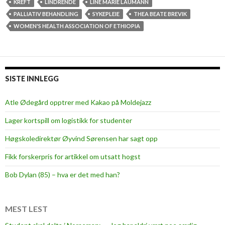
e
KREFT
LINDRENDE
LINE MARIE LAUMANN
v
PALLIATIV BEHANDLING
SYKEPLEIE
THEA BEATE BREVIK
v
WOMEN'S HEALTH ASSOCIATION OF ETHIOPIA
e
i
l
e
SISTE INNLEGG
d
n
Atle Ødegård opptrer med Kakao på Moldejazz
i
Lager kortspill om logistikk for studenter
n
g
Høgskoledirektør Øyvind Sørensen har sagt opp
f
Fikk forskerpris for artikkel om utsatt hogst
o
r
Bob Dylan (85) – hva er det med han?
b
e
h
MEST LEST
a