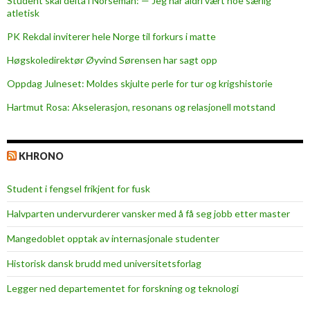
Student skal delta i Norseman: — Jeg har aldri vært noe særlig
n
atletisk
d
PK Rekdal inviterer hele Norge til forkurs i matte
l
i
Høgskoledirektør Øyvind Sørensen har sagt opp
n
Oppdag Julneset: Moldes skjulte perle for tur og krigshistorie
g
Hartmut Rosa: Akselerasjon, resonans og relasjonell motstand
a
v
d
KHRONO
ø
e
Student i fengsel frikjent for fusk
n
d
Halvparten undervurderer vansker med å få seg jobb etter master
e
Mangedoblet opptak av internasjonale studenter
Historisk dansk brudd med universitetsforlag
Legger ned departementet for forskning og teknologi