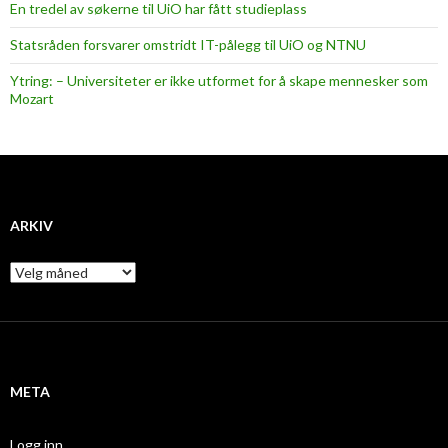
En tredel av søkerne til UiO har fått studieplass
Statsråden forsvarer omstridt IT-pålegg til UiO og NTNU
Ytring: – Universiteter er ikke utformet for å skape mennesker som
Mozart
ARKIV
A
r
k
i
v
META
Logg inn