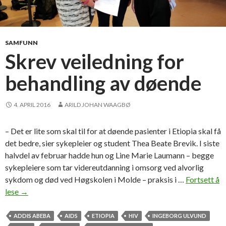
SAMFUNN
Skrev veiledning for
behandling av døende
4. APRIL 2016
ARILD JOHAN WAAGBØ
– Det er lite som skal til for at døende pasienter i Etiopia skal få
det bedre, sier sykepleier og student Thea Beate Brevik. I siste
halvdel av februar hadde hun og Line Marie Laumann – begge
sykepleiere som tar videreutdanning i omsorg ved alvorlig
sykdom og død ved Høgskolen i Molde – praksis i …
Fortsett å
lese
S
→
k
r
ADDIS ABEBA
AIDS
ETIOPIA
HIV
INGEBORG ULVUND