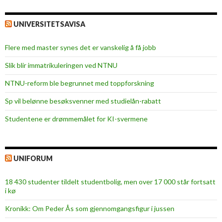
UNIVERSITETSAVISA
Flere med master synes det er vanskelig å få jobb
Slik blir immatrikuleringen ved NTNU
NTNU-reform ble begrunnet med toppforskning
Sp vil belønne besøksvenner med studielån-rabatt
Studentene er drømmemålet for KI-svermene
UNIFORUM
18 430 studenter tildelt studentbolig, men over 17 000 står fortsatt
i kø
Kronikk: Om Peder Ås som gjennomgangsfigur i jussen