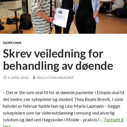
SAMFUNN
Skrev veiledning for
behandling av døende
4. APRIL 2016
ARILD JOHAN WAAGBØ
– Det er lite som skal til for at døende pasienter i Etiopia skal få
det bedre, sier sykepleier og student Thea Beate Brevik. I siste
halvdel av februar hadde hun og Line Marie Laumann – begge
sykepleiere som tar videreutdanning i omsorg ved alvorlig
sykdom og død ved Høgskolen i Molde – praksis i …
Fortsett å
lese
S
→