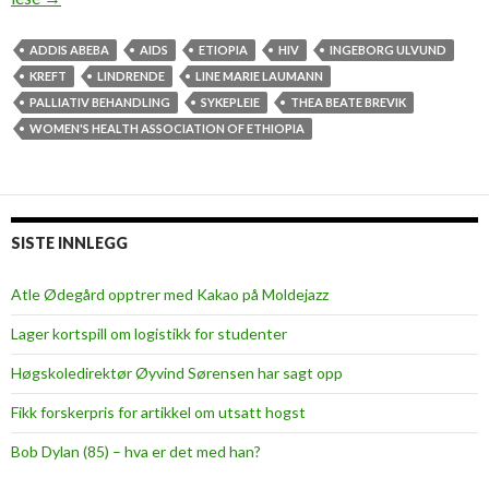
k
r
ADDIS ABEBA
AIDS
ETIOPIA
HIV
INGEBORG ULVUND
e
KREFT
LINDRENDE
LINE MARIE LAUMANN
v
PALLIATIV BEHANDLING
SYKEPLEIE
THEA BEATE BREVIK
v
WOMEN'S HEALTH ASSOCIATION OF ETHIOPIA
e
i
l
e
SISTE INNLEGG
d
n
Atle Ødegård opptrer med Kakao på Moldejazz
i
Lager kortspill om logistikk for studenter
n
g
Høgskoledirektør Øyvind Sørensen har sagt opp
f
Fikk forskerpris for artikkel om utsatt hogst
o
r
Bob Dylan (85) – hva er det med han?
b