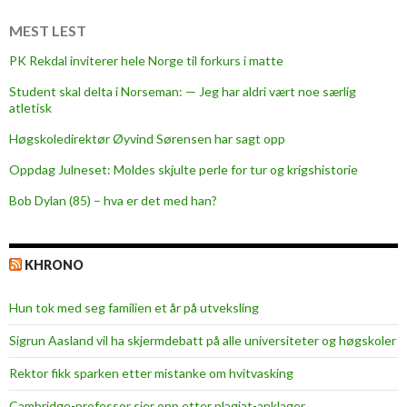
e
h
MEST LEST
a
PK Rekdal inviterer hele Norge til forkurs i matte
n
Student skal delta i Norseman: — Jeg har aldri vært noe særlig
d
atletisk
l
i
Høgskoledirektør Øyvind Sørensen har sagt opp
n
Oppdag Julneset: Moldes skjulte perle for tur og krigshistorie
g
Bob Dylan (85) – hva er det med han?
a
v
d
KHRONO
ø
e
Hun tok med seg familien et år på utveksling
n
d
Sigrun Aasland vil ha skjerm­debatt på alle universiteter og høgskoler
e
Rektor fikk sparken etter mistanke om hvitvasking
Cambridge-professor sier opp etter plagiat-anklager