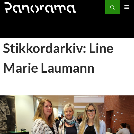
Søk
HOPP
PRIMÆ
TIL
INNHOLD
Stikkordarkiv: Line
Marie Laumann