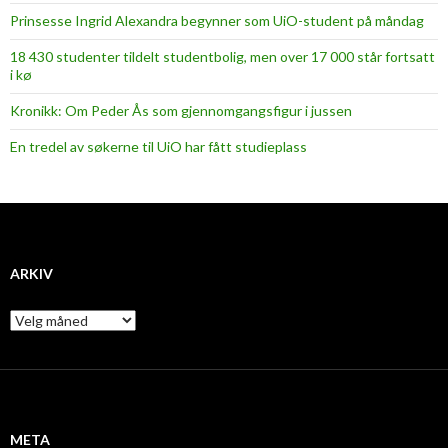
Prinsesse Ingrid Alexandra begynner som UiO-student på måndag
18 430 studenter tildelt studentbolig, men over 17 000 står fortsatt
i kø
Kronikk: Om Peder Ås som gjennomgangsfigur i jussen
En tredel av søkerne til UiO har fått studieplass
ARKIV
A
r
k
i
v
META