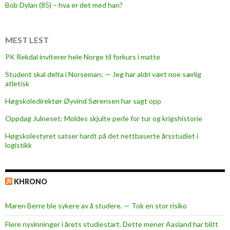
y
Bob Dylan (85) – hva er det med han?
k
e
p
MEST LEST
l
PK Rekdal inviterer hele Norge til forkurs i matte
e
Student skal delta i Norseman: — Jeg har aldri vært noe særlig
i
atletisk
e
-
Høgskoledirektør Øyvind Sørensen har sagt opp
o
Oppdag Julneset: Moldes skjulte perle for tur og krigshistorie
g
Høgskolestyret satser hardt på det nettbaserte årsstudiet i
v
logistikk
e
r
n
KHRONO
e
p
Maren Berre ble sykere av å studere. — Tok en stor risiko
l
e
Flere nyvinninger i årets studiestart. Dette mener Aasland har blitt