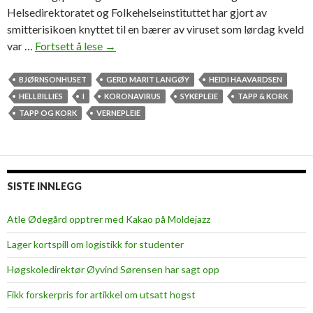
Helsedirektoratet og Folkehelseinstituttet har gjort av
smitterisikoen knyttet til en bærer av viruset som lørdag kveld
var …
Fortsett å lese
K
→
o
r
BJØRNSONHUSET
GERD MARIT LANGØY
HEIDI HAAVARDSEN
o
HELLBILLIES
I
KORONAVIRUS
SYKEPLEIE
TAPP & KORK
n
TAPP OG KORK
VERNEPLEIE
o
a
v
i
SISTE INNLEGG
r
u
Atle Ødegård opptrer med Kakao på Moldejazz
s
Lager kortspill om logistikk for studenter
e
t
Høgskoledirektør Øyvind Sørensen har sagt opp
:
Fikk forskerpris for artikkel om utsatt hogst
S