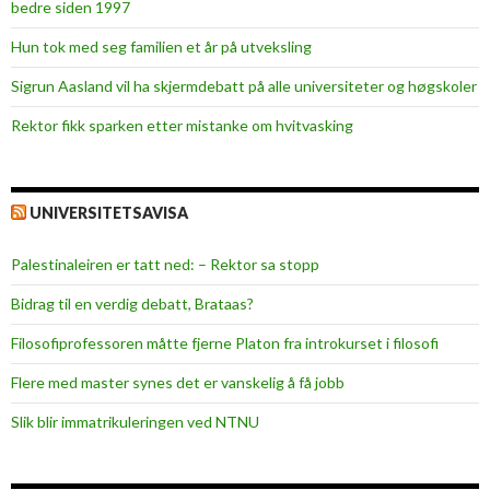
bedre siden 1997
i
e
Hun tok med seg familien et år på utveksling
s
Sigrun Aasland vil ha skjerm­debatt på alle universiteter og høgskoler
t
u
Rektor fikk sparken etter mistanke om hvitvasking
d
e
n
UNIVERSITETSAVISA
t
e
Palestinaleiren er tatt ned: – Rektor sa stopp
r
i
Bidrag til en verdig debatt, Brataas?
p
Filosofiprofessoren måtte fjerne Platon fra introkurset i filosofi
r
a
Flere med master synes det er vanskelig å få jobb
k
Slik blir immatrikuleringen ved NTNU
s
i
s