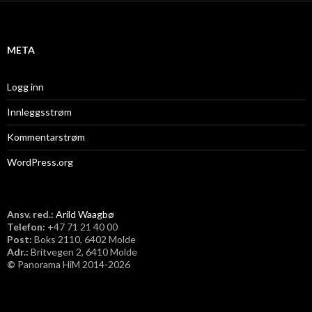
i
v
META
Logg inn
Innleggsstrøm
Kommentarstrøm
WordPress.org
Ansv. red.:
Arild Waagbø
Telefon:
​+47 71 21 40 00
Post:
Boks 2110, 6402 Molde
Adr.:
Britvegen 2, 6410 Molde
©
Panorama HiM 2014-2026