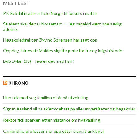
e
MEST LEST
s
PK Rekdal inviterer hele Norge til forkurs i matte
s
Student skal delta i Norseman: — Jeg har aldri vært noe særlig
atletisk
Høgskoledirektør Øyvind Sørensen har sagt opp
Oppdag Julneset: Moldes skjulte perle for tur og krigshistorie
Bob Dylan (85) – hva er det med han?
KHRONO
Hun tok med seg familien et år på utveksling
Sigrun Aasland vil ha skjerm­debatt på alle universiteter og høgskoler
Rektor fikk sparken etter mistanke om hvitvasking
Cambridge-professor sier opp etter plagiat-anklager