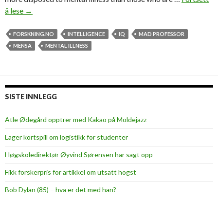
å lese
T
→
h
e
FORSKNING.NO
INTELLIGENCE
IQ
MAD PROFESSOR
d
MENSA
MENTAL ILLNESS
a
n
g
e
SISTE INNLEGG
r
s
Atle Ødegård opptrer med Kakao på Moldejazz
o
Lager kortspill om logistikk for studenter
f
s
Høgskoledirektør Øyvind Sørensen har sagt opp
m
Fikk forskerpris for artikkel om utsatt hogst
a
r
Bob Dylan (85) – hva er det med han?
t
n