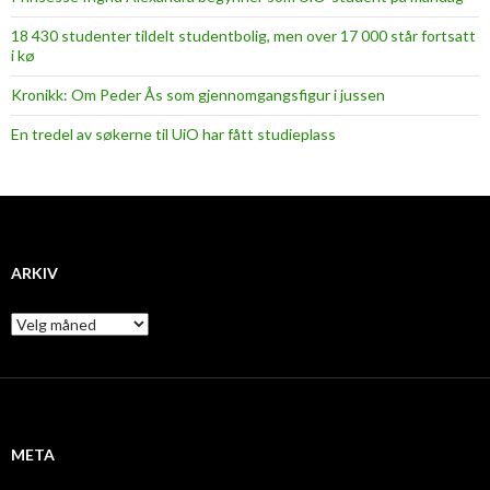
18 430 studenter tildelt studentbolig, men over 17 000 står fortsatt
i kø
Kronikk: Om Peder Ås som gjennomgangsfigur i jussen
En tredel av søkerne til UiO har fått studieplass
ARKIV
A
r
k
i
v
META