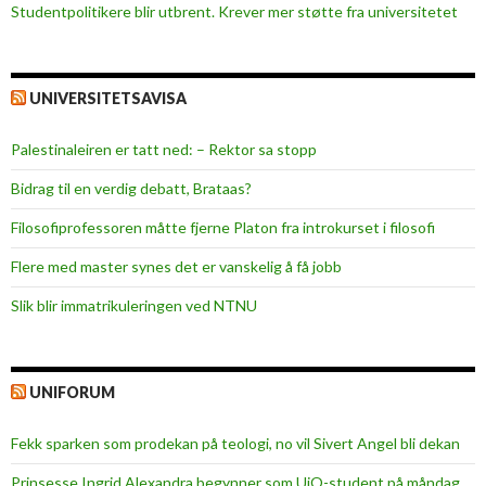
Studentpolitikere blir utbrent. Krever mer støtte fra universitetet
UNIVERSITETSAVISA
Palestinaleiren er tatt ned: – Rektor sa stopp
Bidrag til en verdig debatt, Brataas?
Filosofiprofessoren måtte fjerne Platon fra introkurset i filosofi
Flere med master synes det er vanskelig å få jobb
Slik blir immatrikuleringen ved NTNU
UNIFORUM
Fekk sparken som prodekan på teologi, no vil Sivert Angel bli dekan
Prinsesse Ingrid Alexandra begynner som UiO-student på måndag