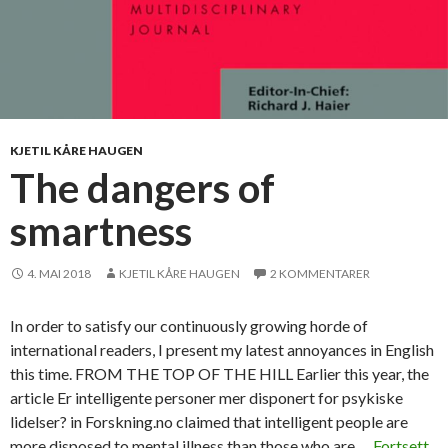
KJETIL KÅRE HAUGEN
The dangers of
smartness
4. MAI 2018
KJETIL KÅRE HAUGEN
2 KOMMENTARER
In order to satisfy our continuously growing horde of
international readers, I present my latest annoyances in English
this time. FROM THE TOP OF THE HILL Earlier this year, the
article Er intelligente personer mer disponert for psykiske
lidelser? in Forskning.no claimed that intelligent people are
more disposed to mental illness than those who are …
Fortsett