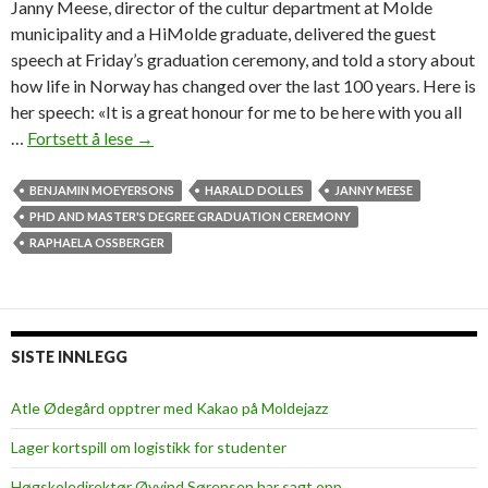
Janny Meese, director of the cultur department at Molde
municipality and a HiMolde graduate, delivered the guest
speech at Friday’s graduation ceremony, and told a story about
how life in Norway has changed over the last 100 years. Here is
her speech: «It is a great honour for me to be here with you all
…
Fortsett å lese
«
→
5
y
BENJAMIN MOEYERSONS
HARALD DOLLES
JANNY MEESE
e
PHD AND MASTER'S DEGREE GRADUATION CEREMONY
a
RAPHAELA OSSBERGER
r
s
a
g
SISTE INNLEGG
o
I
Atle Ødegård opptrer med Kakao på Moldejazz
w
Lager kortspill om logistikk for studenter
a
s
Høgskoledirektør Øyvind Sørensen har sagt opp