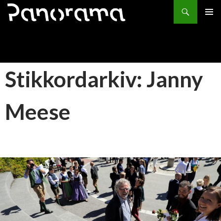
Søk
HOPP
PRIMÆ
TIL
INNHOLD
Stikkordarkiv: Janny
Meese