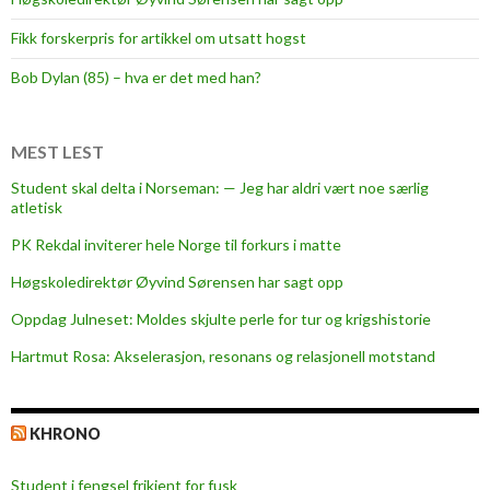
o
Fikk forskerpris for artikkel om utsatt hogst
n
e
Bob Dylan (85) – hva er det med han?
o
f
y
MEST LEST
o
Student skal delta i Norseman: — Jeg har aldri vært noe særlig
u
atletisk
s
PK Rekdal inviterer hele Norge til forkurs i matte
i
t
Høgskoledirektør Øyvind Sørensen har sagt opp
t
Oppdag Julneset: Moldes skjulte perle for tur og krigshistorie
i
Hartmut Rosa: Akselerasjon, resonans og relasjonell motstand
n
g
h
KHRONO
e
r
Student i fengsel frikjent for fusk
e