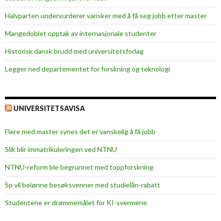
i
Halvparten undervurderer vansker med å få seg jobb etter master
n
Mangedoblet opptak av internasjonale studenter
t
h
Historisk dansk brudd med universitetsforlag
i
Legger ned departementet for forskning og teknologi
s
a
u
d
UNIVERSITETSAVISA
i
t
Flere med master synes det er vanskelig å få jobb
o
Slik blir immatrikuleringen ved NTNU
r
i
NTNU-reform ble begrunnet med toppforskning
u
Sp vil belønne besøksvenner med studielån-rabatt
m
.
Studentene er drømmemålet for KI-svermene
1