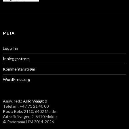
r
d
k
n
i
o
v
t
h
META
a
v
Logg inn
e
Innleggsstrøm
b
e
Kommentarstrøm
e
WordPress.org
n
p
o
s
Ansv. red.:
Arild Waagbø
Telefon:
​+47 71 21 40 00
s
Post:
Boks 2110, 6402 Molde
i
Adr.:
Britvegen 2, 6410 Molde
b
©
Panorama HiM 2014-2026
l