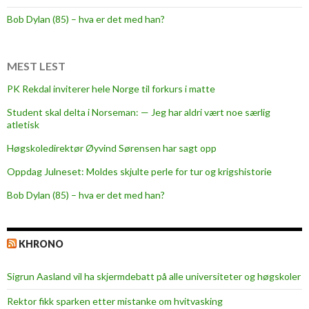
g
Bob Dylan (85) – hva er det med han?
j
e
n
MEST LEST
n
PK Rekdal inviterer hele Norge til forkurs i matte
o
Student skal delta i Norseman: — Jeg har aldri vært noe særlig
m
atletisk
i
n
Høgskoledirektør Øyvind Sørensen har sagt opp
s
Oppdag Julneset: Moldes skjulte perle for tur og krigshistorie
t
Bob Dylan (85) – hva er det med han?
i
t
u
KHRONO
s
j
Sigrun Aasland vil ha skjerm­debatt på alle universiteter og høgskoler
o
n
Rektor fikk sparken etter mistanke om hvitvasking