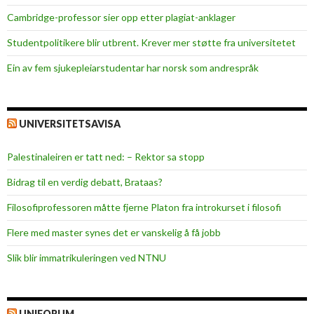
e
Cambridge-professor sier opp etter plagiat-anklager
n
e
Studentpolitikere blir utbrent. Krever mer støtte fra universitetet
:
Ein av fem sjukepleiar­studentar har norsk som andrespråk
S
S
B
,
UNIVERSITETSAVISA
u
a
Palestinaleiren er tatt ned: – Rektor sa stopp
v
Bidrag til en verdig debatt, Brataas?
h
e
Filosofiprofessoren måtte fjerne Platon fra introkurset i filosofi
n
Flere med master synes det er vanskelig å få jobb
g
i
Slik blir immatrikuleringen ved NTNU
g
h
e
UNIFORUM