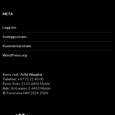
v
META
Logg inn
Innleggsstrøm
Kommentarstrøm
WordPress.org
Ansv. red.:
Arild Waagbø
Telefon:
​+47 71 21 40 00
Post:
Boks 2110, 6402 Molde
Adr.:
Britvegen 2, 6410 Molde
©
Panorama HiM 2014-2026