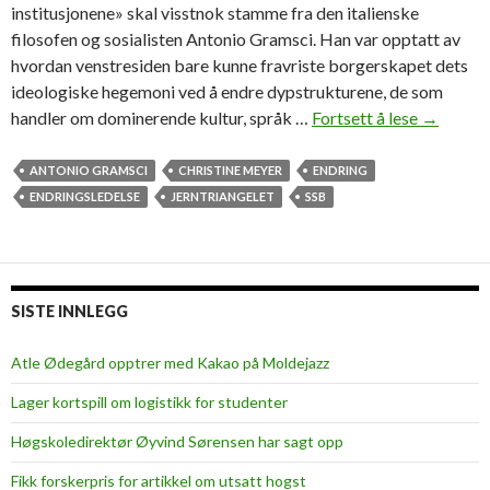
institusjonene» skal visstnok stamme fra den italienske
filosofen og sosialisten Antonio Gramsci. Han var opptatt av
hvordan venstresiden bare kunne fravriste borgerskapet dets
ideologiske hegemoni ved å endre dypstrukturene, de som
handler om dominerende kultur, språk …
Fortsett å lese
D
→
e
n
ANTONIO GRAMSCI
CHRISTINE MEYER
ENDRING
l
ENDRINGSLEDELSE
JERNTRIANGELET
SSB
a
n
g
e
SISTE INNLEGG
m
a
Atle Ødegård opptrer med Kakao på Moldejazz
r
Lager kortspill om logistikk for studenter
s
j
Høgskoledirektør Øyvind Sørensen har sagt opp
e
Fikk forskerpris for artikkel om utsatt hogst
n