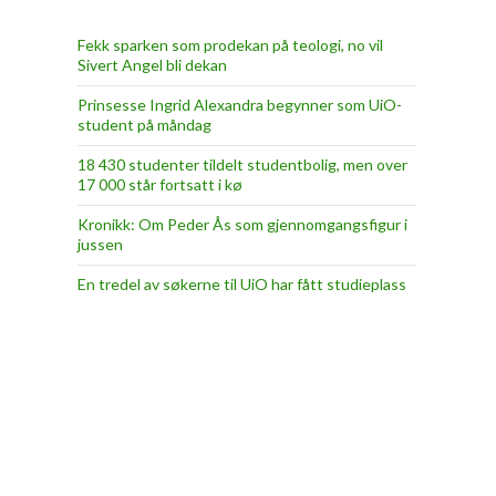
Fekk sparken som prodekan på teologi, no vil
Sivert Angel bli dekan
Prinsesse Ingrid Alexandra begynner som UiO-
student på måndag
18 430 studenter tildelt studentbolig, men over
17 000 står fortsatt i kø
Kronikk: Om Peder Ås som gjennomgangsfigur i
jussen
En tredel av søkerne til UiO har fått studieplass