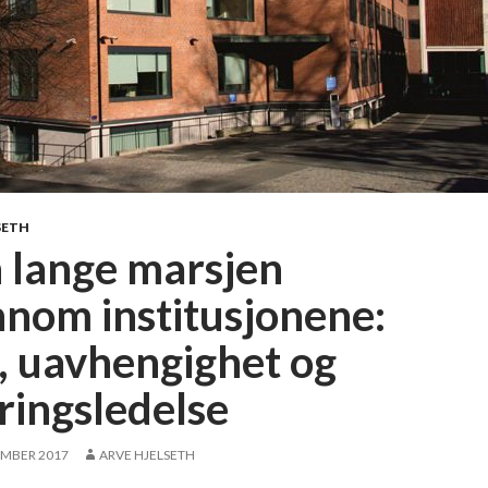
SETH
 lange marsjen
nnom institusjonene:
, uavhengighet og
ringsledelse
EMBER 2017
ARVE HJELSETH