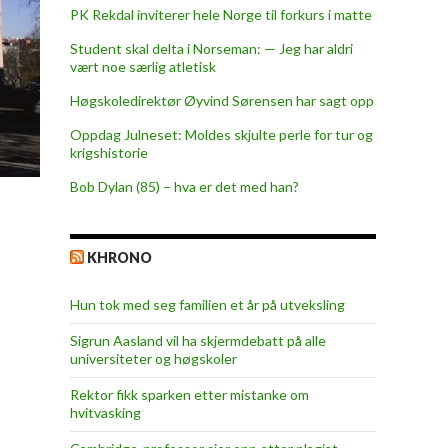
PK Rekdal inviterer hele Norge til forkurs i matte
Student skal delta i Norseman: — Jeg har aldri
vært noe særlig atletisk
Høgskoledirektør Øyvind Sørensen har sagt opp
Oppdag Julneset: Moldes skjulte perle for tur og
krigshistorie
Bob Dylan (85) – hva er det med han?
KHRONO
Hun tok med seg familien et år på utveksling
Sigrun Aasland vil ha skjerm­debatt på alle
universiteter og høgskoler
Rektor fikk sparken etter mistanke om
hvitvasking