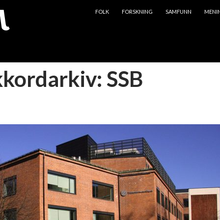
HOPP TIL INNHOLD
FOLK
FORSKNING
SAMFUNN
MENI
kkordarkiv: SSB