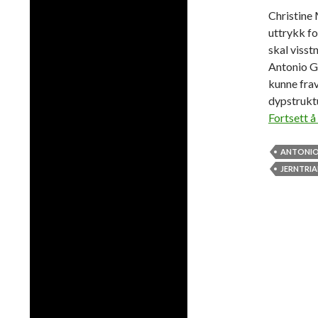
Christine
uttrykk f
skal visst
Antonio G
kunne fra
dypstrukt
Fortsett å
ANTONIO
JERNTRI