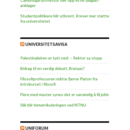
Cambridge-professor sier opp etter plagiat-
anklager
Studentpolitikere blir utbrent. Krever mer støtte
fra universitetet
UNIVERSITETSAVISA
Palestinaleiren er tatt ned: – Rektor sa stopp
Bidrag til en verdig debatt, Brataas?
Filosofiprofessoren måtte fjerne Platon fra
introkurset i filosofi
Flere med master synes det er vanskelig å få jobb
Slik blir immatrikuleringen ved NTNU
UNIFORUM