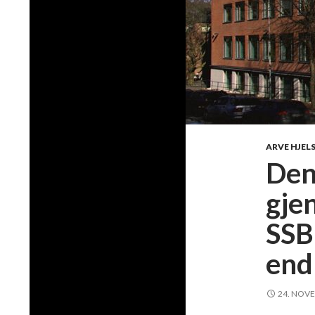
ARVE HJEL
Den
gje
SSB
end
24. NOV