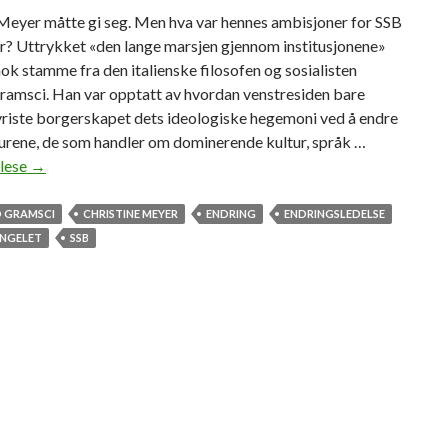
 Meyer måtte gi seg. Men hva var hennes ambisjoner for SSB
or? Uttrykket «den lange marsjen gjennom institusjonene»
nok stamme fra den italienske filosofen og sosialisten
ramsci. Han var opptatt av hvordan venstresiden bare
vriste borgerskapet dets ideologiske hegemoni ved å endre
urene, de som handler om dominerende kultur, språk …
 lese
D
→
e
n
 GRAMSCI
CHRISTINE MEYER
ENDRING
ENDRINGSLEDELSE
l
ANGELET
SSB
a
n
g
e
m
a
r
s