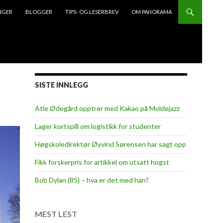
NGER
BLOGGER
TIPS- OG LESERBREV
OM PANORAMA
SISTE INNLEGG
Atle Ødegård opptrer med Kakao på Moldejazz
Lager kortspill om logistikk for studenter
Høgskoledirektør Øyvind Sørensen har sagt opp
Fikk forskerpris for artikkel om utsatt hogst
Bob Dylan (85) – hva er det med han?
MEST LEST