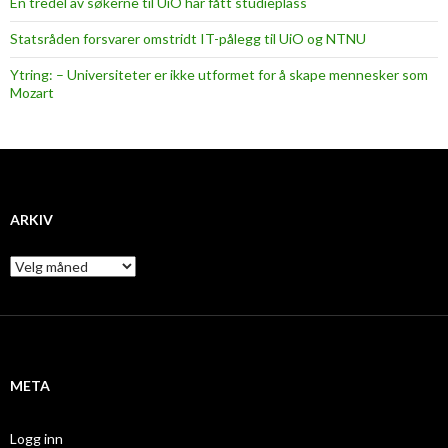
En tredel av søkerne til UiO har fått studieplass
Statsråden forsvarer omstridt IT-pålegg til UiO og NTNU
Ytring: – Universiteter er ikke utformet for å skape mennesker som
Mozart
ARKIV
A
r
k
i
v
META
Logg inn