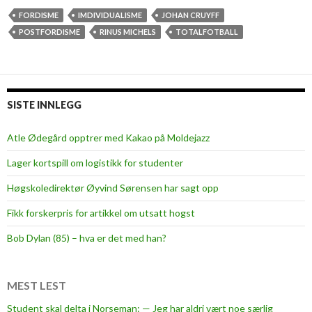
u
FORDISME
IMDIVIDUALISME
JOHAN CRUYFF
y
POSTFORDISME
RINUS MICHELS
TOTALFOTBALL
f
f
–
e
SISTE INNLEGG
n
s
Atle Ødegård opptrer med Kakao på Moldejazz
o
Lager kortspill om logistikk for studenter
s
i
Høgskoledirektør Øyvind Sørensen har sagt opp
o
Fikk forskerpris for artikkel om utsatt hogst
l
o
Bob Dylan (85) – hva er det med han?
g
i
s
MEST LEST
k
Student skal delta i Norseman: — Jeg har aldri vært noe særlig