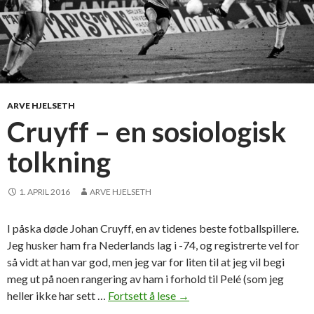
ARVE HJELSETH
Cruyff – en sosiologisk
tolkning
1. APRIL 2016
ARVE HJELSETH
I påska døde Johan Cruyff, en av tidenes beste fotballspillere.
Jeg husker ham fra Nederlands lag i -74, og registrerte vel for
så vidt at han var god, men jeg var for liten til at jeg vil begi
meg ut på noen rangering av ham i forhold til Pelé (som jeg
heller ikke har sett …
Fortsett å lese
C
→
r