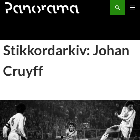
Søk
HOPP
PRIMÆ
TIL
INNHOLD
Stikkordarkiv: Johan
Cruyff