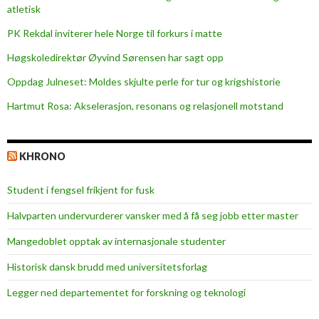
t
atletisk
o
PK Rekdal inviterer hele Norge til forkurs i matte
l
k
Høgskoledirektør Øyvind Sørensen har sagt opp
n
Oppdag Julneset: Moldes skjulte perle for tur og krigshistorie
i
Hartmut Rosa: Akselerasjon, resonans og relasjonell motstand
n
g
KHRONO
Student i fengsel frikjent for fusk
Halvparten undervurderer vansker med å få seg jobb etter master
Mangedoblet opptak av internasjonale studenter
Historisk dansk brudd med universitetsforlag
Legger ned departementet for forskning og teknologi