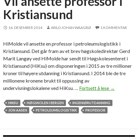
Vil ansette professor i
Kristiansund
16. DESEMBER 2014
ARILD JOHAN WAAGBØ
1 KOMMENTAR
HiMolde vil ansette en professor i petroleumslogistikk i
Kristiansund. Det går fram av et brev høgskoledirektør Gerd
Marit Langøy ved HiMolde har sendt til Høgskolesenteret i
Kristiansund (HiKsu) om disponeringen i 2015 av tre millioner
kroner til høyere utdanning i Kristiansund. I 2014 ble de tre
millionene kronene brukt til oppussing av
undervisningslokalene ved HiKsu. …
Fortsett å lese
V
→
i
l
HIKSU
HØGSKOLEN I BERGEN
INGENIØRUTDANNING
a
JON AASEN
PETROLEUMSLOGISTIKK
PROFESSOR
n
s
e