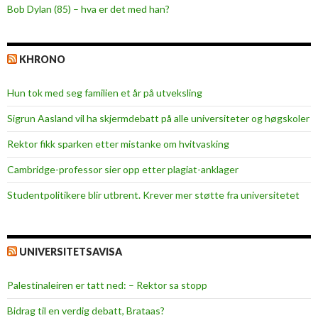
Bob Dylan (85) – hva er det med han?
a
n
s
KHRONO
u
n
Hun tok med seg familien et år på utveksling
d
Sigrun Aasland vil ha skjerm­debatt på alle universiteter og høgskoler
Rektor fikk sparken etter mistanke om hvitvasking
Cambridge-professor sier opp etter plagiat-anklager
Studentpolitikere blir utbrent. Krever mer støtte fra universitetet
UNIVERSITETSAVISA
Palestinaleiren er tatt ned: – Rektor sa stopp
Bidrag til en verdig debatt, Brataas?