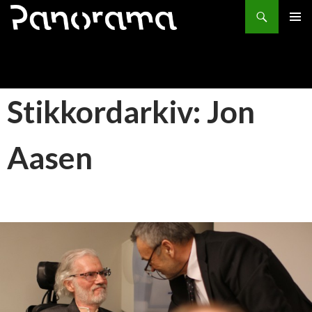
Søk
HOPP
PRIMÆ
TIL
INNHOLD
Stikkordarkiv: Jon
Aasen