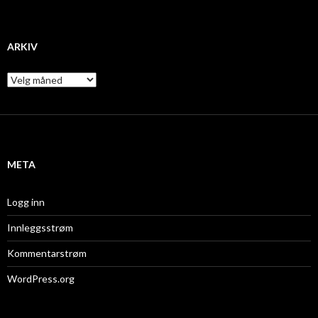
ARKIV
A
r
k
i
v
META
Logg inn
Innleggsstrøm
Kommentarstrøm
WordPress.org