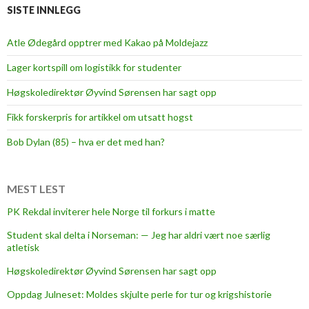
t
SISTE INNLEGG
t
e
Atle Ødegård opptrer med Kakao på Moldejazz
p
Lager kortspill om logistikk for studenter
r
o
Høgskoledirektør Øyvind Sørensen har sagt opp
f
Fikk forskerpris for artikkel om utsatt hogst
e
s
Bob Dylan (85) – hva er det med han?
s
o
r
MEST LEST
i
PK Rekdal inviterer hele Norge til forkurs i matte
K
Student skal delta i Norseman: — Jeg har aldri vært noe særlig
r
atletisk
i
s
Høgskoledirektør Øyvind Sørensen har sagt opp
t
Oppdag Julneset: Moldes skjulte perle for tur og krigshistorie
i