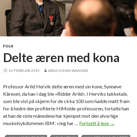
FOLK
Delte æren med kona
10. FEBRUAR 2015
ARILD JOHAN WAAGBØ
Professor Arild Hervik delte æren med sin kone, Synnøve
Kåresen, da han i dag ble «Ridder Arild». I Herviks takketale,
som ble vist på skjerm for de cirka 100 som hadde møtt fram
for å hedre den profilerte HiMolde-professoren, fortalte han
at han de siste månedene har kjempet mot den alvorlige
muskelsykdommen IBM: «Jeg har …
Fortsett å lese
D
→
e