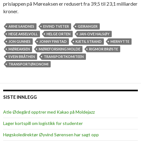
prislappen på Møreaksen er redusert fra 39,5 til 23,1 milliarder
kroner.
ARNE SANDNES
EIVIND TVETER
GEIRANGER
HEGE AKSELVOLL
HELGE ORTEN
JAN-OVE HALSØY
JON GUNNES
JONNY FINSTAD
KJETIL STRAND
MERNYTTE
MØREAKSEN
MØREFORSKING MOLDE
RIGMOR BRØSTE
SVEIN BRÅTHEN
TRANSPORTKOMITEEN
TRANSPORTØKONOMI
SISTE INNLEGG
Atle Ødegård opptrer med Kakao på Moldejazz
Lager kortspill om logistikk for studenter
Høgskoledirektør Øyvind Sørensen har sagt opp