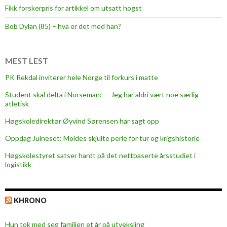
Fikk forskerpris for artikkel om utsatt hogst
Bob Dylan (85) – hva er det med han?
MEST LEST
PK Rekdal inviterer hele Norge til forkurs i matte
Student skal delta i Norseman: — Jeg har aldri vært noe særlig
atletisk
Høgskoledirektør Øyvind Sørensen har sagt opp
Oppdag Julneset: Moldes skjulte perle for tur og krigshistorie
Høgskolestyret satser hardt på det nettbaserte årsstudiet i
logistikk
KHRONO
Hun tok med seg familien et år på utveksling