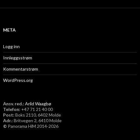
k
i
v
META
Logg inn
Innleggsstrøm
Kommentarstrøm
WordPress.org
Ansv. red.:
Arild Waagbø
Telefon:
​+47 71 21 40 00
Post:
Boks 2110, 6402 Molde
Adr.:
Britvegen 2, 6410 Molde
©
Panorama HiM 2014-2026