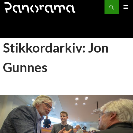
Søk
HOPP
PRIMÆ
TIL
INNHOLD
Stikkordarkiv: Jon
Gunnes