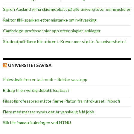
Sigrun Aasland vil ha skjerm­debatt på alle universiteter og høgskoler
Rektor fikk sparken etter mistanke om hvitvasking
Cambridge-professor sier opp etter plagiat-anklager
Studentpolitikere blir utbrent. Krever mer støtte fra universitetet
UNIVERSITETSAVISA
Palestinaleiren er tatt ned: – Rektor sa stopp
Bidrag til en verdig debatt, Brataas?
Filosofiprofessoren måtte fjerne Platon fra introkurset i filosofi
Flere med master synes det er vanskelig å få jobb
Slik blir immatrikuleringen ved NTNU