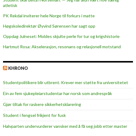
atletisk
PK Rekdal inviterer hele Norge til forkurs i matte
Høgskoledirektør Øyvind Sørensen har sagt opp
Oppdag Julneset: Moldes skjulte perle for tur og krigshistorie
Hartmut Rosa: Akselerasjon, resonans og relasjonell motstand
KHRONO
Studentpolitikere blir utbrent. Krever mer støtte fra universitetet
Ein av fem sjukepleiar­studentar har norsk som andrespråk
Gjør tiltak for raskere sikkerhets­klarering
Student i fengsel frikjent for fusk
Halvparten undervurderer vansker med å få seg jobb etter master