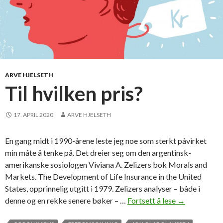
ARVE HJELSETH
Til hvilken pris?
17. APRIL 2020
ARVE HJELSETH
En gang midt i 1990-årene leste jeg noe som sterkt påvirket
min måte å tenke på. Det dreier seg om den argentinsk-
amerikanske sosiologen Viviana A. Zelizers bok Morals and
Markets. The Development of Life Insurance in the United
States, opprinnelig utgitt i 1979. Zelizers analyser – både i
denne og en rekke senere bøker – …
Fortsett å lese
T
→
i