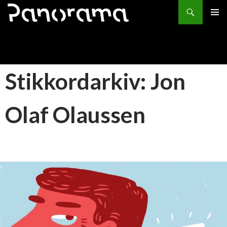
Søk
HOPP
PRIMÆ
TIL
INNHOLD
Stikkordarkiv: Jon
Olaf Olaussen