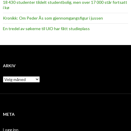
18 430 studenter tildelt studentbolig, men over 17 000 står fortsatt
i kø
Kronikk: Om Peder Ås som gjennomgangsfigur i jussen
En tredel av søkerne til UiO har fått studieplass
ARKIV
A
r
k
i
v
META
Logg inn