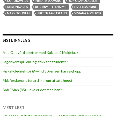
l
CORONAVIRUS
FREDRIK SOLVANG
JON OLAF OLAUSSEN
h
KORONAVIRUS
KOST/NYTTE-ANALYSE
LIVSFORSIKRING
v
MARY DOUGLAS
PREBEN AAVITSLAND
VIVIANA A. ZELIZER
i
l
k
e
SISTE INNLEGG
n
p
Atle Ødegård opptrer med Kakao på Moldejazz
r
Lager kortspill om logistikk for studenter
i
s
Høgskoledirektør Øyvind Sørensen har sagt opp
?
Fikk forskerpris for artikkel om utsatt hogst
Bob Dylan (85) – hva er det med han?
MEST LEST
Student skal delta i Norseman: — Jeg har aldri vært noe særlig