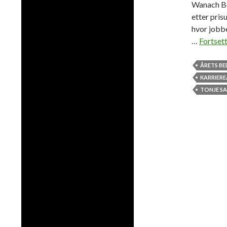
Wanach Ber
etter pri
hvor jobbe
…
Fortsett
ÅRETS BE
KARRIER
TONJE S