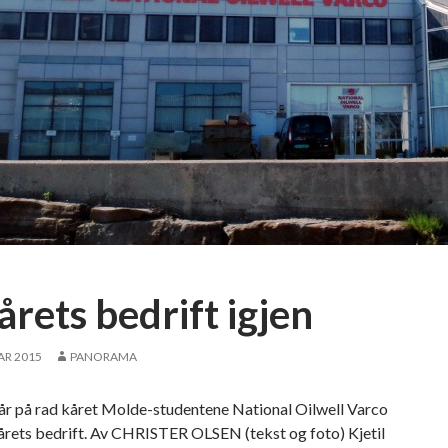
r
t
e
K
a
r
r
i
e
r
e
a
f
årets bedrift igjen
t
e
AR 2015
PANORAMA
n
o
 år på rad kåret Molde-studentene National Oilwell Varco
g
årets bedrift. Av CHRISTER OLSEN (tekst og foto) Kjetil
f