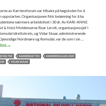
erne av Karriereforum var tilbake på høgskolen for å
m oppstarten. Organisasjonen fikk belønning for å ha
tudentene nærmere arbeidslivet i 30 år. Av KARI-ANNE
t & foto) Moldenserne Roar Lervik, organisasjonssjef i
omsdal idrettskrets, og Vidar Skaar, administrerende
 Gjensidige Nordmøre og Romsdal, var de som i sin …
 lese
R
→
e
i
RE HELTNE
KARRIEREAFTEN
KARRIEREDAGEN 2020
n
VIK
VIDAR SKAAR
t
r
o
d
u
s
e