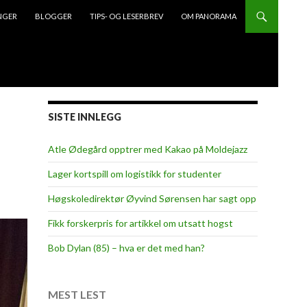
NGER
BLOGGER
TIPS- OG LESERBREV
OM PANORAMA
SISTE INNLEGG
Atle Ødegård opptrer med Kakao på Moldejazz
Lager kortspill om logistikk for studenter
Høgskoledirektør Øyvind Sørensen har sagt opp
Fikk forskerpris for artikkel om utsatt hogst
Bob Dylan (85) – hva er det med han?
MEST LEST