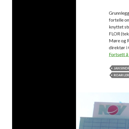
Grunnlegg
fortelle o
knyttet s
FLOR (teks
Møre og R
direktør i
Fortsett å
JAN SIND
ROAR LER