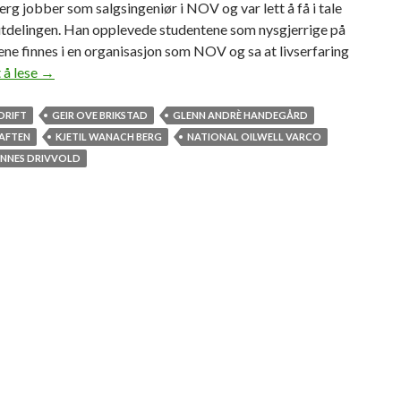
g jobber som salgsingeniør i NOV og var lett å få i tale
i
sutdelingen. Han opplevede studentene som nysgjerrige på
k
ne finnes i en organisasjon som NOV og sa at livserfaring
k
 å lese
B
→
1
l
0
e
DRIFT
GEIR OVE BRIKSTAD
GLENN ANDRÈ HANDEGÅRD
0
å
EAFTEN
KJETIL WANACH BERG
NATIONAL OILWELL VARCO
0
r
ANNES DRIVVOLD
0
e
k
t
r
s
o
b
n
e
e
d
r
r
i
f
t
i