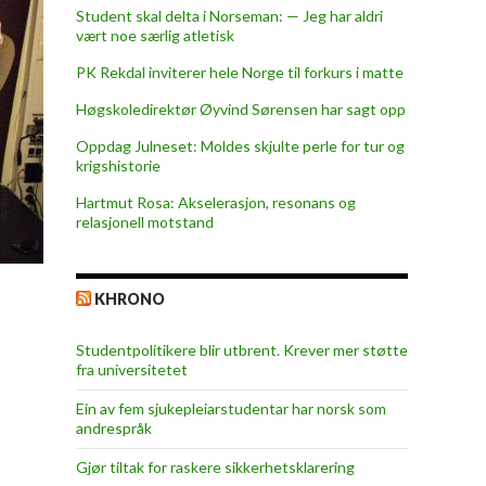
Student skal delta i Norseman: — Jeg har aldri
vært noe særlig atletisk
PK Rekdal inviterer hele Norge til forkurs i matte
Høgskoledirektør Øyvind Sørensen har sagt opp
Oppdag Julneset: Moldes skjulte perle for tur og
krigshistorie
Hartmut Rosa: Akselerasjon, resonans og
relasjonell motstand
KHRONO
Studentpolitikere blir utbrent. Krever mer støtte
fra universitetet
Ein av fem sjukepleiar­studentar har norsk som
andrespråk
Gjør tiltak for raskere sikkerhets­klarering