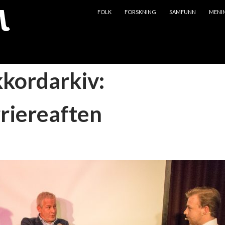
HOPP TIL INNHOLD
FOLK
FORSKNING
SAMFUNN
MENI
kkordarkiv:
riereaften