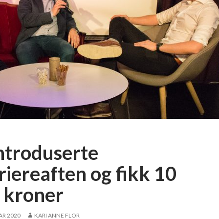
ntroduserte
riereaften og fikk 10
 kroner
AR 2020
KARI ANNE FLOR