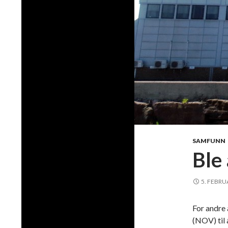
SAMFUNN
Ble 
5. FEBRU
For andre
(NOV) til 