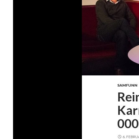
SAMFUNN
Rei
Kar
000
6. FEBRU