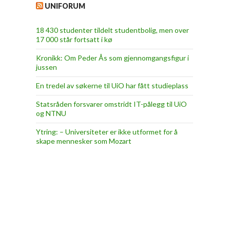
UNIFORUM
18 430 studenter tildelt studentbolig, men over
17 000 står fortsatt i kø
Kronikk: Om Peder Ås som gjennomgangsfigur i
jussen
En tredel av søkerne til UiO har fått studieplass
Statsråden forsvarer omstridt IT-pålegg til UiO
og NTNU
Ytring: – Universiteter er ikke utformet for å
skape mennesker som Mozart