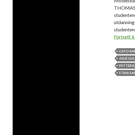
Moldestud
THOMAS SK
studenten
utdannings
studentene
Fortsett å
CATO KA
JULIE GU
PETTER B
STINA S