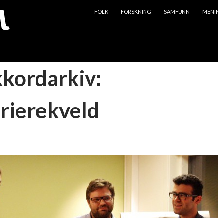
HOPP TIL INNHOLD
FOLK
FORSKNING
SAMFUNN
MENI
kkordarkiv:
rierekveld