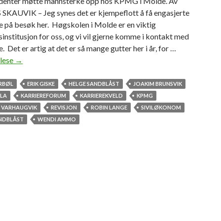
enter møtte mannsterke opp hos KPMG i Molde. Av
AUVIK – Jeg synes det er kjempeflott å få engasjerte
e på besøk her. Høgskolen i Molde er en viktig
institusjon for oss, og vi vil gjerne komme i kontakt med
. Det er artig at det er så mange gutter her i år, for …
 lese
–
→
A
r
RBØL
ERIK GISKE
HELGE SANDBLÅST
JOAKIM BRUNSVIK
t
LLA
KARRIEREFORUM
KARRIEREKVELD
KPMG
i
. VARHAUGVIK
REVISJON
ROBIN LANGE
SIVILØKONOM
g
ANDBLÅST
WENDI AMMO
a
t
d
e
t
e
r
s