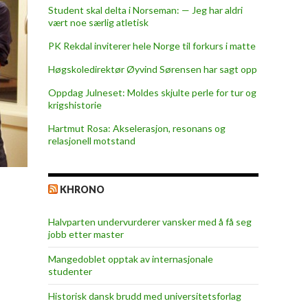
Student skal delta i Norseman: — Jeg har aldri
vært noe særlig atletisk
PK Rekdal inviterer hele Norge til forkurs i matte
Høgskoledirektør Øyvind Sørensen har sagt opp
Oppdag Julneset: Moldes skjulte perle for tur og
krigshistorie
Hartmut Rosa: Akselerasjon, resonans og
relasjonell motstand
KHRONO
Halvparten undervurderer vansker med å få seg
jobb etter master
Mangedoblet opptak av internasjonale
studenter
Historisk dansk brudd med universitetsforlag