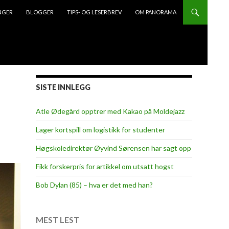
NGER
BLOGGER
TIPS- OG LESERBREV
OM PANORAMA
SISTE INNLEGG
Atle Ødegård opptrer med Kakao på Moldejazz
Lager kortspill om logistikk for studenter
Høgskoledirektør Øyvind Sørensen har sagt opp
Fikk forskerpris for artikkel om utsatt hogst
Bob Dylan (85) – hva er det med han?
MEST LEST