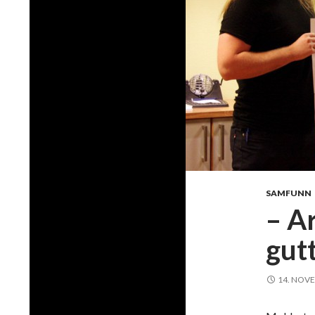
SAMFUNN
– Ar
gut
14. NOV