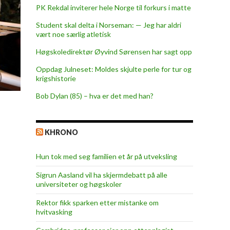
PK Rekdal inviterer hele Norge til forkurs i matte
Student skal delta i Norseman: — Jeg har aldri
vært noe særlig atletisk
Høgskoledirektør Øyvind Sørensen har sagt opp
Oppdag Julneset: Moldes skjulte perle for tur og
krigshistorie
Bob Dylan (85) – hva er det med han?
KHRONO
Hun tok med seg familien et år på utveksling
Sigrun Aasland vil ha skjerm­debatt på alle
universiteter og høgskoler
Rektor fikk sparken etter mistanke om
hvitvasking