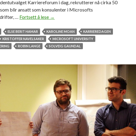
udentutvalget Karriereforum i dag, rekrutterer nå cirka 50
som blir ansatt som konsulenter i Microsofts
drifter, …
Fortsett å lese
J
→
a
k
ELSE BERIT HAMAR
KAROLINE MOAN
KARRIEREDAGEN
t
KRISTOFFER NAVELSAKER
MICROSOFT UNIVERSITY
e
ERING
ROBIN LANGE
SOLVEIG GAUNDAL
r
5
0
h
o
d
e
r
f
o
r
n