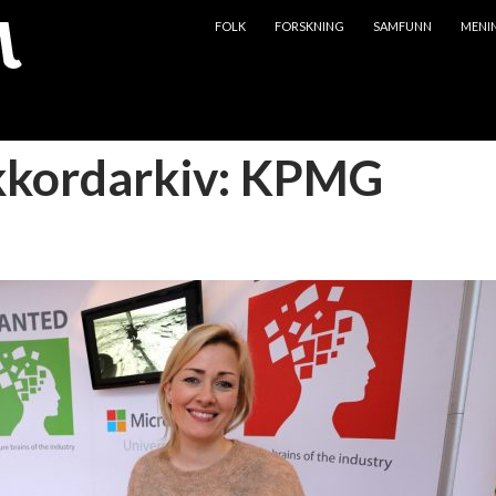
HOPP TIL INNHOLD
FOLK
FORSKNING
SAMFUNN
MENI
kkordarkiv: KPMG