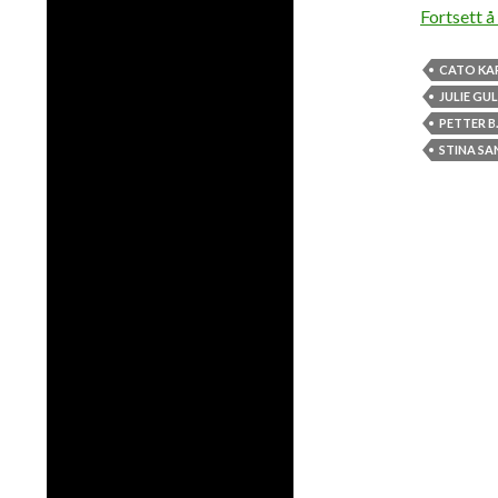
Fortsett å
CATO KA
JULIE GU
PETTER B
STINA S