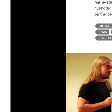
regi av st
nye hoder 
partnerbe
EKORNES
KPMG
REKRUTT