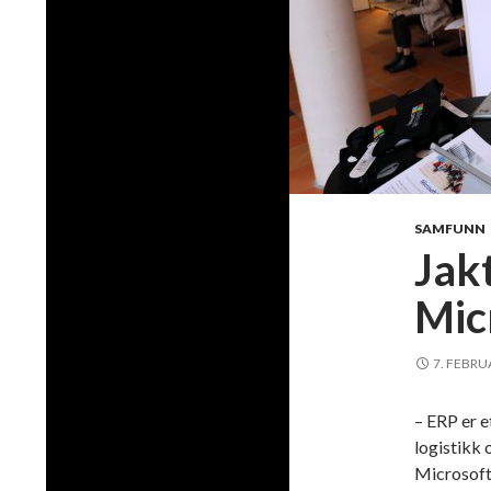
SAMFUNN
Jak
Mic
7. FEBRU
– ERP er e
logistikk 
Microsoft