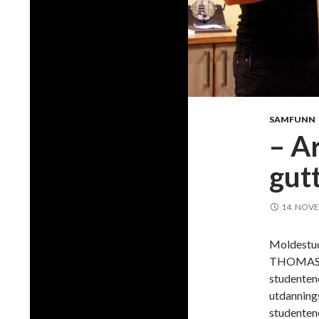
SAMFUNN
– Ar
gut
14. NOV
Moldestud
THOMAS SK
studenten
utdannings
studentene