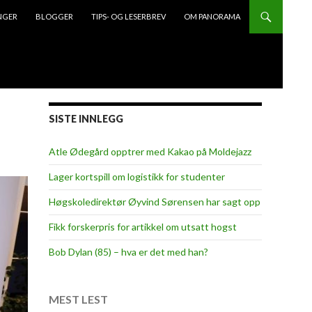
NGER
BLOGGER
TIPS- OG LESERBREV
OM PANORAMA
SISTE INNLEGG
Atle Ødegård opptrer med Kakao på Moldejazz
Lager kortspill om logistikk for studenter
Høgskoledirektør Øyvind Sørensen har sagt opp
Fikk forskerpris for artikkel om utsatt hogst
Bob Dylan (85) – hva er det med han?
MEST LEST