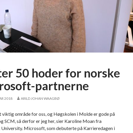
ter 50 hoder for norske
rosoft-partnerne
AR 2018
ARILD JOHAN WAAGBØ
t viktig område for oss, og Høgskolen i Molde er gode på
og SCM, så derfor er jeg her, sier Karoline Moan fra
 University. Microsoft, som debuterte på Karrieredagen i