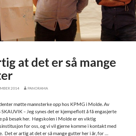
o
r
s
k
e
M
i
c
tig at det er så mange
r
o
ter
s
o
EMBER 2014
PANORAMA
f
t
enter møtte mannsterke opp hos KPMG i Molde. Av
-
AUVIK – Jeg synes det er kjempeflott å få engasjerte
p
e på besøk her. Høgskolen i Molde er en viktig
a
institusjon for oss, og vi vil gjerne komme i kontakt med
r
. Det er artig at det er så mange gutter her i år, for …
t